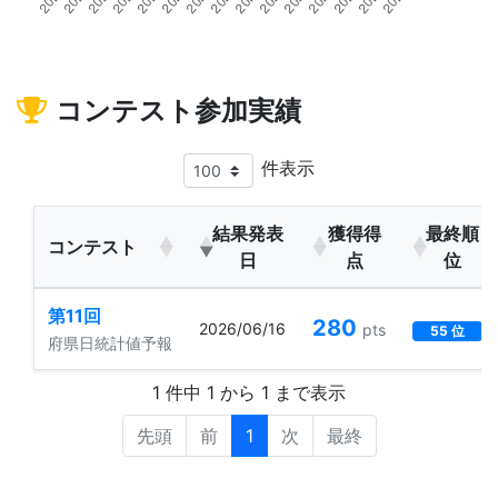
コンテスト参加実績
件表示
結果発表
獲得得
最終順
コンテスト
日
点
位
第11回
280
2026/06/16
pts
55 位
府県日統計値予報
1 件中 1 から 1 まで表示
先頭
前
1
次
最終