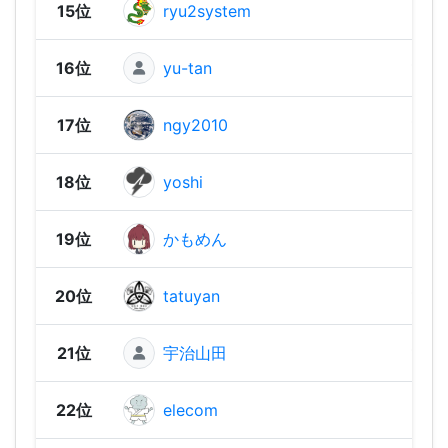
15位
ryu2system
1,04
16位
yu-tan
1,02
17位
ngy2010
1,02
18位
yoshi
1,01
19位
かもめん
1,01
20位
tatuyan
1,00
21位
宇治山田
1,00
22位
elecom
969