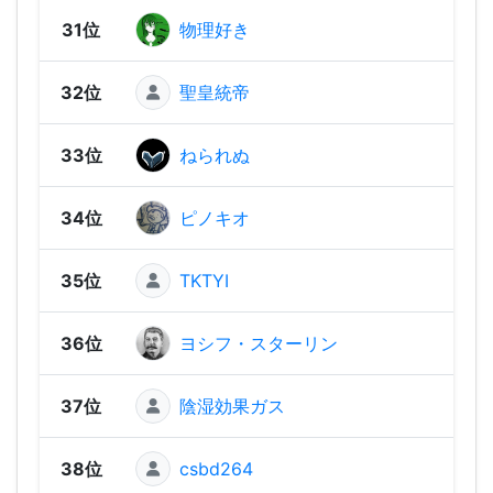
31位
物理好き
71
32位
聖皇統帝
676
33位
ねられぬ
637
34位
ピノキオ
613
35位
TKTYI
599
36位
ヨシフ・スターリン
598
37位
陰湿効果ガス
591
38位
csbd264
587