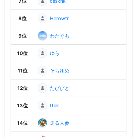
7位
cssknk
1,21
8位
Herowtr
1,14
9位
わたぐも
1,11
10位
ゆら
1,11
11位
そらゆめ
1,09
12位
たびびと
1,07
13位
ttkk
1,05
14位
走る人参
1,05