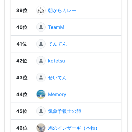
39位
朝からカレー
582
40位
TeamM
579
41位
てんてん
568
42位
kotetsu
561
43位
せいてん
536
44位
Memory
51
45位
気象予報士の卵
502
46位
鳩のインザーギ（本物）
490