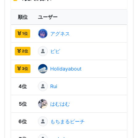
順位
ユーザー
ス
アグネス
1,91
1位
ピピ
1,49
2位
Holidayabout
1,36
3位
4位
Rui
1,31
5位
はむはむ
1,29
6位
もちまるピーチ
1,22