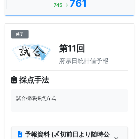
761
745 →
終了
第11回
府県日統計値予報
採点手法
試合標準採点方式
予報資料 (〆切前日より随時公