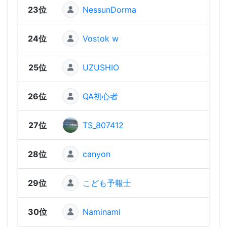
23位
NessunDorma
929
24位
Vostok w
881
25位
UZUSHIO
876
26位
QA初心者
826
27位
TS_807412
818
28位
canyon
78
29位
こども予報士
777
30位
Naminami
742