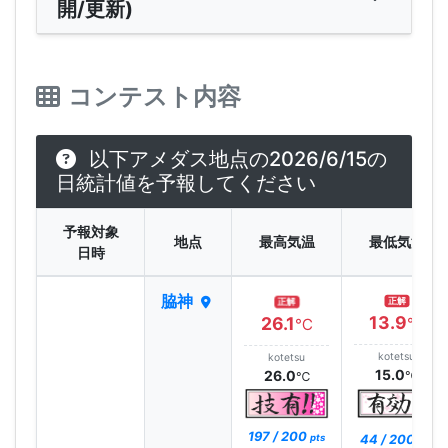
開/更新)
コンテスト内容
以下アメダス地点の2026/6/15の
日統計値を予報してください
予報対象
地点
最高気温
最低気温
日時
脇神
正解
正解
13.9
26.1
℃
℃
kotetsu
kotetsu
15.0
26.0
℃
℃
197 / 200
44 / 200
pts
pts