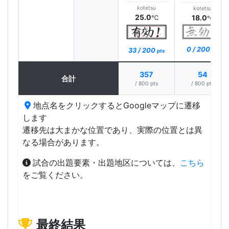
kotetsu
kotetsu
25.0
18.0
℃
℃
0 / 200
33 / 200
pts
pts
357
54
合計
/ 800 pts
/ 800 pts
地点名をクリックするとGoogleマップに遷移
します
遷移先は大まかな位置であり、実際の位置とは異
なる場合があります。
試合の出題要素・出題地区については、
こちら
をご覧ください。
最終結果