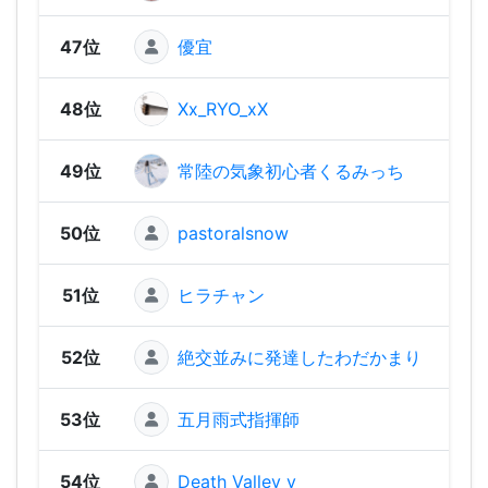
47位
優宜
452
48位
Xx_RYO_xX
418
49位
常陸の気象初心者くるみっち
41
50位
pastoralsnow
409
51位
ヒラチャン
380
52位
絶交並みに発達したわだかまり
378
53位
五月雨式指揮師
327
54位
Death Valley y
306