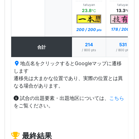
tatuyan
tatuyan
23.8
13.3
℃
℃
178 / 200
200 / 200
pts
pts
214
531
合計
/ 800 pts
/ 800 pts
地点名をクリックするとGoogleマップに遷移
します
遷移先は大まかな位置であり、実際の位置とは異
なる場合があります。
試合の出題要素・出題地区については、
こちら
をご覧ください。
最終結果