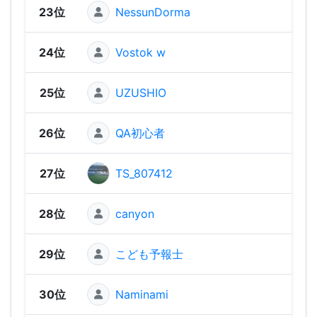
23位
NessunDorma
929
24位
Vostok w
881
25位
UZUSHIO
876
26位
QA初心者
826
27位
TS_807412
818
28位
canyon
78
29位
こども予報士
777
30位
Naminami
742