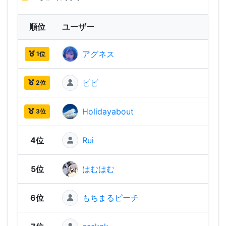
順位
ユーザー
ス
アグネス
1,91
1位
ピピ
1,49
2位
Holidayabout
1,36
3位
4位
Rui
1,31
5位
はむはむ
1,29
6位
もちまるピーチ
1,22