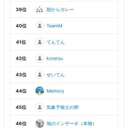
39位
朝からカレー
582
40位
TeamM
579
41位
てんてん
568
42位
kotetsu
561
43位
せいてん
536
44位
Memory
51
45位
気象予報士の卵
502
46位
鳩のインザーギ（本物）
490