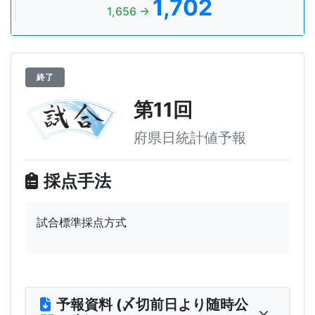
1,702
1,656 →
終了
第11回
府県日統計値予報
採点手法
試合標準採点方式
予報資料 (〆切前日より随時公