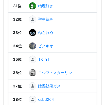
31位
物理好き
71
32位
聖皇統帝
676
33位
ねられぬ
637
34位
ピノキオ
613
35位
TKTYI
599
36位
ヨシフ・スターリン
598
37位
陰湿効果ガス
591
38位
csbd264
587