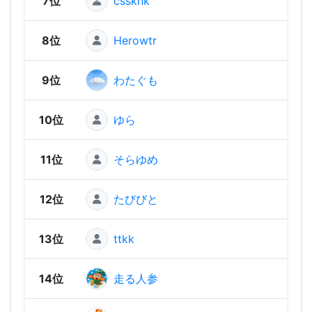
7位
cssknk
1,21
8位
Herowtr
1,14
9位
わたぐも
1,11
10位
ゆら
1,11
11位
そらゆめ
1,09
12位
たびびと
1,07
13位
ttkk
1,05
14位
走る人参
1,05