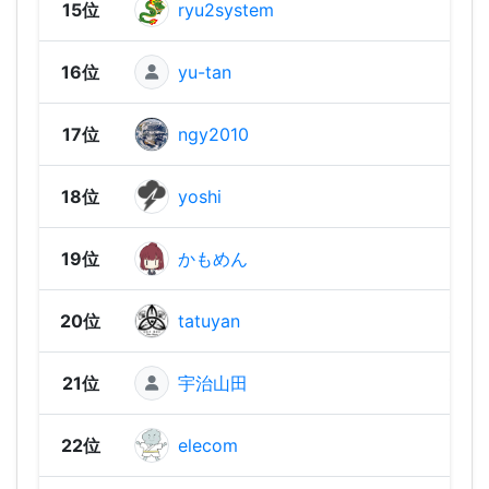
15位
ryu2system
1,04
16位
yu-tan
1,02
17位
ngy2010
1,02
18位
yoshi
1,01
19位
かもめん
1,01
20位
tatuyan
1,00
21位
宇治山田
1,00
22位
elecom
969