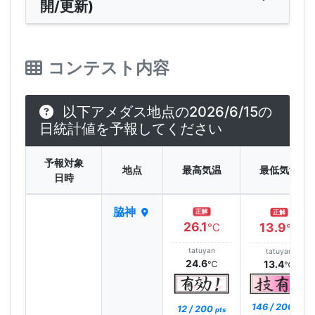
開/更新)
コンテスト内容
以下アメダス地点の2026/6/15の
日統計値を予報してください
予報対象
地点
最高気温
最低気温
日時
脇神
正解
正解
26.1
13.9
℃
℃
tatuyan
tatuyan
24.6
13.4
℃
℃
146 / 200
12 / 200
pts
pts