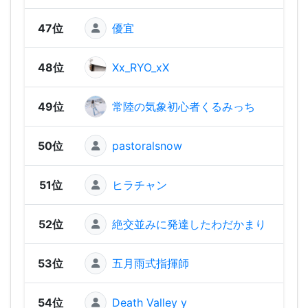
47位
優宜
452
48位
Xx_RYO_xX
418
49位
常陸の気象初心者くるみっち
41
50位
pastoralsnow
409
51位
ヒラチャン
380
52位
絶交並みに発達したわだかまり
378
53位
五月雨式指揮師
327
54位
Death Valley y
306