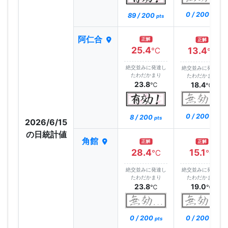
0 / 200
89 / 200
pts
pts
阿仁合
正解
正解
25.4
13.4
℃
℃
絶交並みに発達し
絶交並みに発達し
たわだかまり
たわだかまり
23.8
18.4
℃
℃
0 / 200
8 / 200
pts
pts
2026/6/15
の日統計値
角館
正解
正解
28.4
15.1
℃
℃
絶交並みに発達し
絶交並みに発達し
たわだかまり
たわだかまり
23.8
19.0
℃
℃
0 / 200
0 / 200
pts
pts