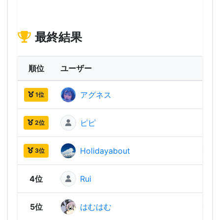
最終結果
順位
ユーザー
ス
アグネス
1,91
1位
ピピ
1,49
2位
Holidayabout
1,36
3位
4位
Rui
1,31
5位
はむはむ
1,29