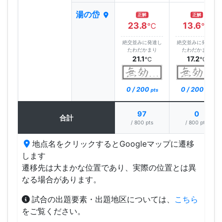
湯の岱
正解
正解
23.8
13.6
℃
℃
絶交並みに発達し
絶交並みに発達し
たわだかまり
たわだかまり
21.1
17.2
℃
℃
0 / 200
0 / 200
pts
pts
97
0
合計
/ 800 pts
/ 800 pts
地点名をクリックするとGoogleマップに遷移
します
遷移先は大まかな位置であり、実際の位置とは異
なる場合があります。
試合の出題要素・出題地区については、
こちら
をご覧ください。