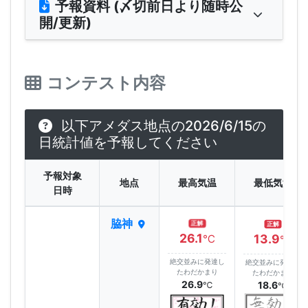
予報資料 (〆切前日より随時公
開/更新)
コンテスト内容
以下アメダス地点の2026/6/15の
日統計値を予報してください
予報対象
地点
最高気温
最低気温
日時
脇神
正解
正解
26.1
13.9
℃
℃
絶交並みに発達し
絶交並みに発達し
たわだかまり
たわだかまり
26.9
18.6
℃
℃