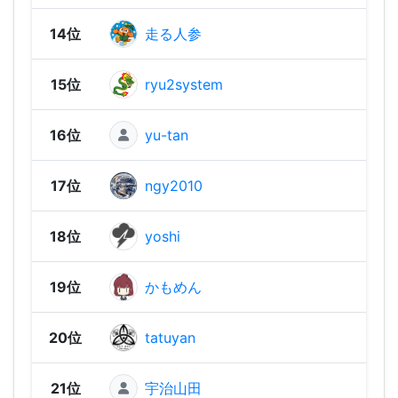
14位
走る人参
1,05
15位
ryu2system
1,04
16位
yu-tan
1,02
17位
ngy2010
1,02
18位
yoshi
1,01
19位
かもめん
1,01
20位
tatuyan
1,00
21位
宇治山田
1,00