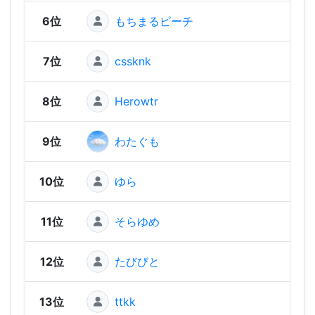
6位
もちまるピーチ
1,22
7位
cssknk
1,21
8位
Herowtr
1,14
9位
わたぐも
1,11
10位
ゆら
1,11
11位
そらゆめ
1,09
12位
たびびと
1,07
13位
ttkk
1,05