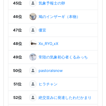
45位
気象予報士の卵
502
46位
鳩のインザーギ（本物）
490
47位
優宜
452
48位
Xx_RYO_xX
418
49位
常陸の気象初心者くるみっち
41
50位
pastoralsnow
409
51位
ヒラチャン
380
52位
絶交並みに発達したわだかまり
378