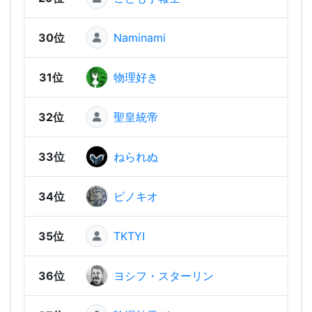
30位
Naminami
742
31位
物理好き
71
32位
聖皇統帝
676
33位
ねられぬ
637
34位
ピノキオ
613
35位
TKTYI
599
36位
ヨシフ・スターリン
598