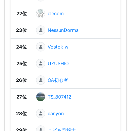
22位
elecom
969
23位
NessunDorma
929
24位
Vostok w
881
25位
UZUSHIO
876
26位
QA初心者
826
27位
TS_807412
818
28位
canyon
78
29位
こども予報士
777