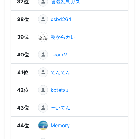
37位
陰湿効果ガス
591
38位
csbd264
587
39位
朝からカレー
582
40位
TeamM
579
41位
てんてん
568
42位
kotetsu
561
43位
せいてん
536
44位
Memory
51