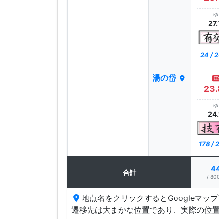
ゆ
27.
24 / 
湯の岱
正
23.
ゆ
24.
178 /
4
合計
/ 800
地点名をクリックするとGoogleマッ
遷移先は大まかな位置であり、実際の位