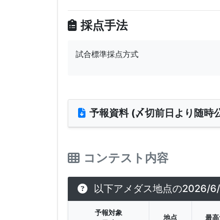
採点手法
試合標準採点方式
予報資料 (〆切前日より随時公
コンテスト内容
以下アメダス地点の2026/
予報対象
地点
最高