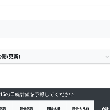
開/更新)
6/15の日統計値を予報してください
気温
最低気温
日降水量
日最大風速
合計