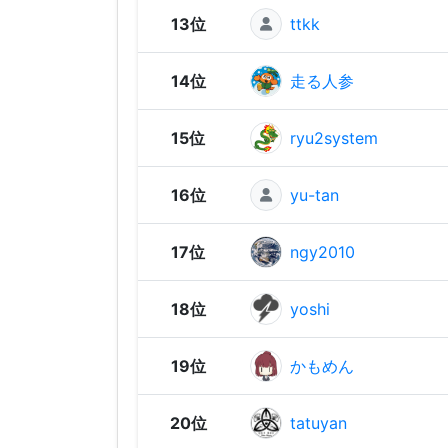
13位
ttkk
14位
走る人参
15位
ryu2system
16位
yu-tan
17位
ngy2010
18位
yoshi
19位
かもめん
20位
tatuyan