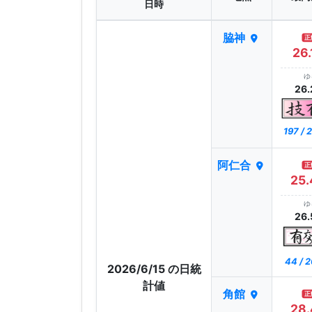
日時
脇神
正
26.
ゆ
26.
197 /
阿仁合
正
25.
ゆ
26.
44 / 
2026/6/15 の日統
計値
角館
正
28.