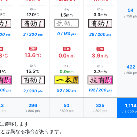
ら
ゆら
ゆら
ゆら
54
1
17.0
3.3
1.5
℃
℃
m/s
mm
/ 750 pt
0 / 150
200
2 / 200
28 / 200
pts
pts
pts
pts
正解
解
正解
正解
13.6
8
0.0
3.9
℃
℃
mm
m/s
ゆら
ら
ゆら
ゆら
422
15.5
1
0.0
3.7
℃
℃
mm
m/s
/ 650 pt
 200
192 / 200
50 / 50
2 / 200
pts
pts
pts
pts
1,114
43
296
50
325
 pts
/ 800 pts
/ 600 pts
/ 800 pts
/ 3,000 p
プに遷移します
置とは異なる場合があります。