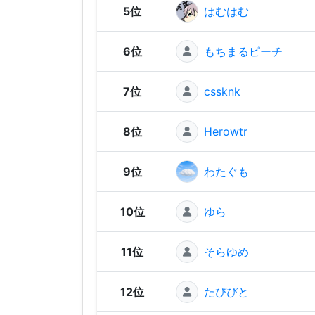
5位
はむはむ
6位
もちまるピーチ
7位
cssknk
8位
Herowtr
9位
わたぐも
10位
ゆら
11位
そらゆめ
12位
たびびと