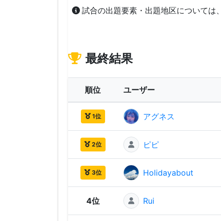
試合の出題要素・出題地区については
最終結果
順位
ユーザー
アグネス
1位
ピピ
2位
Holidayabout
3位
4位
Rui