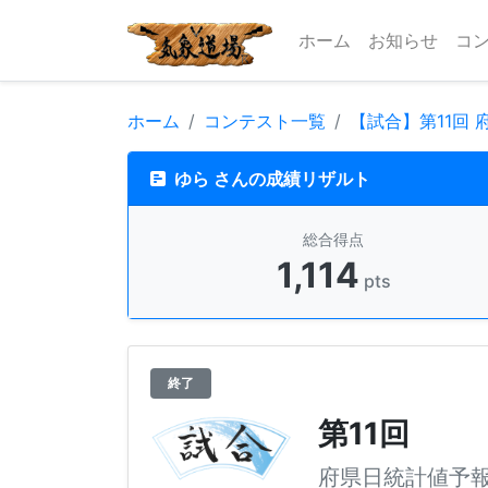
ホーム
お知らせ
コ
ホーム
コンテスト一覧
【試合】第11回
ゆら さんの成績リザルト
総合得点
1,114
pts
終了
第11回
府県日統計値予