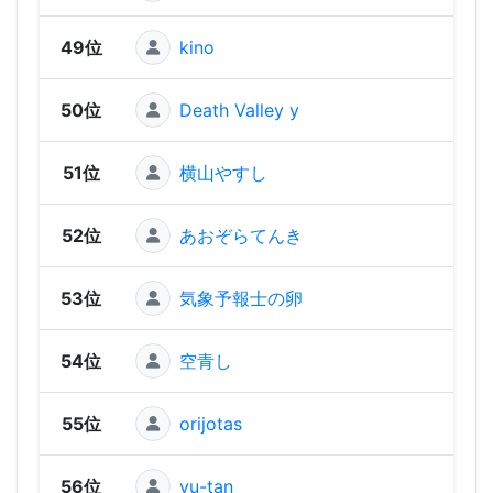
49位
kino
1,63
50位
Death Valley y
1,59
51位
横山やすし
1,59
52位
あおぞらてんき
1,54
53位
気象予報士の卵
1,54
54位
空青し
1,53
55位
orijotas
1,5
56位
yu-tan
1,51