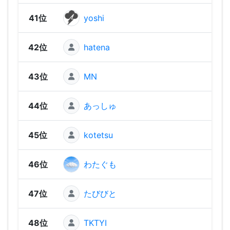
41位
yoshi
1,87
42位
hatena
1,86
43位
MN
1,84
44位
あっしゅ
1,82
45位
kotetsu
1,80
46位
わたぐも
1,74
47位
たびびと
1,65
48位
TKTYI
1,64