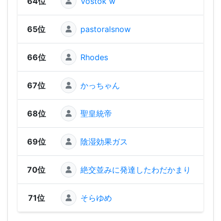
64位
Vostok w
1,26
65位
pastoralsnow
1,23
66位
Rhodes
1,16
67位
かっちゃん
1,13
68位
聖皇統帝
1,1
69位
陰湿効果ガス
96
70位
絶交並みに発達したわだかまり
59
71位
そらゆめ
42