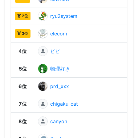
ryu2system
2,58
2位
elecom
2,55
3位
4位
ピピ
2,52
5位
物理好き
2,45
6位
prd_xxx
2,43
7位
chigaku_cat
2,43
8位
canyon
2,41