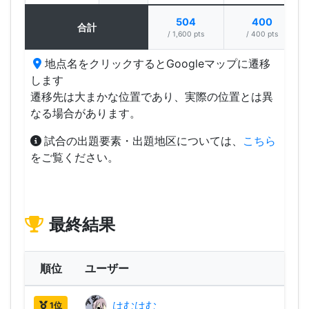
504
400
合計
/ 1,600 pts
/ 400 pts
地点名をクリックするとGoogleマップに遷移
します
遷移先は大まかな位置であり、実際の位置とは異
なる場合があります。
試合の出題要素・出題地区については、
こちら
をご覧ください。
最終結果
順位
ユーザー
はむはむ
2,86
1位