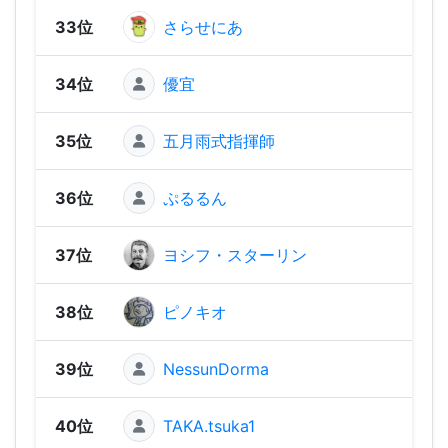
33位
さらせにあ
2,01
34位
優宜
2,00
35位
五月雨式指揮師
1,98
36位
ぷるるん
1,98
37位
ヨシフ・スターリン
1,96
38位
ピノキオ
1,93
39位
NessunDorma
1,91
40位
TAKA.tsuka1
1,89