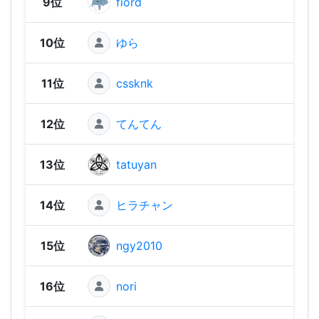
9位
fiord
2,39
10位
ゆら
2,38
11位
cssknk
2,38
12位
てんてん
2,36
13位
tatuyan
2,31
14位
ヒラチャン
2,31
15位
ngy2010
2,30
16位
nori
2,29