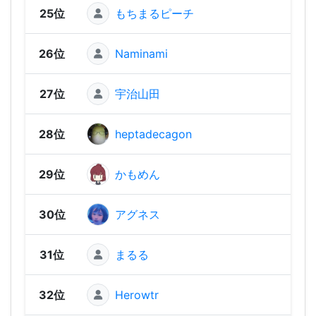
25位
もちまるピーチ
2,13
26位
Naminami
2,13
27位
宇治山田
2,10
28位
heptadecagon
2,10
29位
かもめん
2,05
30位
アグネス
2,05
31位
まるる
2,04
32位
Herowtr
2,02