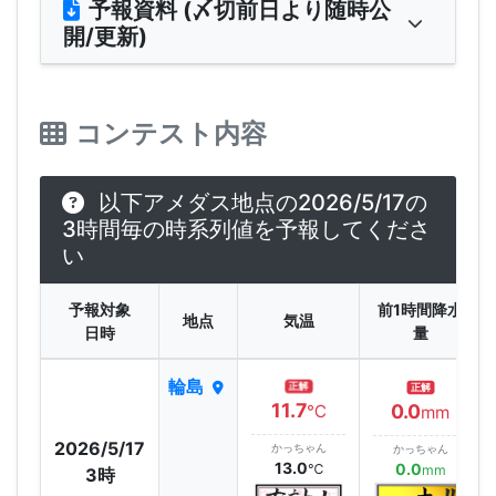
予報資料 (〆切前日より随時公
開/更新)
コンテスト内容
以下アメダス地点の2026/5/17の
3時間毎の時系列値を予報してくださ
い
予報対象
前1時間降水
地点
気温
日時
量
輪島
正解
正解
11.7
0.0
℃
mm
2026/5/17
かっちゃん
かっちゃん
13.0
0.0
℃
mm
3時