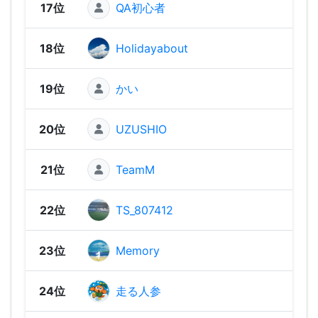
17位
QA初心者
2,28
18位
Holidayabout
2,27
19位
かい
2,24
20位
UZUSHIO
2,23
21位
TeamM
2,19
22位
TS_807412
2,18
23位
Memory
2,17
24位
走る人参
2,16