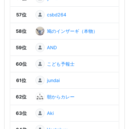
57位
csbd264
1,47
58位
鳩のインザーギ（本物）
1,46
59位
AND
1,41
60位
こども予報士
1,37
61位
jundai
1,36
62位
朝からカレー
1,34
63位
Aki
1,28