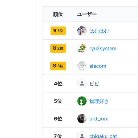
順位
ユーザー
はむはむ
1位
ryu2system
2位
elecom
3位
4位
ピピ
5位
物理好き
6位
prd_xxx
7位
chigaku_cat