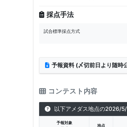
採点手法
試合標準採点方式
予報資料 (〆切前日より随時公
コンテスト内容
以下アメダス地点の2026/
予報対象
地点