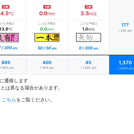
正解
正解
正解
14.5
0.0
3.5
℃
mm
m/s
ども予報士
こども予報士
こども予報士
177
13.9
0.0
1.0
℃
mm
m/s
/ 450 pts
7 / 200
0 / 200
50 / 50
pts
pts
pts
1,370
885
400
85
 1,600 pts
/ 400 pts
/ 1,600 pts
/ 3,600 pts
プに遷移します
置とは異なる場合があります。
、
こちら
をご覧ください。