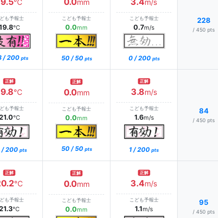
19.5
0.0
3.4
℃
mm
m/s
ども予報士
こども予報士
こども予報士
228
19.8
0.0
0.7
℃
mm
m/s
/ 450 pts
8 / 200
0 / 200
50 / 50
pts
pts
pts
正解
正解
正解
19.8
3.8
0.0
℃
m/s
mm
ども予報士
こども予報士
こども予報士
84
21.0
1.6
0.0
℃
m/s
mm
/ 450 pts
50 / 50
 / 200
1 / 200
pts
pts
pts
正解
正解
正解
20.2
3.4
0.0
℃
m/s
mm
ども予報士
こども予報士
こども予報士
95
21.3
1.1
0.0
℃
m/s
mm
/ 450 pts