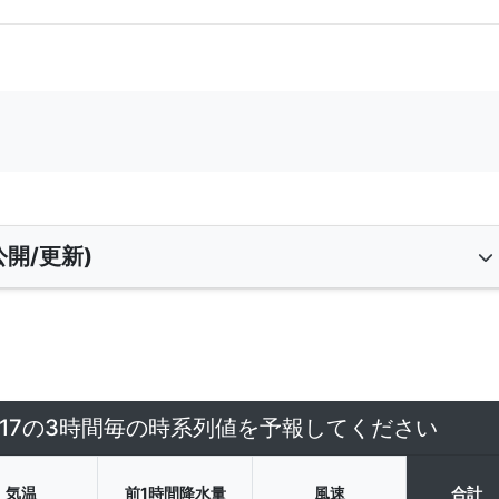
開/更新)
5/17の3時間毎の時系列値を予報してください
気温
前1時間降水量
風速
合計