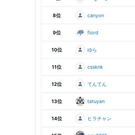
8位
canyon
9位
fiord
10位
ゆら
11位
cssknk
12位
てんてん
13位
tatuyan
14位
ヒラチャン