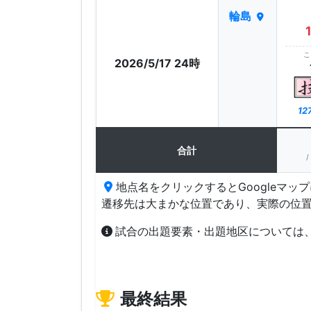
輪島
こ
2026/5/17 24時
12
合計
/
地点名をクリックするとGoogleマッ
遷移先は大まかな位置であり、実際の位
試合の出題要素・出題地区については
最終結果