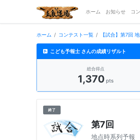
ホーム
お知らせ
コ
ホーム
コンテスト一覧
【試合】第7回 
こども予報士 さんの成績リザルト
総合得点
1,370
pts
終了
第7回
地点時系列予報