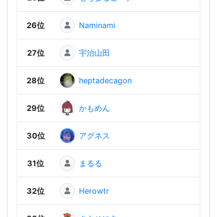
26位
Naminami
2,13
27位
宇治山田
2,10
28位
heptadecagon
2,10
29位
かもめん
2,05
30位
アグネス
2,05
31位
まるる
2,04
32位
Herowtr
2,02