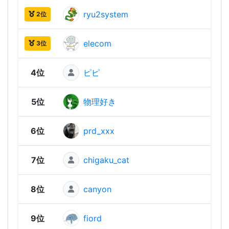
ryu2system
2,58
2位
elecom
2,55
3位
4位
ピピ
2,52
5位
物理好き
2,45
6位
prd_xxx
2,43
7位
chigaku_cat
2,43
8位
canyon
2,41
9位
fiord
2,39