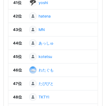
41位
yoshi
1,87
42位
hatena
1,86
43位
MN
1,84
44位
あっしゅ
1,82
45位
kotetsu
1,80
46位
わたぐも
1,74
47位
たびびと
1,65
48位
TKTYI
1,64