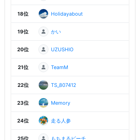
18位
Holidayabout
2,27
19位
かい
2,24
20位
UZUSHIO
2,23
21位
TeamM
2,19
22位
TS_807412
2,18
23位
Memory
2,17
24位
走る人参
2,16
25位
もちまるピーチ
2,13