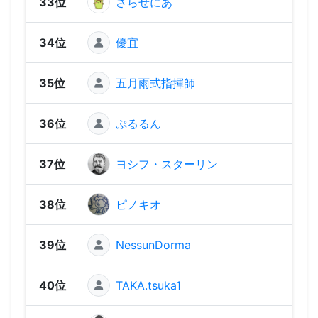
33位
さらせにあ
2,01
34位
優宜
2,00
35位
五月雨式指揮師
1,98
36位
ぷるるん
1,98
37位
ヨシフ・スターリン
1,96
38位
ピノキオ
1,93
39位
NessunDorma
1,91
40位
TAKA.tsuka1
1,89