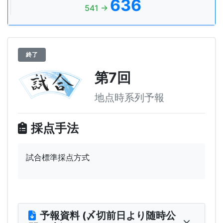
636
541 →
終了
第7回
地点時系列予報
採点手法
試合標準採点方式
予報資料 (〆切前日より随時公