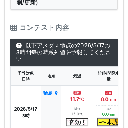
開/更新)
コンテスト内容
以下アメダス地点の2026/5/17の
3時間毎の時系列値を予報してくださ
い
予報対象
前1時間降水
地点
気温
日時
量
輪島
正解
正解
11.7
0.0
℃
mm
2026/5/17
kino
kino
13.0
0.0
℃
mm
3時