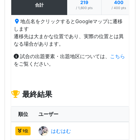
219
400
合計
/ 1,600 pts
/ 400 pts
地点名をクリックするとGoogleマップに遷移
します
遷移先は大まかな位置であり、実際の位置とは異
なる場合があります。
試合の出題要素・出題地区については、
こちら
をご覧ください。
最終結果
順位
ユーザー
はむはむ
2,86
1位