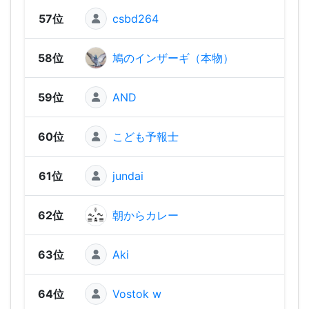
57位
csbd264
1,47
58位
鳩のインザーギ（本物）
1,46
59位
AND
1,41
60位
こども予報士
1,37
61位
jundai
1,36
62位
朝からカレー
1,34
63位
Aki
1,28
64位
Vostok w
1,26