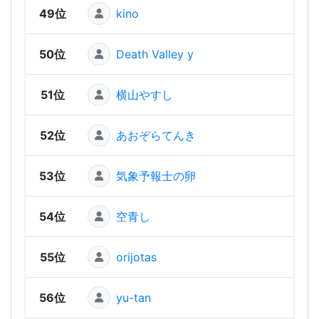
49位
kino
1,63
50位
Death Valley y
1,59
51位
横山やすし
1,59
52位
あおぞらてんき
1,54
53位
気象予報士の卵
1,54
54位
空青し
1,53
55位
orijotas
1,5
56位
yu-tan
1,51