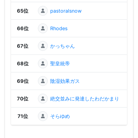
65位
pastoralsnow
1,23
66位
Rhodes
1,16
67位
かっちゃん
1,13
68位
聖皇統帝
1,1
69位
陰湿効果ガス
96
70位
絶交並みに発達したわだかまり
59
71位
そらゆめ
42