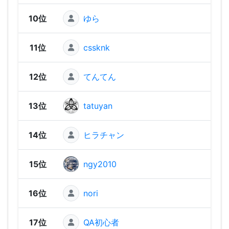
10位
ゆら
2,38
11位
cssknk
2,38
12位
てんてん
2,36
13位
tatuyan
2,31
14位
ヒラチャン
2,31
15位
ngy2010
2,30
16位
nori
2,29
17位
QA初心者
2,28