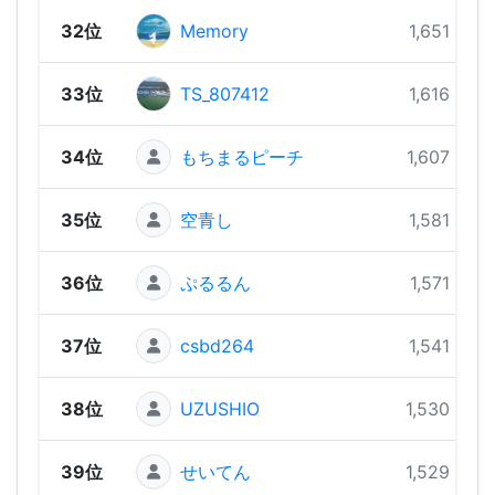
32位
Memory
1,651 pts
33位
TS_807412
1,616 pts
34位
もちまるピーチ
1,607 pts
35位
空青し
1,581 pts
36位
ぷるるん
1,571 pts
37位
csbd264
1,541 pts
38位
UZUSHIO
1,530 pts
39位
せいてん
1,529 pts