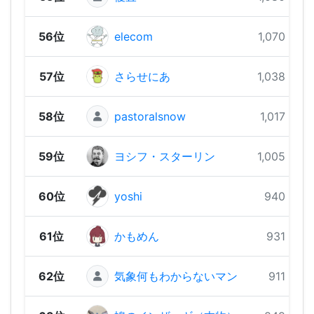
56位
elecom
1,070 pts
57位
さらせにあ
1,038 pts
58位
pastoralsnow
1,017 pts
59位
ヨシフ・スターリン
1,005 pts
60位
yoshi
940 pts
61位
かもめん
931 pts
62位
気象何もわからないマン
911 pts