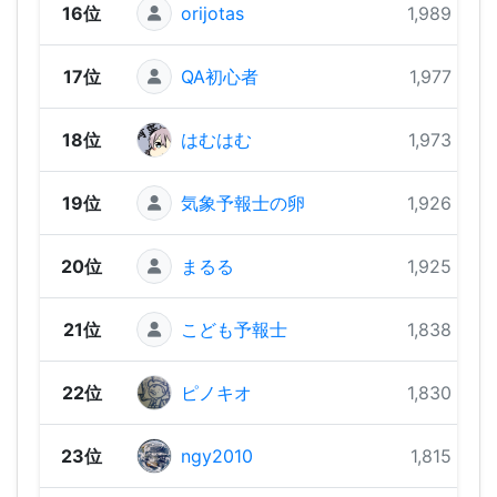
16位
orijotas
1,989 pts
17位
QA初心者
1,977 pts
18位
はむはむ
1,973 pts
19位
気象予報士の卵
1,926 pts
20位
まるる
1,925 pts
21位
こども予報士
1,838 pts
22位
ピノキオ
1,830 pts
23位
ngy2010
1,815 pts