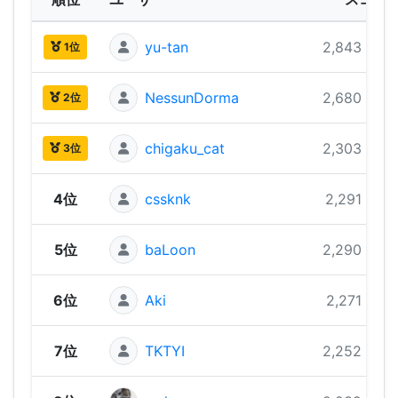
yu-tan
2,843 pts
1位
NessunDorma
2,680 pts
2位
chigaku_cat
2,303 pts
3位
4位
cssknk
2,291 pts
5位
baLoon
2,290 pts
6位
Aki
2,271 pts
7位
TKTYI
2,252 pts