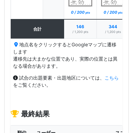
0 / 200
0 / 200
pts
pts
146
344
合計
/ 1,200 pts
/ 1,200 pts
地点名をクリックするとGoogleマップに遷移
します
遷移先は大まかな位置であり、実際の位置とは異
なる場合があります。
試合の出題要素・出題地区については、
こちら
をご覧ください。
最終結果
順位
ユーザー
スコア