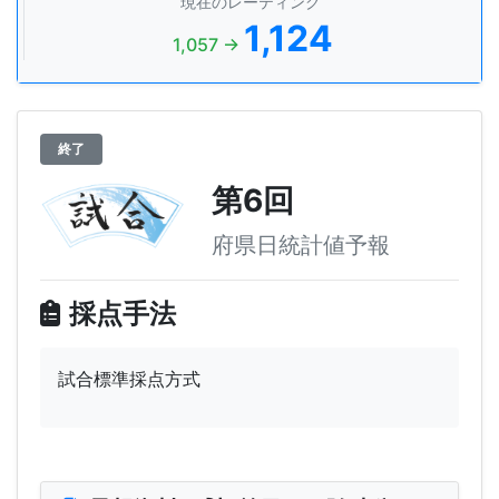
現在のレーティング
1,124
1,057 →
終了
第6回
府県日統計値予報
採点手法
試合標準採点方式