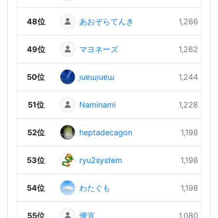
48位
あおぞらてんき
1,266 pts
49位
マヨネーズ
1,262 pts
50位
ı̣uɐɯı̣uɐɯ
1,244 pts
51位
Naminami
1,228 pts
52位
heptadecagon
1,198 pts
53位
ryu2system
1,198 pts
54位
わたぐも
1,198 pts
55位
優宜
1,080 pts