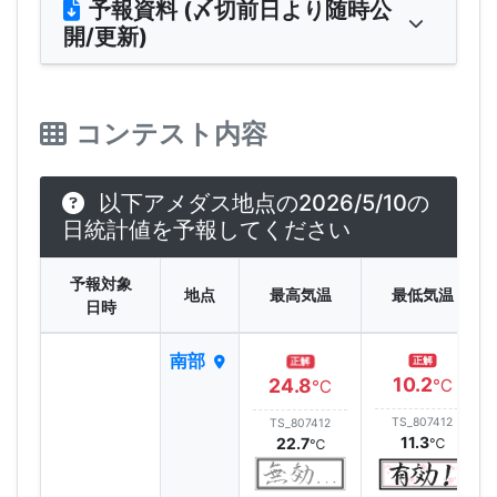
予報資料 (〆切前日より随時公
開/更新)
コンテスト内容
以下アメダス地点の2026/5/10の
日統計値を予報してください
予報対象
地点
最高気温
最低気温
日時
南部
正解
正解
10.2
24.8
℃
℃
TS_807412
TS_807412
11.3
22.7
℃
℃