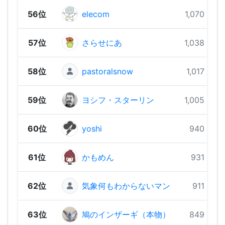
56位
elecom
1,070 pts
57位
さらせにあ
1,038 pts
58位
pastoralsnow
1,017 pts
59位
ヨシフ・スターリン
1,005 pts
60位
yoshi
940 pts
61位
かもめん
931 pts
62位
気象何もわからないマン
911 pts
63位
鳩のインザーギ（本物）
849 pts