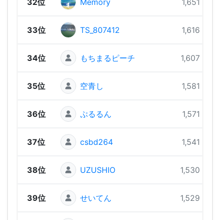
32位
Memory
1,651 pts
33位
TS_807412
1,616 pts
34位
もちまるピーチ
1,607 pts
35位
空青し
1,581 pts
36位
ぷるるん
1,571 pts
37位
csbd264
1,541 pts
38位
UZUSHIO
1,530 pts
39位
せいてん
1,529 pts