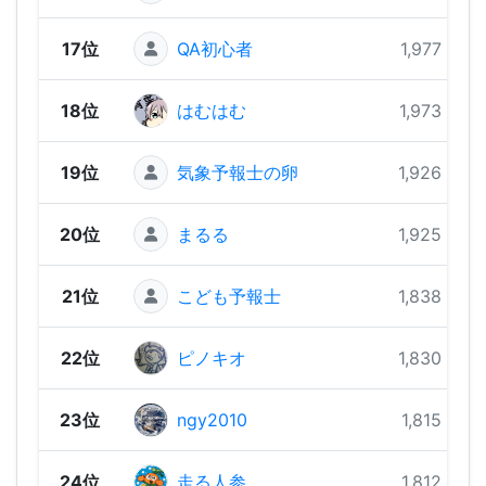
17位
QA初心者
1,977 pts
18位
はむはむ
1,973 pts
19位
気象予報士の卵
1,926 pts
20位
まるる
1,925 pts
21位
こども予報士
1,838 pts
22位
ピノキオ
1,830 pts
23位
ngy2010
1,815 pts
24位
走る人参
1,812 pts