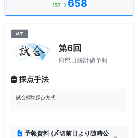
658
157 →
終了
第6回
府県日統計値予報
採点手法
試合標準採点方式
予報資料 (〆切前日より随時公