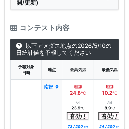
開/更新)
コンテスト内容
以下アメダス地点の2026/5/10の
日統計値を予報してください
予報対象
地点
最高気温
最低気温
日時
南部
正解
正解
24.8
10.2
℃
℃
Aki
Aki
23.9
8.9
℃
℃
72 / 200
24 / 200
pts
pts