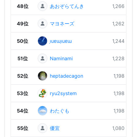
48位
あおぞらてんき
1,266 pts
49位
マヨネーズ
1,262 pts
50位
ı̣uɐɯı̣uɐɯ
1,244 pts
51位
Naminami
1,228 pts
52位
heptadecagon
1,198 pts
53位
ryu2system
1,198 pts
54位
わたぐも
1,198 pts
55位
優宜
1,080 pts