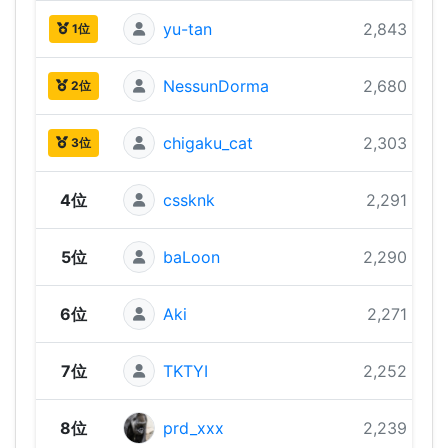
yu-tan
2,843 pts
1位
NessunDorma
2,680 pts
2位
chigaku_cat
2,303 pts
3位
4位
cssknk
2,291 pts
5位
baLoon
2,290 pts
6位
Aki
2,271 pts
7位
TKTYI
2,252 pts
8位
prd_xxx
2,239 pts