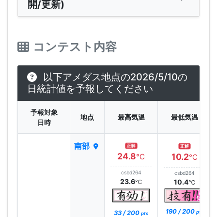
開/更新)
コンテスト内容
以下アメダス地点の2026/5/10の
日統計値を予報してください
予報対象
地点
最高気温
最低気温
日時
南部
正解
正解
24.8
10.2
℃
℃
csbd264
csbd264
23.6
10.4
℃
℃
190 / 200
33 / 200
pts
pts