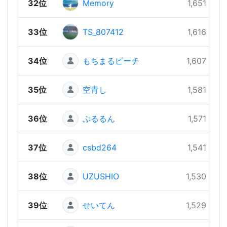
32位
Memory
1,651 pts
33位
TS_807412
1,616 pts
34位
もちまるピーチ
1,607 pts
35位
空青し
1,581 pts
36位
ぷるるん
1,571 pts
37位
csbd264
1,541 pts
38位
UZUSHIO
1,530 pts
39位
せいてん
1,529 pts