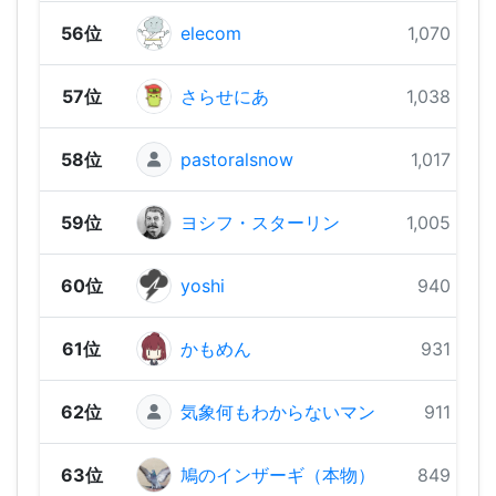
56位
elecom
1,070 pts
57位
さらせにあ
1,038 pts
58位
pastoralsnow
1,017 pts
59位
ヨシフ・スターリン
1,005 pts
60位
yoshi
940 pts
61位
かもめん
931 pts
62位
気象何もわからないマン
911 pts
63位
鳩のインザーギ（本物）
849 pts