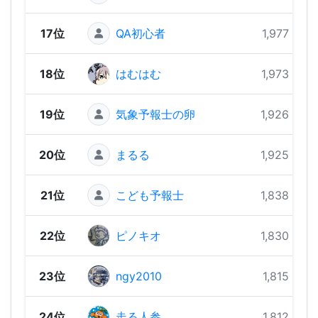
17位
QA初心者
1,977 pts
18位
はむはむ
1,973 pts
19位
気象予報士の卵
1,926 pts
20位
まるる
1,925 pts
21位
こども予報士
1,838 pts
22位
ピノキオ
1,830 pts
23位
ngy2010
1,815 pts
24位
走る人参
1,812 pts