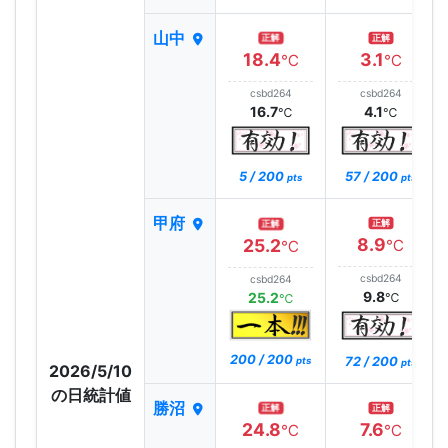
山中
正解
正解
18.4
3.1
℃
℃
csbd264
csbd264
16.7
4.1
℃
℃
5 / 200
57 / 200
pts
pts
甲府
正解
正解
8.9
25.2
℃
℃
csbd264
csbd264
9.8
25.2
℃
℃
200 / 200
72 / 200
pts
pts
2026/5/10
の日統計値
勝沼
正解
正解
24.8
7.6
℃
℃