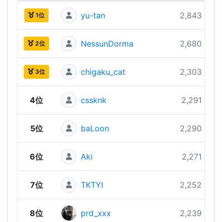
yu-tan
2,843 pts
1位
NessunDorma
2,680 pts
2位
chigaku_cat
2,303 pts
3位
4位
cssknk
2,291 pts
5位
baLoon
2,290 pts
6位
Aki
2,271 pts
7位
TKTYI
2,252 pts
8位
prd_xxx
2,239 pts