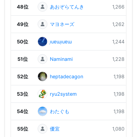
48位
あおぞらてんき
1,266 pts
49位
マヨネーズ
1,262 pts
50位
ı̣uɐɯı̣uɐɯ
1,244 pts
51位
Naminami
1,228 pts
52位
heptadecagon
1,198 pts
53位
ryu2system
1,198 pts
54位
わたぐも
1,198 pts
55位
優宜
1,080 pts