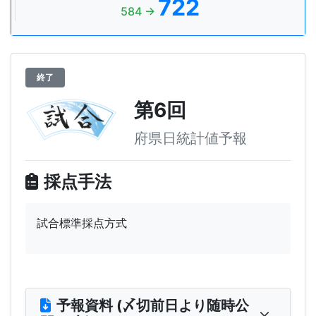
722
584 →
終了
第6回
府県日統計値予報
採点手法
試合標準採点方式
予報資料 (〆切前日より随時公