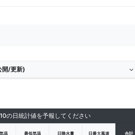
開/更新)
5/10の日統計値を予報してください
気温
最低気温
日降水量
日最大風速
合計