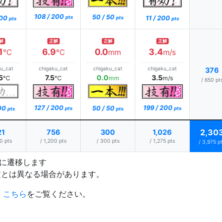
108 / 200
50 / 50
200
11 / 200
pts
pts
pts
pts
解
正解
正解
正解
1
6.9
0.0
3.4
℃
℃
mm
m/s
ku_cat
chigaku_cat
chigaku_cat
chigaku_cat
376
5
7.5
0.0
3.5
℃
℃
mm
m/s
/ 650 pt
127 / 200
199 / 200
200
50 / 50
pts
pts
pts
pts
2,30
21
756
300
1,026
0 pts
/ 1,200 pts
/ 300 pts
/ 1,275 pts
/ 3,975 p
プに遷移します
置とは異なる場合があります。
、
こちら
をご覧ください。