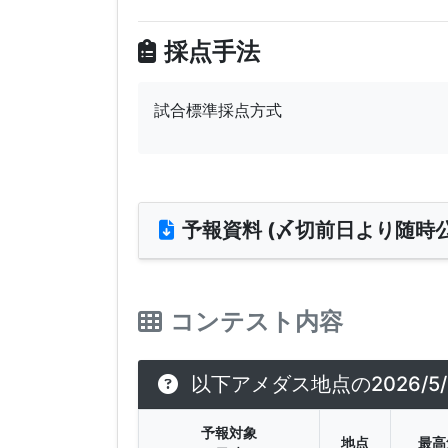
採点手法
試合標準採点方式
予報資料 (〆切前日より随時公
コンテスト内容
以下アメダス地点の2026/
予報対象
地点
最高