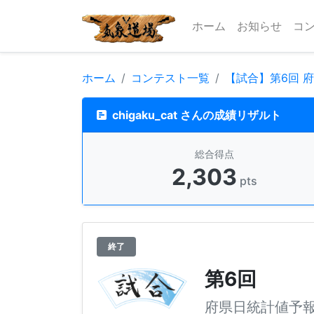
ホーム
お知らせ
コ
ホーム
コンテスト一覧
【試合】第6回 
chigaku_cat さんの成績リザルト
総合得点
2,303
pts
終了
第6回
府県日統計値予