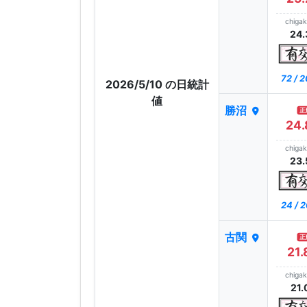
chiga
24.
72 / 
2026/5/10 の日統計
値
勝沼
正
24.
chiga
23.
24 / 
古関
正
21.
chiga
21.