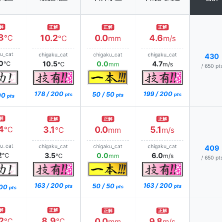
解
正解
正解
正解
8
10.2
0.0
4.6
℃
℃
mm
m/s
ku_cat
chigaku_cat
chigaku_cat
chigaku_cat
430
0
10.5
0.0
4.7
℃
℃
mm
m/s
/ 650 pt
178 / 200
199 / 200
50 / 50
200
pts
pts
pts
pts
解
正解
正解
正解
4
3.1
0.0
5.1
℃
℃
mm
m/s
ku_cat
chigaku_cat
chigaku_cat
chigaku_cat
409
2
3.5
0.0
6.0
℃
℃
mm
m/s
/ 650 pt
163 / 200
163 / 200
50 / 50
200
pts
pts
pts
pts
解
正解
正解
正解
2
8.9
0.0
9.8
℃
℃
mm
m/s