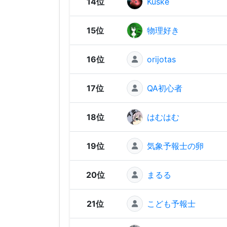
14位
Kuske
15位
物理好き
16位
orijotas
17位
QA初心者
18位
はむはむ
19位
気象予報士の卵
20位
まるる
21位
こども予報士