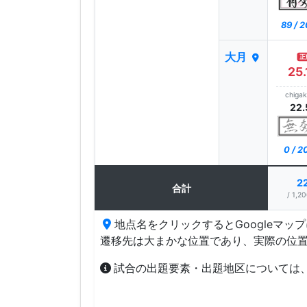
89 / 
大月
正
25.
chiga
22.
0 / 
2
合計
/ 1,20
地点名をクリックするとGoogleマッ
遷移先は大まかな位置であり、実際の位
試合の出題要素・出題地区については