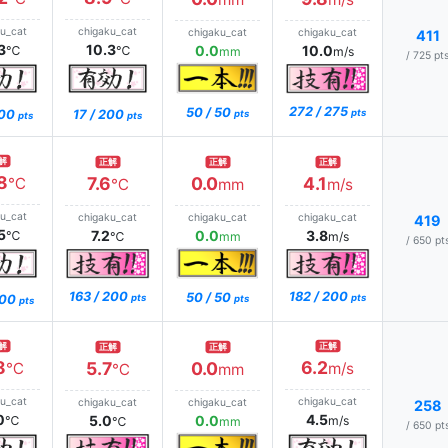
ku_cat
chigaku_cat
chigaku_cat
chigaku_cat
411
3
10.3
0.0
10.0
℃
℃
mm
m/s
/ 725 pt
272 / 275
50 / 50
200
17 / 200
pts
pts
pts
pts
解
正解
正解
正解
8
7.6
0.0
4.1
℃
℃
mm
m/s
ku_cat
chigaku_cat
chigaku_cat
chigaku_cat
419
5
7.2
0.0
3.8
℃
℃
mm
m/s
/ 650 pt
163 / 200
182 / 200
50 / 50
200
pts
pts
pts
pts
解
正解
正解
正解
8
6.2
5.7
0.0
℃
m/s
℃
mm
ku_cat
chigaku_cat
chigaku_cat
chigaku_cat
258
0
4.5
5.0
0.0
℃
m/s
℃
mm
/ 650 pt