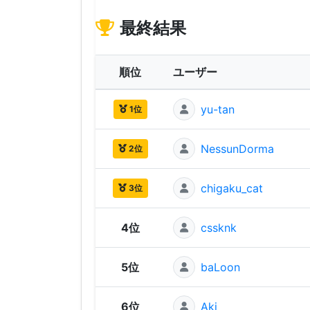
最終結果
順位
ユーザー
yu-tan
1位
NessunDorma
2位
chigaku_cat
3位
4位
cssknk
5位
baLoon
6位
Aki