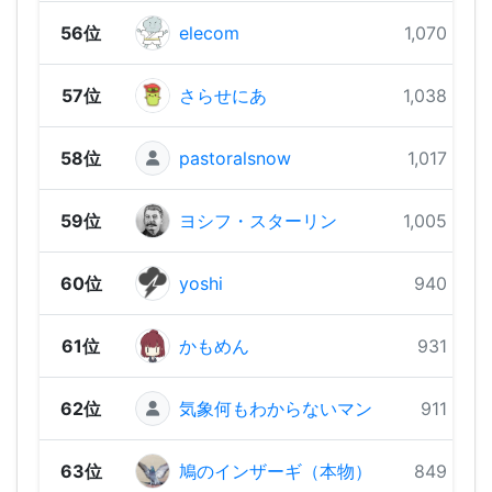
56位
elecom
1,070 pts
57位
さらせにあ
1,038 pts
58位
pastoralsnow
1,017 pts
59位
ヨシフ・スターリン
1,005 pts
60位
yoshi
940 pts
61位
かもめん
931 pts
62位
気象何もわからないマン
911 pts
63位
鳩のインザーギ（本物）
849 pts