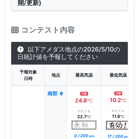
開/更新)
コンテスト内容
以下アメダス地点の2026/5/10の
日統計値を予報してください
予報対象
地点
最高気温
最低気温
日時
南部
正解
正解
10.2
24.8
℃
℃
わたぐも
わたぐも
11.6
22.7
℃
℃
0 / 200
17 / 200
pts
pts