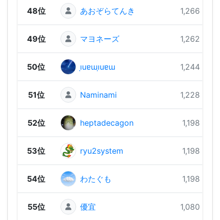
48位
あおぞらてんき
1,266 pts
49位
マヨネーズ
1,262 pts
50位
ı̣uɐɯı̣uɐɯ
1,244 pts
51位
Naminami
1,228 pts
52位
heptadecagon
1,198 pts
53位
ryu2system
1,198 pts
54位
わたぐも
1,198 pts
55位
優宜
1,080 pts