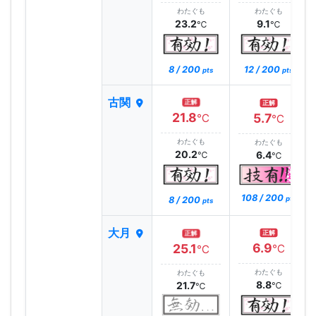
わたぐも
わたぐも
23.2
9.1
℃
℃
8 / 200
12 / 200
pts
pts
古関
正解
正解
21.8
5.7
℃
℃
わたぐも
わたぐも
20.2
6.4
℃
℃
108 / 200
8 / 200
pts
pts
大月
正解
正解
6.9
25.1
℃
℃
わたぐも
わたぐも
8.8
21.7
℃
℃