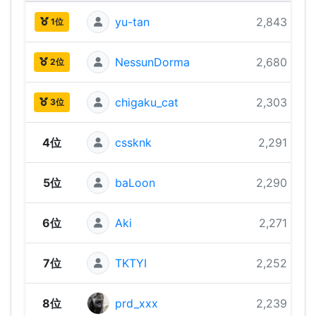
yu-tan
2,843 pts
1位
NessunDorma
2,680 pts
2位
chigaku_cat
2,303 pts
3位
4位
cssknk
2,291 pts
5位
baLoon
2,290 pts
6位
Aki
2,271 pts
7位
TKTYI
2,252 pts
8位
prd_xxx
2,239 pts