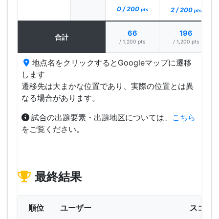
0 / 200
2 / 200
pts
pts
66
196
合計
/ 1,200 pts
/ 1,200 pts
地点名をクリックするとGoogleマップに遷移
します
遷移先は大まかな位置であり、実際の位置とは異
なる場合があります。
試合の出題要素・出題地区については、
こちら
をご覧ください。
最終結果
順位
ユーザー
スコア