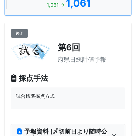
1,061
1,061 →
終了
第6回
府県日統計値予報
採点手法
試合標準採点方式
予報資料 (〆切前日より随時公