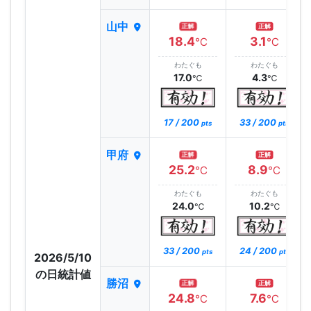
山中
正解
正解
18.4
3.1
℃
℃
わたぐも
わたぐも
17.0
4.3
℃
℃
17 / 200
33 / 200
pts
pts
甲府
正解
正解
25.2
8.9
℃
℃
わたぐも
わたぐも
24.0
10.2
℃
℃
33 / 200
24 / 200
pts
pts
2026/5/10
の日統計値
勝沼
正解
正解
24.8
7.6
℃
℃