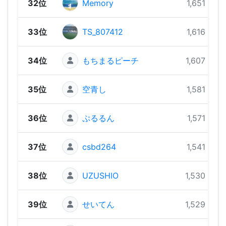
32位
Memory
1,651 pts
33位
TS_807412
1,616 pts
34位
もちまるピーチ
1,607 pts
35位
空青し
1,581 pts
36位
ぷるるん
1,571 pts
37位
csbd264
1,541 pts
38位
UZUSHIO
1,530 pts
39位
せいてん
1,529 pts