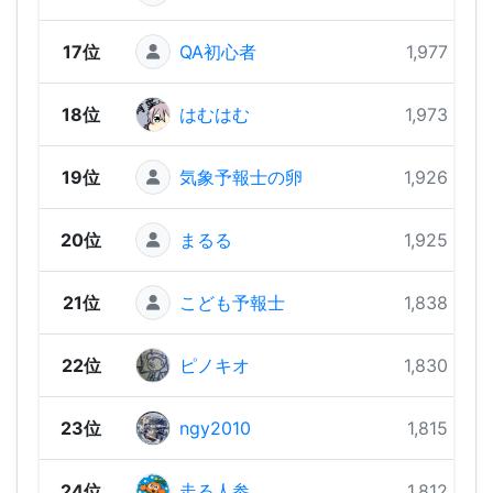
17位
QA初心者
1,977 pts
18位
はむはむ
1,973 pts
19位
気象予報士の卵
1,926 pts
20位
まるる
1,925 pts
21位
こども予報士
1,838 pts
22位
ピノキオ
1,830 pts
23位
ngy2010
1,815 pts
24位
走る人参
1,812 pts