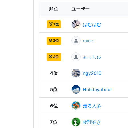
順位
ユーザー
はむはむ
1位
mice
2位
あっしゅ
3位
4位
ngy2010
5位
Holidayabout
6位
走る人参
7位
物理好き