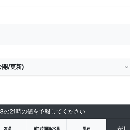
開/更新)
/8の21時の値を予報してください
気温
前1時間降水量
風速
合計