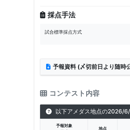
採点手法
試合標準採点方式
予報資料 (〆切前日より随時公
コンテスト内容
以下アメダス地点の2026/6
予報対象
地点