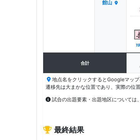
館山
19
合計
地点名をクリックするとGoogleマッ
遷移先は大まかな位置であり、実際の位
試合の出題要素・出題地区については
最終結果