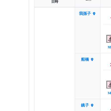
日時
我孫子
10
船橋
14
銚子