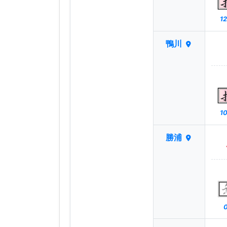
12
鴨川
10
勝浦
0