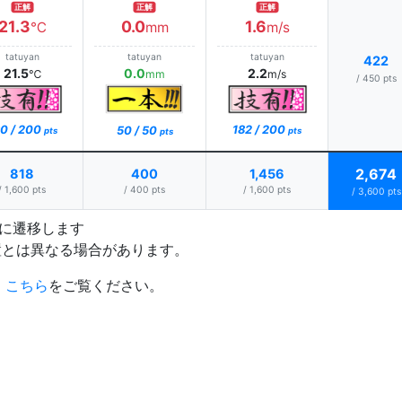
正解
正解
正解
21.3
0.0
1.6
℃
mm
m/s
tatuyan
tatuyan
tatuyan
422
21.5
0.0
2.2
℃
mm
m/s
/ 450 pts
0 / 200
182 / 200
50 / 50
pts
pts
pts
2,674
818
400
1,456
/ 1,600 pts
/ 400 pts
/ 1,600 pts
/ 3,600 pts
プに遷移します
置とは異なる場合があります。
、
こちら
をご覧ください。