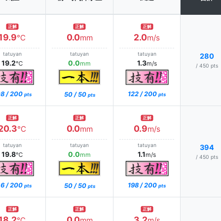
正解
正解
正解
19.9
0.0
2.0
℃
mm
m/s
tatuyan
tatuyan
tatuyan
280
19.2
0.0
1.3
℃
mm
m/s
/ 450 pts
8 / 200
122 / 200
50 / 50
pts
pts
pts
正解
正解
正解
20.3
0.0
0.9
℃
mm
m/s
tatuyan
tatuyan
tatuyan
394
19.8
0.0
1.1
℃
mm
m/s
/ 450 pts
6 / 200
198 / 200
50 / 50
pts
pts
pts
正解
正解
正解
18.2
0.0
3.2
℃
mm
m/s