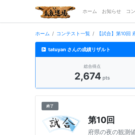
ホーム
お知らせ
コ
ホーム
コンテスト一覧
【試合】第10回
tatuyan さんの成績リザルト
総合得点
2,674
pts
終了
第10回
府県の夜の観測