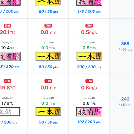
7 / 200
170 / 200
50 / 50
pts
pts
pts
正解
正解
正解
20.1
0.0
0.5
℃
mm
m/s
tatuyan
tatuyan
tatuyan
358
19.4
0.0
0.5
℃
mm
m/s
/ 450 pts
8 / 200
50 / 50
200 / 200
pts
pts
pts
正解
正解
正解
19.8
0.0
0.8
℃
mm
m/s
tatuyan
tatuyan
tatuyan
242
17.6
0.0
0.6
℃
mm
m/s
/ 450 pts
192 / 200
 / 200
50 / 50
pts
pts
pts