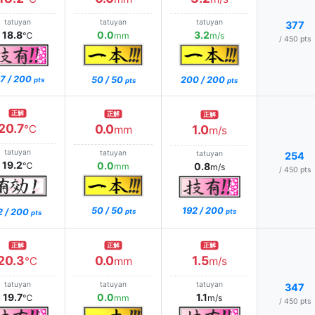
tatuyan
tatuyan
tatuyan
377
18.8
0.0
3.2
℃
mm
m/s
/ 450 pts
7 / 200
50 / 50
200 / 200
pts
pts
pts
正解
正解
正解
20.7
0.0
℃
1.0
mm
m/s
tatuyan
tatuyan
tatuyan
254
19.2
0.0
℃
0.8
mm
m/s
/ 450 pts
192 / 200
50 / 50
2 / 200
pts
pts
pts
正解
正解
正解
20.3
0.0
1.5
℃
mm
m/s
tatuyan
tatuyan
tatuyan
347
19.7
0.0
1.1
℃
mm
m/s
/ 450 pts