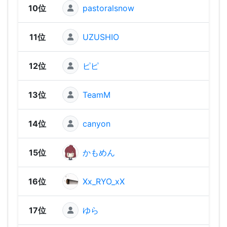
10位
pastoralsnow
2,83
11位
UZUSHIO
2,82
12位
ピピ
2,82
13位
TeamM
2,81
14位
canyon
2,74
15位
かもめん
2,74
16位
Xx_RYO_xX
2,74
17位
ゆら
2,73