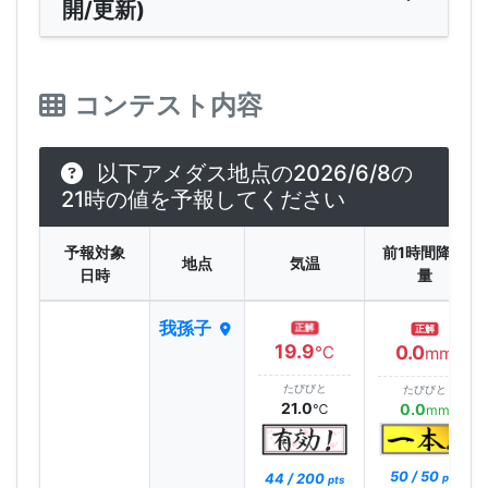
開/更新)
コンテスト内容
以下アメダス地点の2026/6/8の
21時の値を予報してください
予報対象
前1時間降水
地点
気温
日時
量
我孫子
正解
正解
19.9
0.0
℃
mm
たびびと
たびびと
21.0
0.0
℃
mm
50 / 50
44 / 200
pts
pts