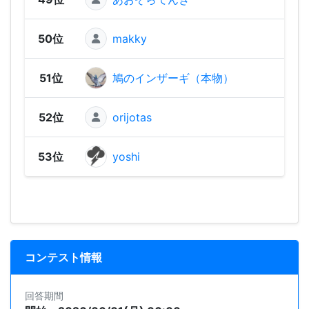
50位
makky
1,20
51位
鳩のインザーギ（本物）
86
52位
orijotas
67
53位
yoshi
65
コンテスト情報
回答期間