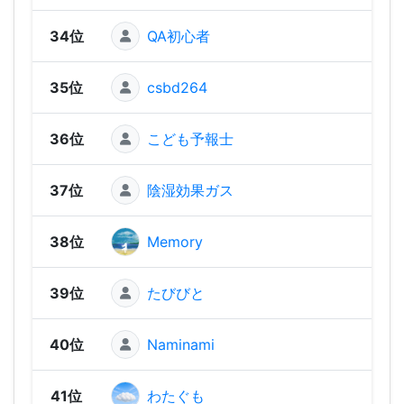
34位
QA初心者
2,06
35位
csbd264
2,01
36位
こども予報士
2,01
37位
陰湿効果ガス
2,00
38位
Memory
1,99
39位
たびびと
1,91
40位
Naminami
1,89
41位
わたぐも
1,88