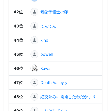
42位
気象予報士の卵
1,85
43位
てんてん
1,85
44位
kino
1,64
45位
powell
1,55
46位
Kawa_
1,55
47位
Death Valley y
1,49
48位
絶交並みに発達したわだかまり
1,32
49位
あおぞらてんき
1,28