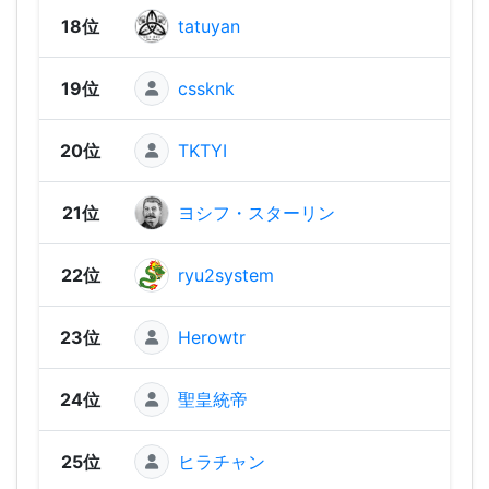
18位
tatuyan
2,67
19位
cssknk
2,66
20位
TKTYI
2,62
21位
ヨシフ・スターリン
2,62
22位
ryu2system
2,61
23位
Herowtr
2,61
24位
聖皇統帝
2,53
25位
ヒラチャン
2,50