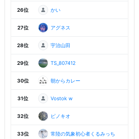
26位
かい
2,47
27位
アグネス
2,45
28位
宇治山田
2,40
29位
TS_807412
2,35
30位
朝からカレー
2,33
31位
Vostok w
2,25
32位
ピノキオ
2,21
33位
常陸の気象初心者くるみっち
2,18