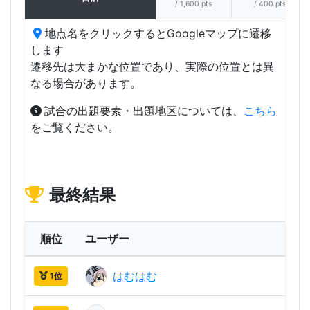
/ 1,600 pts
/ 400 pts
地点名をクリックするとGoogleマップに遷移
します
遷移先は大まかな位置であり、実際の位置とは異
なる場合があります。
試合の出題要素・出題地区については、
こちら
をご覧ください。
最終結果
順位
ユーザー
はむはむ
3,13
1位