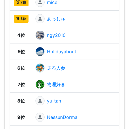
mice
3,06
2位
あっしゅ
2,91
3位
4位
ngy2010
2,91
5位
Holidayabout
2,87
6位
走る人参
2,87
7位
物理好き
2,86
8位
yu-tan
2,86
9位
NessunDorma
2,85