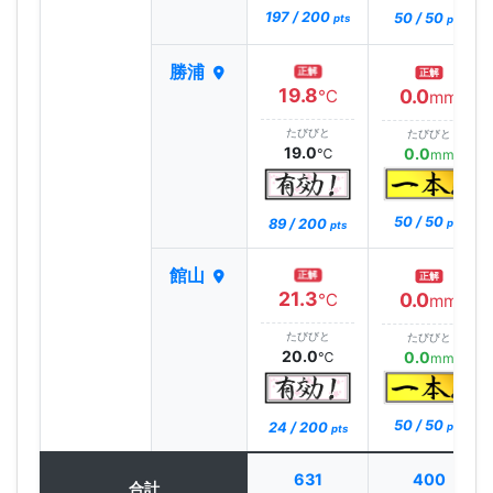
197 / 200
50 / 50
pts
pts
勝浦
正解
正解
19.8
0.0
℃
mm
たびびと
たびびと
19.0
0.0
℃
mm
50 / 50
89 / 200
pts
pts
館山
正解
正解
21.3
0.0
℃
mm
たびびと
たびびと
20.0
0.0
℃
mm
50 / 50
24 / 200
pts
pts
631
400
合計