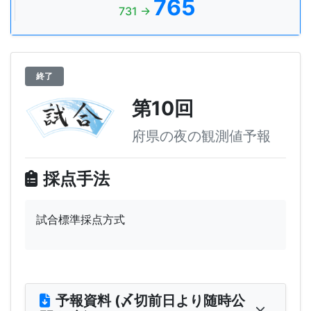
765
731 →
終了
第10回
府県の夜の観測値予報
採点手法
試合標準採点方式
予報資料 (〆切前日より随時公