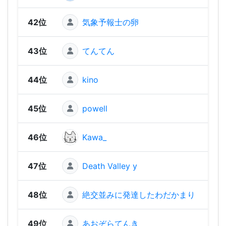
42位
気象予報士の卵
1,85
43位
てんてん
1,85
44位
kino
1,64
45位
powell
1,55
46位
Kawa_
1,55
47位
Death Valley y
1,49
48位
絶交並みに発達したわだかまり
1,32
49位
あおぞらてんき
1,28