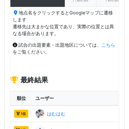
/ 1,600 pts
/ 400 pts
地点名をクリックするとGoogleマップに遷移
します
遷移先は大まかな位置であり、実際の位置とは異
なる場合があります。
試合の出題要素・出題地区については、
こちら
をご覧ください。
最終結果
順位
ユーザー
はむはむ
3,13
1位