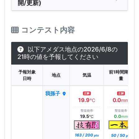
開/更新)
コンテスト内容
以下アメダス地点の2026/6/8の
21時の値を予報してください
予報対象
前1時間降水
地点
気温
日時
量
我孫子
正解
正解
19.9
0.0
℃
mm
聖皇統帝
聖皇統帝
19.5
0.0
℃
mm
163 / 200
50 / 50
pts
pts