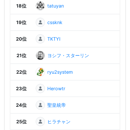
18位
tatuyan
2,67
19位
cssknk
2,66
20位
TKTYI
2,62
21位
ヨシフ・スターリン
2,62
22位
ryu2system
2,61
23位
Herowtr
2,61
24位
聖皇統帝
2,53
25位
ヒラチャン
2,50