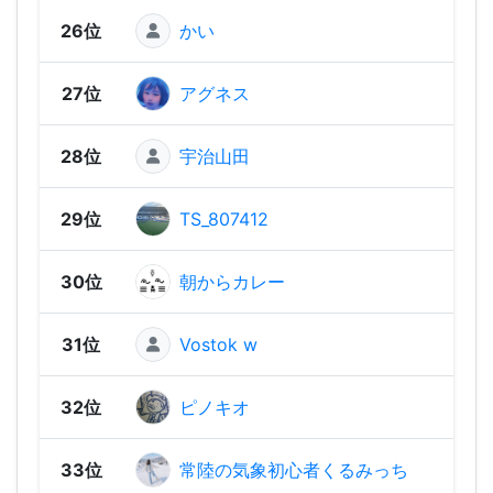
26位
かい
2,47
27位
アグネス
2,45
28位
宇治山田
2,40
29位
TS_807412
2,35
30位
朝からカレー
2,33
31位
Vostok w
2,25
32位
ピノキオ
2,21
33位
常陸の気象初心者くるみっち
2,18