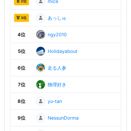
mice
3,06
2位
あっしゅ
2,91
3位
4位
ngy2010
2,91
5位
Holidayabout
2,87
6位
走る人参
2,87
7位
物理好き
2,86
8位
yu-tan
2,86
9位
NessunDorma
2,85