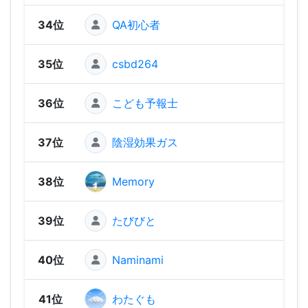
34位
QA初心者
2,06
35位
csbd264
2,01
36位
こども予報士
2,01
37位
陰湿効果ガス
2,00
38位
Memory
1,99
39位
たびびと
1,91
40位
Naminami
1,89
41位
わたぐも
1,88