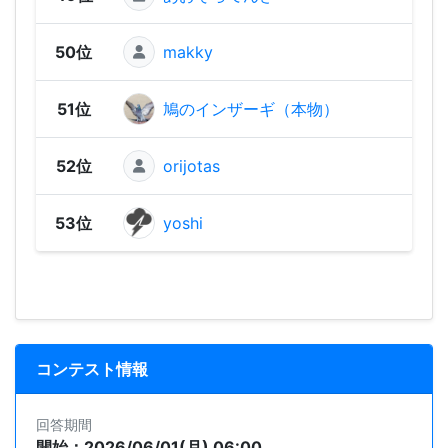
50位
makky
1,20
51位
鳩のインザーギ（本物）
86
52位
orijotas
67
53位
yoshi
65
コンテスト情報
回答期間
開始：2026/06/01(月) 06:00