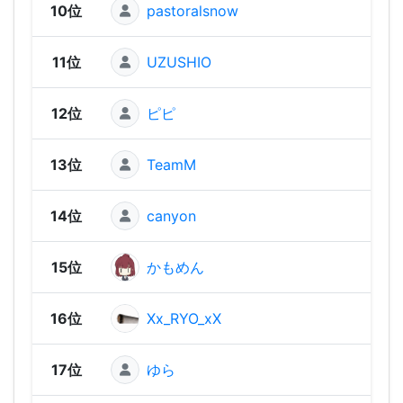
10位
pastoralsnow
2,83
11位
UZUSHIO
2,82
12位
ピピ
2,82
13位
TeamM
2,81
14位
canyon
2,74
15位
かもめん
2,74
16位
Xx_RYO_xX
2,74
17位
ゆら
2,73