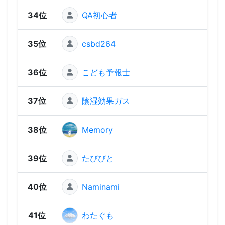
34位
QA初心者
2,06
35位
csbd264
2,01
36位
こども予報士
2,01
37位
陰湿効果ガス
2,00
38位
Memory
1,99
39位
たびびと
1,91
40位
Naminami
1,89
41位
わたぐも
1,88