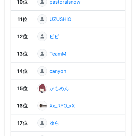
10位
pastoralsnow
2,83
11位
UZUSHIO
2,82
12位
ピピ
2,82
13位
TeamM
2,81
14位
canyon
2,74
15位
かもめん
2,74
16位
Xx_RYO_xX
2,74
17位
ゆら
2,73