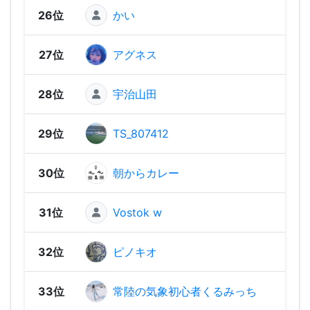
26位
かい
2,47
27位
アグネス
2,45
28位
宇治山田
2,40
29位
TS_807412
2,35
30位
朝からカレー
2,33
31位
Vostok w
2,25
32位
ピノキオ
2,21
33位
常陸の気象初心者くるみっち
2,18