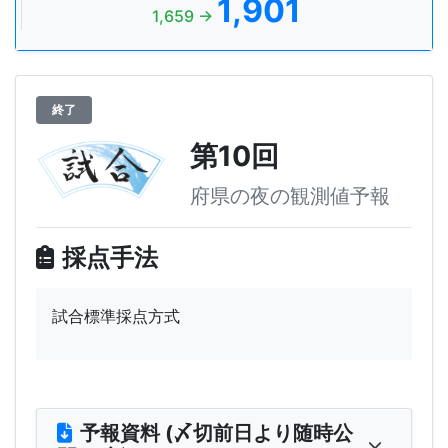
1,901
1,659 →
終了
第10回
府県の夜の観測値予報
採点手法
試合標準採点方式
予報資料 (〆切前日より随時公