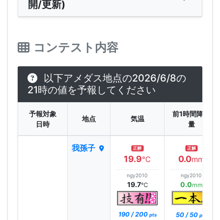
開/更新)
コンテスト内容
以下アメダス地点の2026/6/8の
21時の値を予報してください
予報対象
前1時間降水
地点
気温
日時
量
我孫子
正解
正解
19.9
0.0
℃
mm
ngy2010
ngy2010
19.7
0.0
℃
mm
190 / 200
50 / 50
pts
pts