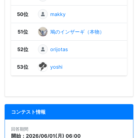
50位
makky
1,20
51位
鳩のインザーギ（本物）
86
52位
orijotas
67
53位
yoshi
65
コンテスト情報
回答期間
開始：2026/06/01(月) 06:00