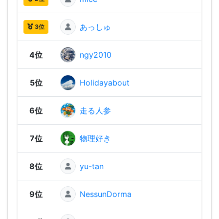
あっしゅ
2,91
3位
4位
ngy2010
2,91
5位
Holidayabout
2,87
6位
走る人参
2,87
7位
物理好き
2,86
8位
yu-tan
2,86
9位
NessunDorma
2,85