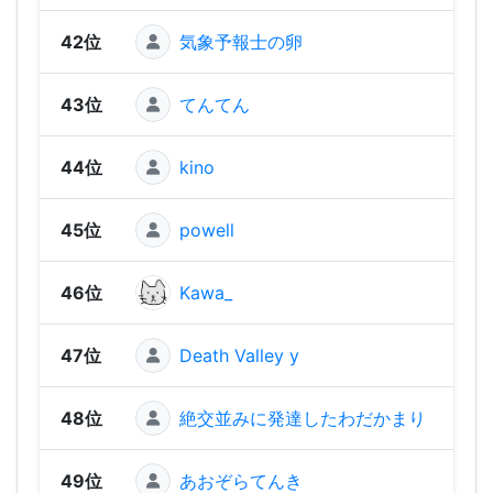
42位
気象予報士の卵
1,85
43位
てんてん
1,85
44位
kino
1,64
45位
powell
1,55
46位
Kawa_
1,55
47位
Death Valley y
1,49
48位
絶交並みに発達したわだかまり
1,32
49位
あおぞらてんき
1,28