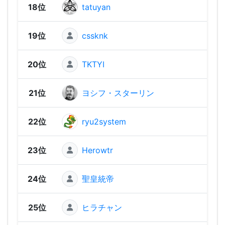
18位
tatuyan
2,67
19位
cssknk
2,66
20位
TKTYI
2,62
21位
ヨシフ・スターリン
2,62
22位
ryu2system
2,61
23位
Herowtr
2,61
24位
聖皇統帝
2,53
25位
ヒラチャン
2,50