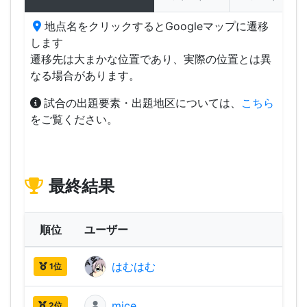
地点名をクリックするとGoogleマップに遷移
します
遷移先は大まかな位置であり、実際の位置とは異
なる場合があります。
試合の出題要素・出題地区については、
こちら
をご覧ください。
最終結果
順位
ユーザー
はむはむ
3,13
1位
mice
3,06
2位