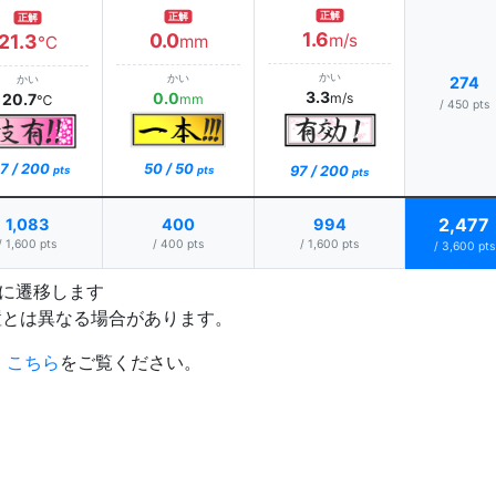
正解
正解
正解
1.6
0.0
21.3
m/s
mm
℃
かい
かい
かい
274
3.3
0.0
20.7
m/s
mm
℃
/ 450 pts
7 / 200
50 / 50
97 / 200
pts
pts
pts
2,477
1,083
400
994
/ 1,600 pts
/ 400 pts
/ 1,600 pts
/ 3,600 pts
プに遷移します
置とは異なる場合があります。
、
こちら
をご覧ください。