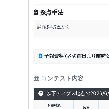
採点手法
試合標準採点方式
予報資料 (〆切前日より随時公
コンテスト内容
以下アメダス地点の2026/6
予報対象
地点