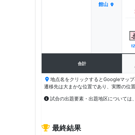
館山
12
合計
地点名をクリックするとGoogleマッ
遷移先は大まかな位置であり、実際の位
試合の出題要素・出題地区については
最終結果