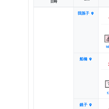
日時
我孫子
16
船橋
1
銚子