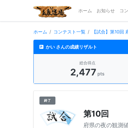
ホーム
お知らせ
コ
ホーム
コンテスト一覧
【試合】第10回
かい さんの成績リザルト
総合得点
2,477
pts
終了
第10回
府県の夜の観測