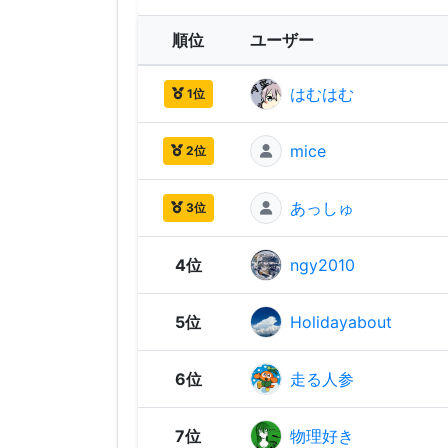
順位
ユーザー
はむはむ
1位
mice
2位
あっしゅ
3位
4位
ngy2010
5位
Holidayabout
6位
走る人参
7位
物理好き