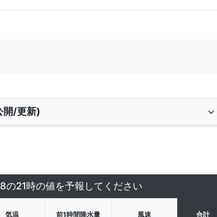
開/更新)
/8の21時の値を予報してください
気温
前1時間降水量
風速
合計