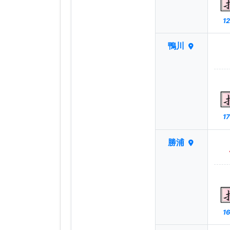
12
鴨川
17
勝浦
16