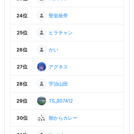
24位
聖皇統帝
2,53
25位
ヒラチャン
2,50
26位
かい
2,47
27位
アグネス
2,45
28位
宇治山田
2,40
29位
TS_807412
2,35
30位
朝からカレー
2,33