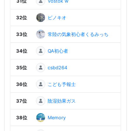
31位
Vostok w
2,25
32位
ピノキオ
2,21
33位
常陸の気象初心者くるみっち
2,18
34位
QA初心者
2,06
35位
csbd264
2,01
36位
こども予報士
2,01
37位
陰湿効果ガス
2,00
38位
Memory
1,99