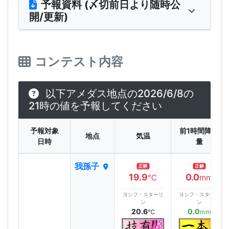
予報資料 (〆切前日より随時公
開/更新)
コンテスト内容
以下アメダス地点の2026/6/8の
21時の値を予報してください
予報対象
前1時間降水
地点
気温
日時
量
我孫子
正解
正解
19.9
0.0
℃
mm
ヨシフ・スターリ
ヨシフ・スターリ
ン
ン
20.6
0.0
℃
mm