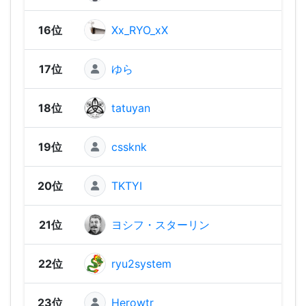
16位
Xx_RYO_xX
2,74
17位
ゆら
2,73
18位
tatuyan
2,67
19位
cssknk
2,66
20位
TKTYI
2,62
21位
ヨシフ・スターリン
2,62
22位
ryu2system
2,61
23位
Herowtr
2,61