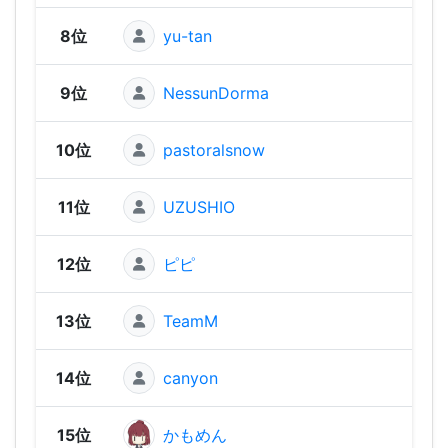
8位
yu-tan
2,86
9位
NessunDorma
2,85
10位
pastoralsnow
2,83
11位
UZUSHIO
2,82
12位
ピピ
2,82
13位
TeamM
2,81
14位
canyon
2,74
15位
かもめん
2,74