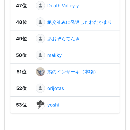
47位
Death Valley y
1,49
48位
絶交並みに発達したわだかまり
1,32
49位
あおぞらてんき
1,28
50位
makky
1,20
51位
鳩のインザーギ（本物）
86
52位
orijotas
67
53位
yoshi
65