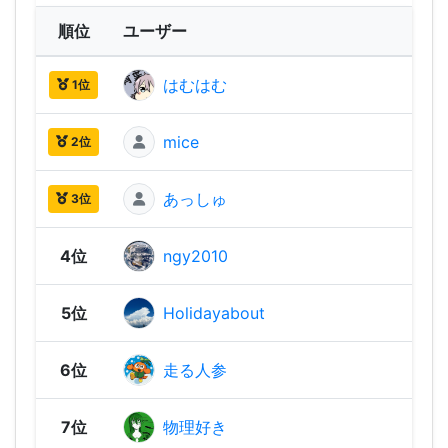
順位
ユーザー
はむはむ
3,13
1位
mice
3,06
2位
あっしゅ
2,91
3位
4位
ngy2010
2,91
5位
Holidayabout
2,87
6位
走る人参
2,87
7位
物理好き
2,86