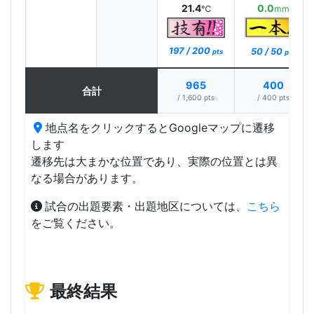
21.4
0.0
℃
mm
197 / 200
50 / 50
pts
pts
965
400
合計
/ 1,600 pts
/ 400 pts
地点名をクリックするとGoogleマップに遷移
します
遷移先は大まかな位置であり、実際の位置とは異
なる場合があります。
試合の出題要素・出題地区については、
こちら
をご覧ください。
最終結果