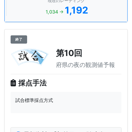
現在のレーティング
1,192
1,034 →
終了
第10回
府県の夜の観測値予報
採点手法
試合標準採点方式