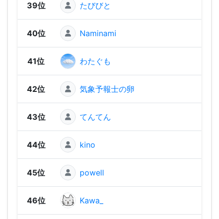
39位
たびびと
1,91
40位
Naminami
1,89
41位
わたぐも
1,88
42位
気象予報士の卵
1,85
43位
てんてん
1,85
44位
kino
1,64
45位
powell
1,55
46位
Kawa_
1,55