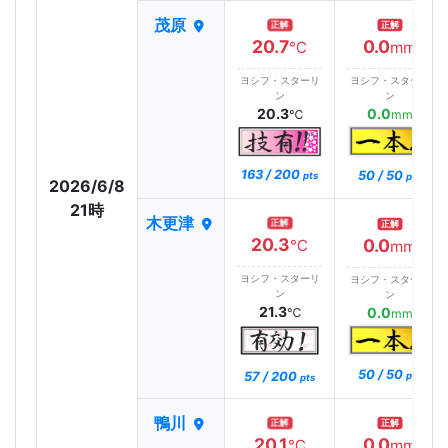
茂原
正解
正解
20.7
0.0
℃
mm
ヨシフ・スターリ
ヨシフ・スターリ
ン
ン
20.3
0.0
℃
mm
163 / 200
50 / 50
pts
pts
2026/6/8
21時
木更津
正解
正解
20.3
0.0
℃
mm
ヨシフ・スターリ
ヨシフ・スターリ
ン
ン
21.3
0.0
℃
mm
50 / 50
57 / 200
pts
pts
鴨川
正解
正解
20.1
0.0
℃
mm