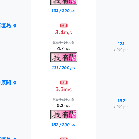
163 / 200
pts
石垣島
正解
3.4
m/s
気象予報士の卵
131
4.7
m/s
/ 200 pts
131 / 200
pts
伊原間
正解
5.5
m/s
気象予報士の卵
182
5.2
m/s
/ 200 pts
182 / 200
pts