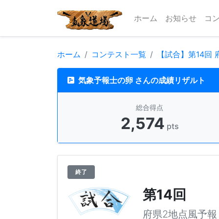
ホーム
お知らせ
コ
ホーム
コンテスト一覧
【試合】第14回
気象予報士の卵 さんの成績リザルト
総合得点
2,574
pts
終了
第14回
府県2地点風予報