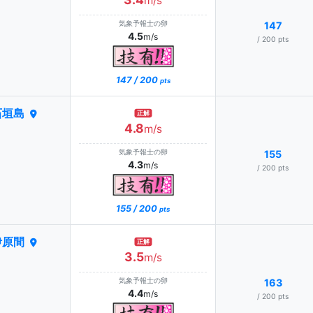
m/s
気象予報士の卵
147
4.5
m/s
/ 200 pts
147 / 200
pts
石垣島
正解
4.8
m/s
気象予報士の卵
155
4.3
m/s
/ 200 pts
155 / 200
pts
伊原間
正解
3.5
m/s
気象予報士の卵
163
4.4
m/s
/ 200 pts