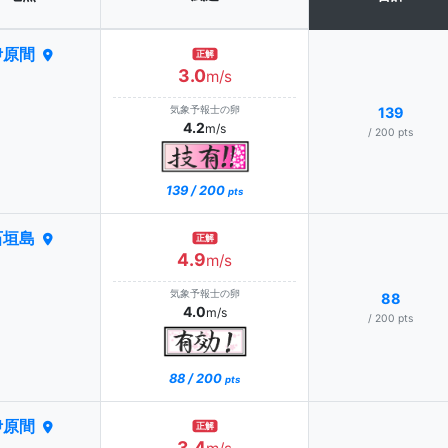
伊原間
正解
3.0
m/s
気象予報士の卵
139
4.2
m/s
/ 200 pts
139 / 200
pts
石垣島
正解
4.9
m/s
気象予報士の卵
88
4.0
m/s
/ 200 pts
88 / 200
pts
伊原間
正解
3.4