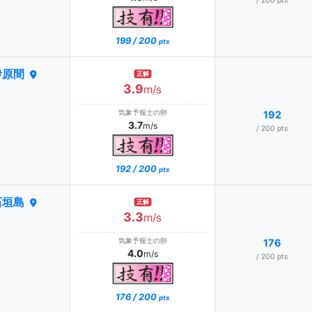
/ 200 pts
199 / 200
pts
伊原間
正解
3.9
m/s
気象予報士の卵
192
3.7
m/s
/ 200 pts
192 / 200
pts
石垣島
正解
3.3
m/s
気象予報士の卵
176
4.0
m/s
/ 200 pts
176 / 200
pts