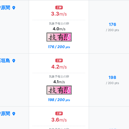
伊原間
正解
3.3
m/s
気象予報士の卵
176
4.0
m/s
/ 200 pts
176 / 200
pts
石垣島
正解
4.2
m/s
気象予報士の卵
198
4.1
m/s
/ 200 pts
198 / 200
pts
伊原間
正解
3.6
m/s