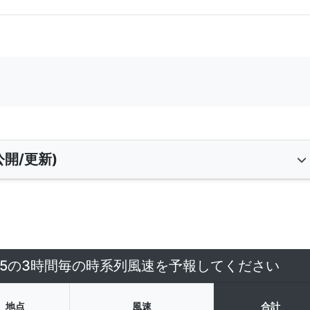
開/更新)
7/5の3時間毎の時系列風速を予報してください
地点
風速
合計