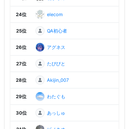
24位
elecom
2,33
25位
QA初心者
2,33
26位
アグネス
2,30
27位
たびびと
2,29
28位
Akijin_007
2,26
29位
わたぐも
2,26
30位
あっしゅ
2,21