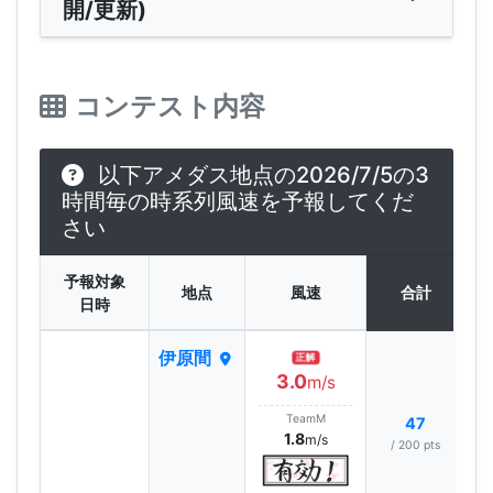
開/更新)
コンテスト内容
以下アメダス地点の2026/7/5の3
時間毎の時系列風速を予報してくだ
さい
予報対象
地点
風速
合計
日時
伊原間
正解
3.0
m/s
TeamM
47
1.8
m/s
/ 200 pts