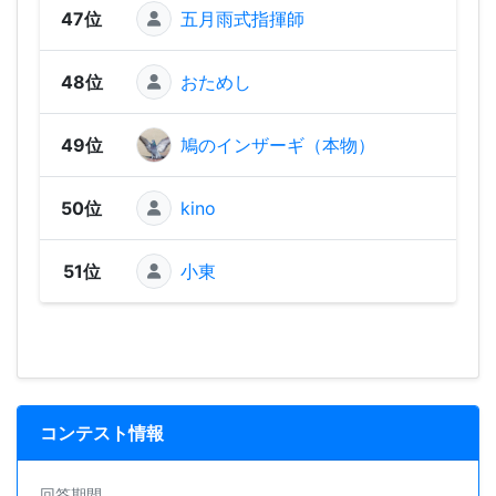
47位
五月雨式指揮師
1,25
48位
おためし
25
49位
鳩のインザーギ（本物）
50位
kino
51位
小東
コンテスト情報
回答期間