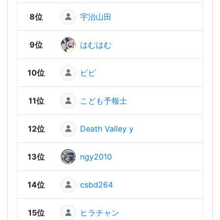
8位
宇治山田
2,56
9位
はむはむ
2,55
10位
ピピ
2,54
11位
こども予報士
2,54
12位
Death Valley y
2,53
13位
ngy2010
2,52
14位
csbd264
2,52
15位
ヒラチャン
2,49