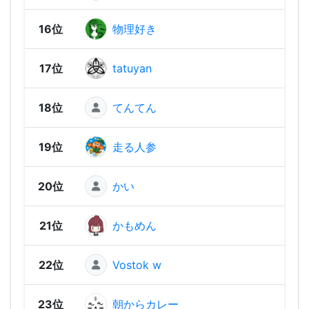
16位
物理好き
2,48
17位
tatuyan
2,48
18位
てんてん
2,47
19位
走る人参
2,44
20位
かい
2,41
21位
かもめん
2,40
22位
Vostok w
2,34
23位
朝からカレー
2,33