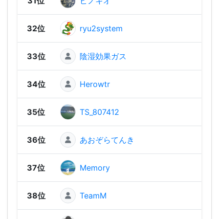
31位
ピノキオ
2,21
32位
ryu2system
2,21
33位
陰湿効果ガス
2,19
34位
Herowtr
2,14
35位
TS_807412
2,13
36位
あおぞらてんき
2,13
37位
Memory
2,07
38位
TeamM
2,05