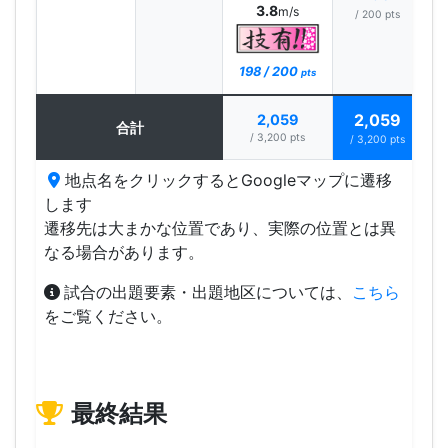
3.8
m/s
/ 200 pts
198 / 200
pts
2,059
2,059
合計
/ 3,200 pts
/ 3,200 pts
地点名をクリックするとGoogleマップに遷移
します
遷移先は大まかな位置であり、実際の位置とは異
なる場合があります。
試合の出題要素・出題地区については、
こちら
をご覧ください。
最終結果