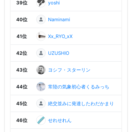
39位
yoshi
2,04
40位
Naminami
2,03
41位
Xx_RYO_xX
1,9
42位
UZUSHIO
1,91
43位
ヨシフ・スターリン
1,69
44位
常陸の気象初心者くるみっち
1,67
45位
絶交並みに発達したわだかまり
1,30
46位
せれせれん
1,26