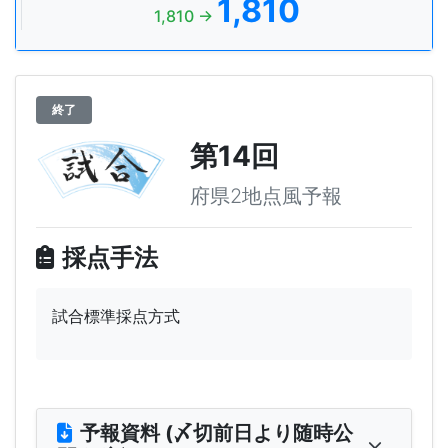
1,810
1,810 →
終了
第14回
府県2地点風予報
採点手法
試合標準採点方式
予報資料 (〆切前日より随時公