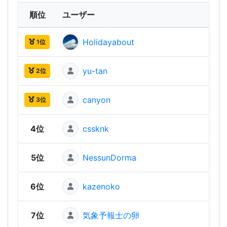
順位
ユーザー
Holidayabout
2,75
1位
yu-tan
2,70
2位
canyon
2,70
3位
4位
cssknk
2,63
5位
NessunDorma
2,61
6位
kazenoko
2,60
7位
気象予報士の卵
2,57