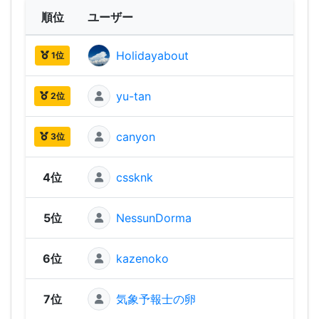
順位
ユーザー
Holidayabout
2,75
1位
yu-tan
2,70
2位
canyon
2,70
3位
4位
cssknk
2,63
5位
NessunDorma
2,61
6位
kazenoko
2,60
7位
気象予報士の卵
2,57