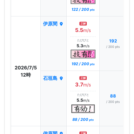
122 / 200
pts
伊原間
正解
5.5
m/s
たびびと
192
5.3
m/s
/ 200 pts
192 / 200
pts
2026/7/5
12時
石垣島
正解
3.7
m/s
たびびと
88
5.5
m/s
/ 200 pts
88 / 200
pts
伊原間
正解