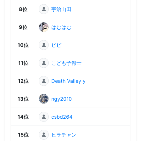
8位
宇治山田
2,56
9位
はむはむ
2,55
10位
ピピ
2,54
11位
こども予報士
2,54
12位
Death Valley y
2,53
13位
ngy2010
2,52
14位
csbd264
2,52
15位
ヒラチャン
2,49