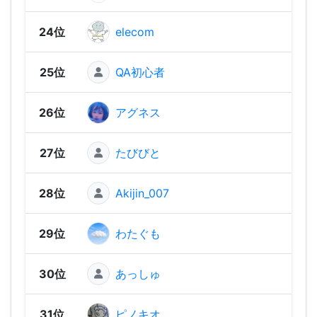
24位
elecom
2,33
25位
QA初心者
2,33
26位
アグネス
2,30
27位
たびびと
2,29
28位
Akijin_007
2,26
29位
わたぐも
2,26
30位
あっしゅ
2,21
31位
ピノキオ
2,21