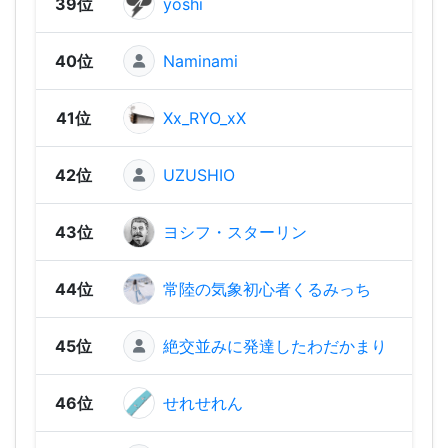
39位
yoshi
2,04
40位
Naminami
2,03
41位
Xx_RYO_xX
1,9
42位
UZUSHIO
1,91
43位
ヨシフ・スターリン
1,69
44位
常陸の気象初心者くるみっち
1,67
45位
絶交並みに発達したわだかまり
1,30
46位
せれせれん
1,26