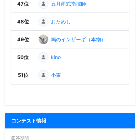
47位
五月雨式指揮師
1,25
48位
おためし
25
49位
鳩のインザーギ（本物）
50位
kino
51位
小東
コンテスト情報
回答期間