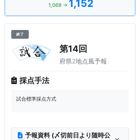
1,152
1,068 →
終了
第14回
府県2地点風予報
採点手法
試合標準採点方式
予報資料 (〆切前日より随時公