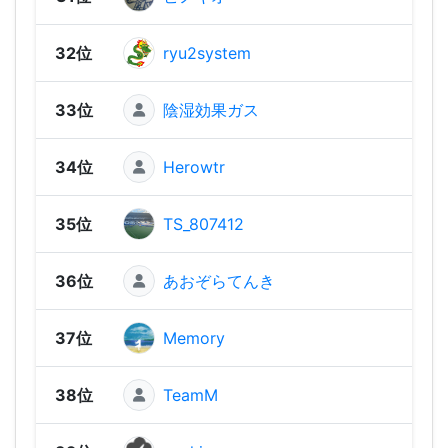
32位
ryu2system
2,21
33位
陰湿効果ガス
2,19
34位
Herowtr
2,14
35位
TS_807412
2,13
36位
あおぞらてんき
2,13
37位
Memory
2,07
38位
TeamM
2,05