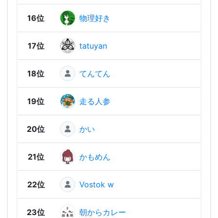
16位
物理好き
2,48
17位
tatuyan
2,48
18位
てんてん
2,47
19位
走る人参
2,44
20位
かい
2,41
21位
かもめん
2,40
22位
Vostok w
2,34
23位
朝からカレー
2,33