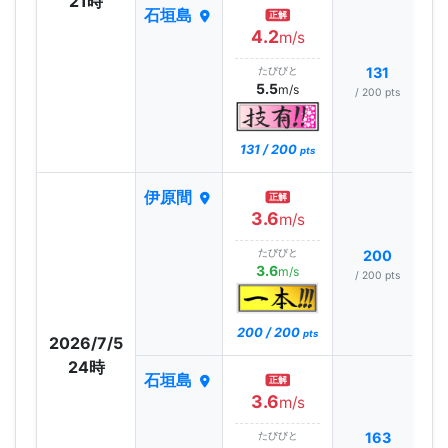
21時
石垣島
正解
4.2
m/s
たびびと
131
5.5
m/s
/ 200 pts
131 / 200
pts
伊原間
正解
3.6
m/s
たびびと
200
3.6
m/s
/ 200 pts
200 / 200
pts
2026/7/5
24時
石垣島
正解
3.6
m/s
たびびと
163