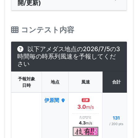
開/更新)
コンテスト内容
以下アメダス地点の2026/7/5の3
時間毎の時系列風速を予報してくだ
さい
予報対象
地点
風速
合計
日時
伊原間
正解
3.0
m/s
たびびと
131
4.3
m/s
/ 200 pts