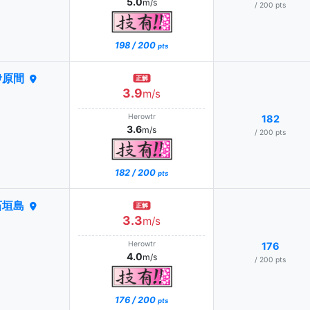
5.0
m/s
/ 200 pts
198 / 200
pts
伊原間
正解
3.9
m/s
Herowtr
182
3.6
m/s
/ 200 pts
182 / 200
pts
石垣島
正解
3.3
m/s
Herowtr
176
4.0
m/s
/ 200 pts
176 / 200
pts