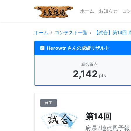
ホーム
お知らせ
コ
ホーム
コンテスト一覧
【試合】第14回
Herowtr さんの成績リザルト
総合得点
2,142
pts
終了
第14回
府県2地点風予報