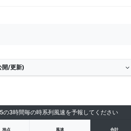
開/更新)
7/5の3時間毎の時系列風速を予報してください
地点
風速
合計