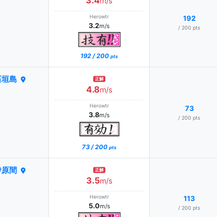
3.4
m/s
Herowtr
192
3.2
m/s
/ 200 pts
192 / 200
pts
石垣島
正解
4.8
m/s
Herowtr
73
3.8
m/s
/ 200 pts
73 / 200
pts
伊原間
正解
3.5
m/s
Herowtr
113
5.0
m/s
/ 200 pts