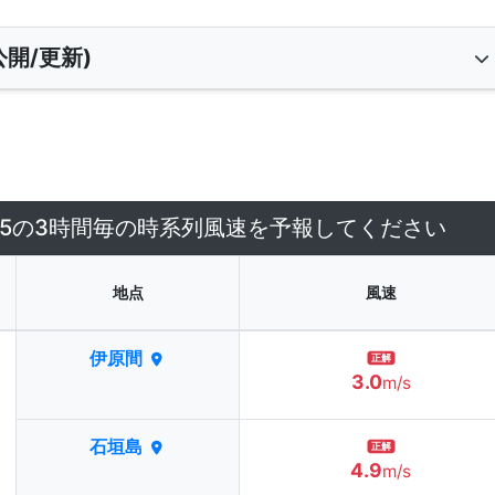
開/更新)
7/5の3時間毎の時系列風速を予報してください
地点
風速
伊原間
正解
3.0
m/s
石垣島
正解
4.9
m/s