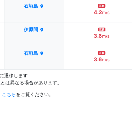
石垣島
正解
4.2
m/s
伊原間
正解
3.6
m/s
石垣島
正解
3.6
m/s
プに遷移します
置とは異なる場合があります。
、
こちら
をご覧ください。