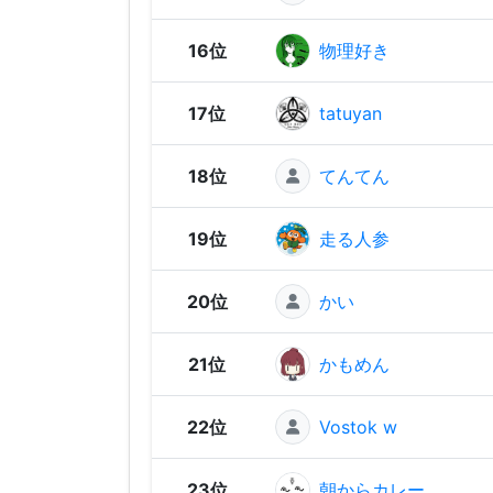
16位
物理好き
17位
tatuyan
18位
てんてん
19位
走る人参
20位
かい
21位
かもめん
22位
Vostok w
23位
朝からカレー