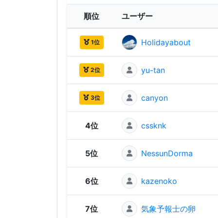
順位
ユーザー
Holidayabout
1位
yu-tan
2位
canyon
3位
4位
cssknk
5位
NessunDorma
6位
kazenoko
7位
気象予報士の卵