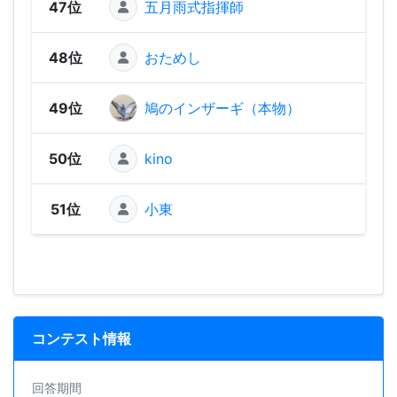
47位
五月雨式指揮師
1,25
48位
おためし
25
49位
鳩のインザーギ（本物）
50位
kino
51位
小東
コンテスト情報
回答期間