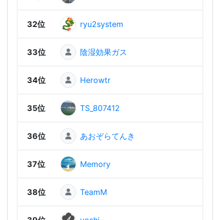
32位
ryu2system
2,21
33位
陰湿効果ガス
2,19
34位
Herowtr
2,14
35位
TS_807412
2,13
36位
あおぞらてんき
2,13
37位
Memory
2,07
38位
TeamM
2,05
39位
yoshi
2,04