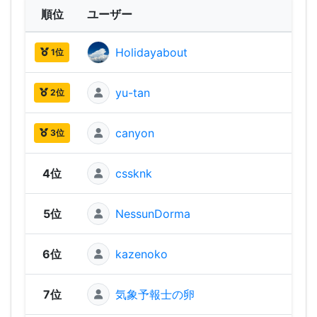
順位
ユーザー
Holidayabout
2,75
1位
yu-tan
2,70
2位
canyon
2,70
3位
4位
cssknk
2,63
5位
NessunDorma
2,61
6位
kazenoko
2,60
7位
気象予報士の卵
2,57