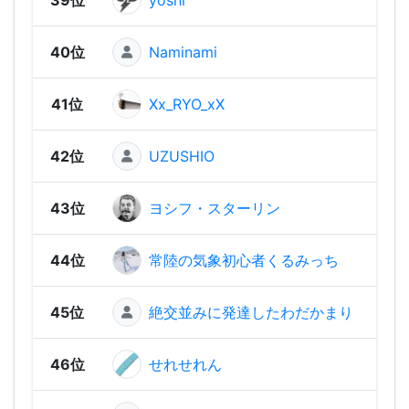
40位
Naminami
2,03
41位
Xx_RYO_xX
1,9
42位
UZUSHIO
1,91
43位
ヨシフ・スターリン
1,69
44位
常陸の気象初心者くるみっち
1,67
45位
絶交並みに発達したわだかまり
1,30
46位
せれせれん
1,26