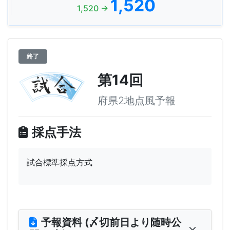
1,520
1,520 →
終了
第14回
府県2地点風予報
採点手法
試合標準採点方式
予報資料 (〆切前日より随時公