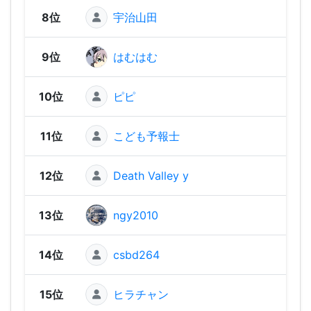
8位
宇治山田
2,56
9位
はむはむ
2,55
10位
ピピ
2,54
11位
こども予報士
2,54
12位
Death Valley y
2,53
13位
ngy2010
2,52
14位
csbd264
2,52
15位
ヒラチャン
2,49