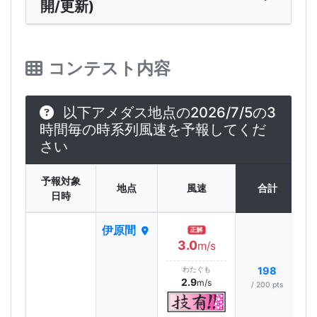
開/更新)
コンテスト内容
以下アメダス地点の2026/7/5の3
時間毎の時系列風速を予報してくだ
さい
予報対象
地点
風速
合計
日時
伊原間
正解
3.0
m/s
わたぐも
198
2.9
m/s
/ 200 pts