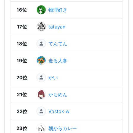
16位
物理好き
2,48
17位
tatuyan
2,48
18位
てんてん
2,47
19位
走る人参
2,44
20位
かい
2,41
21位
かもめん
2,40
22位
Vostok w
2,34
23位
朝からカレー
2,33