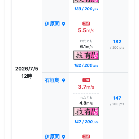
139 / 200
pts
伊原間
正解
5.5
m/s
わたぐも
182
6.1
m/s
/ 200 pts
182 / 200
pts
2026/7/5
12時
石垣島
正解
3.7
m/s
わたぐも
147
4.8
m/s
/ 200 pts
147 / 200
pts
伊原間
正解