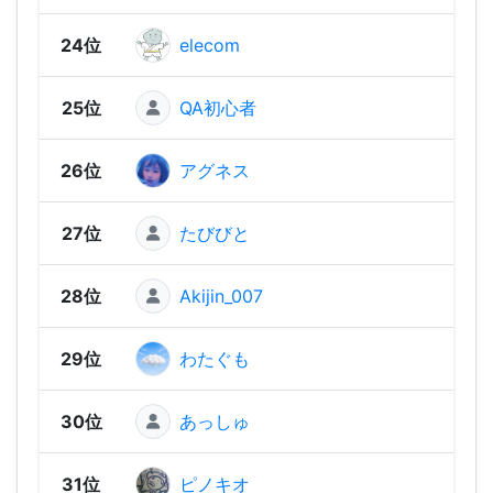
24位
elecom
2,33
25位
QA初心者
2,33
26位
アグネス
2,30
27位
たびびと
2,29
28位
Akijin_007
2,26
29位
わたぐも
2,26
30位
あっしゅ
2,21
31位
ピノキオ
2,21