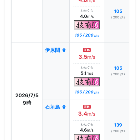
m/s
わたぐも
105
4.0
m/s
/ 200 pts
105 / 200
pts
伊原間
正解
3.5
m/s
わたぐも
105
5.1
m/s
/ 200 pts
105 / 200
pts
2026/7/5
9時
石垣島
正解
3.4
m/s
わたぐも
139
4.6
m/s
/ 200 pts