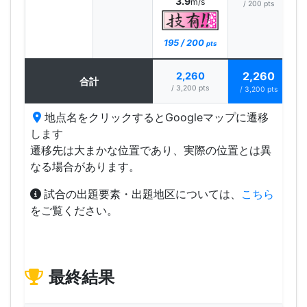
3.9
m/s
/ 200 pts
195 / 200
pts
2,260
2,260
合計
/ 3,200 pts
/ 3,200 pts
地点名をクリックするとGoogleマップに遷移
します
遷移先は大まかな位置であり、実際の位置とは異
なる場合があります。
試合の出題要素・出題地区については、
こちら
をご覧ください。
最終結果