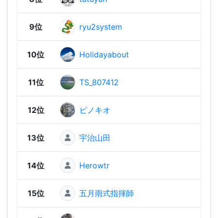
9位
ryu2system
1,84
10位
Holidayabout
1,83
11位
TS_807412
1,80
12位
ピノキオ
1,79
13位
宇治山田
1,70
14位
Herowtr
1,65
15位
五月雨式指揮師
1,64