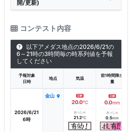
開/更新)
コンテスト内容
以下アメダス地点の2026/6/21の
6～21時の3時間毎の時系列値を予報
してください
予報対象
前1時間降水
地点
気温
日時
量
金山
正解
正解
20.0
0.0
℃
mm
2026/6/21
あっしゅ
あっしゅ
21.2
0.5
℃
mm
6時