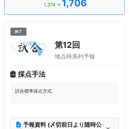
1,706
1,374 →
終了
第12回
地点時系列予報
採点手法
試合標準採点方式
予報資料 (〆切前日より随時公