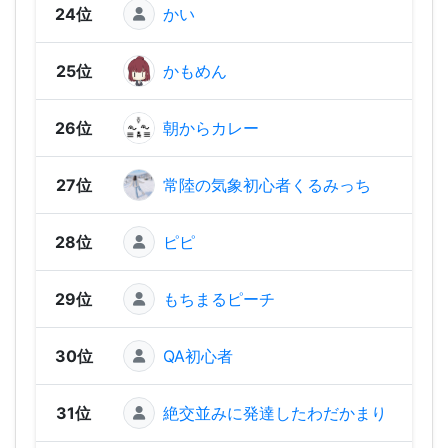
24位
かい
1,58
25位
かもめん
1,54
26位
朝からカレー
1,53
27位
常陸の気象初心者くるみっち
1,53
28位
ピピ
1,53
29位
もちまるピーチ
1,52
30位
QA初心者
1,52
31位
絶交並みに発達したわだかまり
1,50