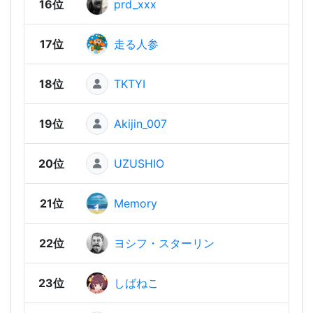
16位
prd_xxx
1,63
17位
走る人参
1,63
18位
TKTYI
1,62
19位
Akijin_007
1,62
20位
UZUSHIO
1,6
21位
Memory
1,60
22位
ヨシフ・スターリン
1,58
23位
しばねこ
1,58