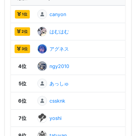
canyon
2,18
1位
はむはむ
2,09
2位
アグネス
2,02
3位
4位
ngy2010
1,97
5位
あっしゅ
1,91
6位
cssknk
1,86
7位
yoshi
1,86
8位
tatuyan
1,85