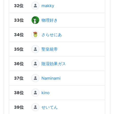
32位
makky
1,47
33位
物理好き
1,43
34位
さらせにあ
1,43
35位
聖皇統帝
1,41
36位
陰湿効果ガス
1,40
37位
Naminami
1,38
38位
kino
1,35
39位
せいてん
1,31