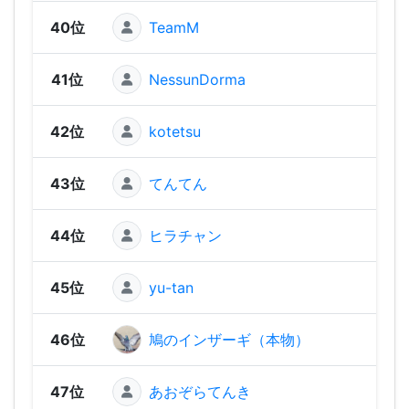
40位
TeamM
1,29
41位
NessunDorma
1,28
42位
kotetsu
1,20
43位
てんてん
1,19
44位
ヒラチャン
1,1
45位
yu-tan
1,1
46位
鳩のインザーギ（本物）
1,13
47位
あおぞらてんき
98