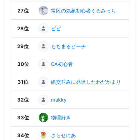
27位
常陸の気象初心者くるみっち
1,53
28位
ピピ
1,53
29位
もちまるピーチ
1,52
30位
QA初心者
1,52
31位
絶交並みに発達したわだかまり
1,50
32位
makky
1,47
33位
物理好き
1,43
34位
さらせにあ
1,43