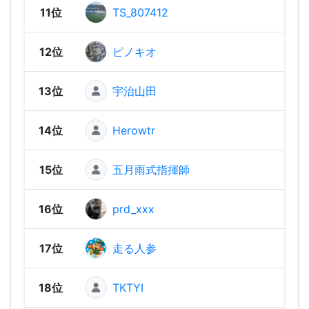
11位
TS_807412
1,80
12位
ピノキオ
1,79
13位
宇治山田
1,70
14位
Herowtr
1,65
15位
五月雨式指揮師
1,64
16位
prd_xxx
1,63
17位
走る人参
1,63
18位
TKTYI
1,62