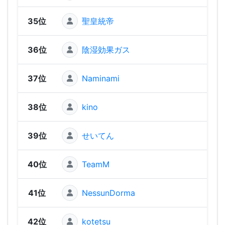
35位
聖皇統帝
1,41
36位
陰湿効果ガス
1,40
37位
Naminami
1,38
38位
kino
1,35
39位
せいてん
1,31
40位
TeamM
1,29
41位
NessunDorma
1,28
42位
kotetsu
1,20