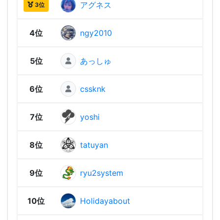
アグネス
2,02
3位
4位
ngy2010
1,97
5位
あっしゅ
1,91
6位
cssknk
1,86
7位
yoshi
1,86
8位
tatuyan
1,85
9位
ryu2system
1,84
10位
Holidayabout
1,83