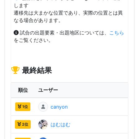
します
遷移先は大まかな位置であり、実際の位置とは異
なる場合があります。
試合の出題要素・出題地区については、
こちら
をご覧ください。
最終結果
順位
ユーザー
canyon
2,18
1位
はむはむ
2,09
2位