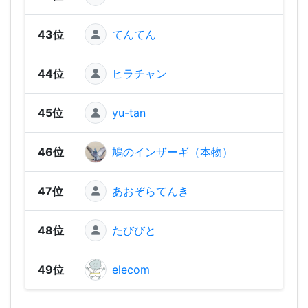
43位
てんてん
1,19
44位
ヒラチャン
1,1
45位
yu-tan
1,1
46位
鳩のインザーギ（本物）
1,13
47位
あおぞらてんき
98
48位
たびびと
92
49位
elecom
90