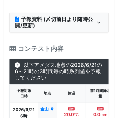
予報資料 (〆切前日より随時公
開/更新)
コンテスト内容
以下アメダス地点の2026/6/21の
6～21時の3時間毎の時系列値を予報
してください
予報対象
前1時間降水
地点
気温
日時
量
金山
2026/6/21
正解
正解
20.0
0.0
℃
mm
6時