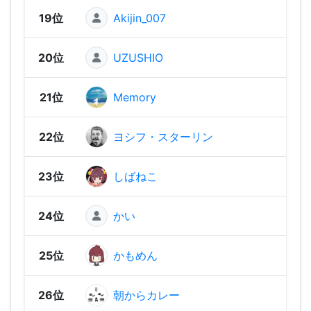
19位
Akijin_007
1,62
20位
UZUSHIO
1,6
21位
Memory
1,60
22位
ヨシフ・スターリン
1,58
23位
しばねこ
1,58
24位
かい
1,58
25位
かもめん
1,54
26位
朝からカレー
1,53