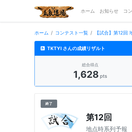
ホーム
お知らせ
コ
ホーム
コンテスト一覧
【試合】第12回
TKTYI さんの成績リザルト
総合得点
1,628
pts
終了
第12回
地点時系列予報