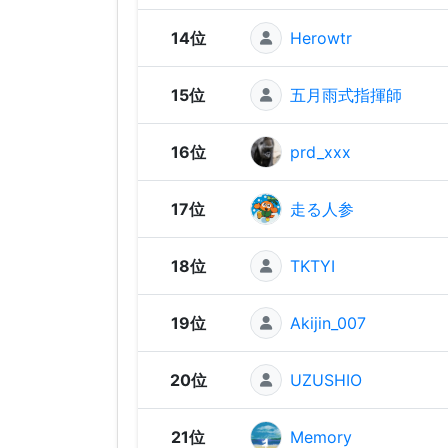
14位
Herowtr
15位
五月雨式指揮師
16位
prd_xxx
17位
走る人参
18位
TKTYI
19位
Akijin_007
20位
UZUSHIO
21位
Memory