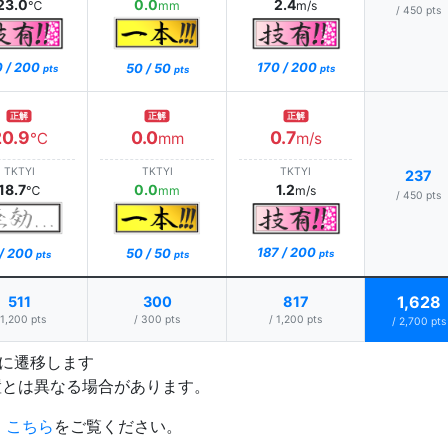
23.0
0.0
2.4
℃
mm
m/s
/ 450 pts
0 / 200
170 / 200
50 / 50
pts
pts
pts
正解
正解
正解
20.9
0.0
0.7
℃
mm
m/s
TKTYI
TKTYI
TKTYI
237
18.7
0.0
1.2
℃
mm
m/s
/ 450 pts
187 / 200
 / 200
50 / 50
pts
pts
pts
1,628
511
300
817
 1,200 pts
/ 300 pts
/ 1,200 pts
/ 2,700 pts
プに遷移します
置とは異なる場合があります。
、
こちら
をご覧ください。