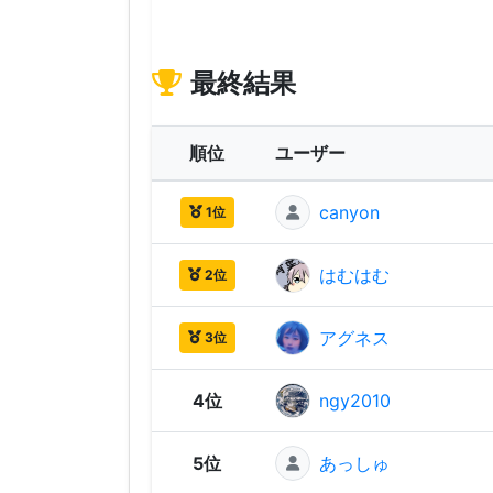
最終結果
順位
ユーザー
canyon
1位
はむはむ
2位
アグネス
3位
4位
ngy2010
5位
あっしゅ