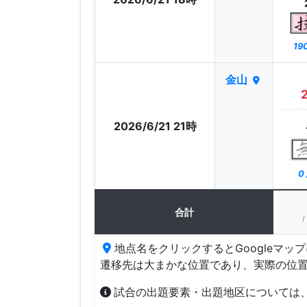
19
金山
2026/6/21 21時
0
合計
/
地点名をクリックするとGoogleマッ
遷移先は大まかな位置であり、実際の位
試合の出題要素・出題地区については