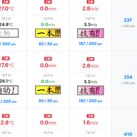
正解
正解
正解
27.0
0.0
2.8
℃
mm
m/s
TKTYI
TKTYI
TKTYI
237
24.8
0.0
3.3
℃
mm
m/s
/ 450 pts
187 / 200
 / 200
50 / 50
pts
pts
pts
正解
正解
正解
27.6
0.0
℃
2.8
mm
m/s
TKTYI
TKTYI
TKTYI
254
26.1
0.0
℃
3.2
mm
m/s
/ 450 pts
192 / 200
50 / 50
 / 200
pts
pts
pts
正解
正解
正解
22.8
0.0
1.6
℃
mm
m/s
TKTYI
TKTYI
TKTYI
410