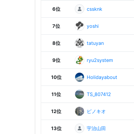
6位
cssknk
7位
yoshi
8位
tatuyan
9位
ryu2system
10位
Holidayabout
11位
TS_807412
12位
ピノキオ
13位
宇治山田