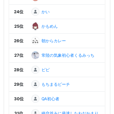
24位
かい
1,58
25位
かもめん
1,54
26位
朝からカレー
1,53
27位
常陸の気象初心者くるみっち
1,53
28位
ピピ
1,53
29位
もちまるピーチ
1,52
30位
QA初心者
1,52
31位
絶交並みに発達したわだかまり
1,50