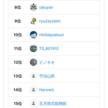
8位
tatuyan
1,85
9位
ryu2system
1,84
10位
Holidayabout
1,83
11位
TS_807412
1,80
12位
ピノキオ
1,79
13位
宇治山田
1,70
14位
Herowtr
1,65
15位
五月雨式指揮師
1,64