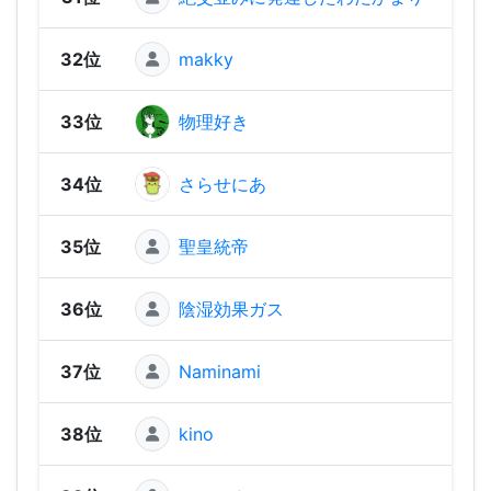
32位
makky
1,47
33位
物理好き
1,43
34位
さらせにあ
1,43
35位
聖皇統帝
1,41
36位
陰湿効果ガス
1,40
37位
Naminami
1,38
38位
kino
1,35