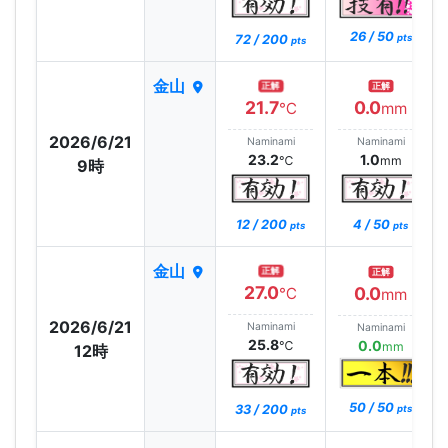
26 / 50
72 / 200
pts
pts
金山
正解
正解
21.7
0.0
℃
mm
2026/6/21
Naminami
Naminami
23.2
1.0
℃
mm
9時
12 / 200
4 / 50
pts
pts
金山
正解
正解
27.0
0.0
℃
mm
2026/6/21
Naminami
Naminami
25.8
0.0
℃
mm
12時
50 / 50
33 / 200
pts
pts