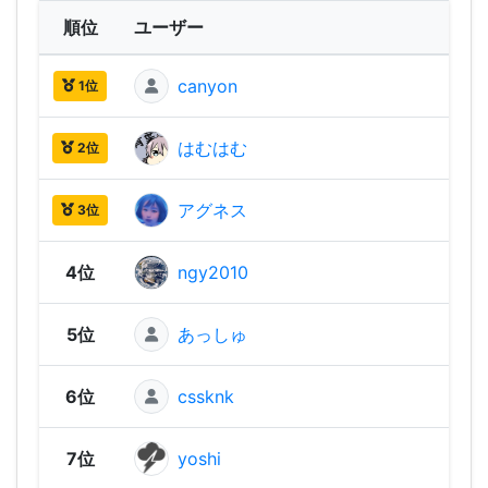
順位
ユーザー
canyon
2,18
1位
はむはむ
2,09
2位
アグネス
2,02
3位
4位
ngy2010
1,97
5位
あっしゅ
1,91
6位
cssknk
1,86
7位
yoshi
1,86