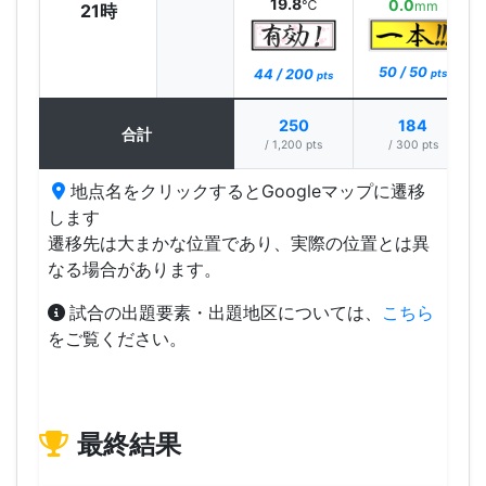
19.8
0.0
℃
mm
21時
50 / 50
44 / 200
pts
pts
250
184
合計
/ 1,200 pts
/ 300 pts
地点名をクリックするとGoogleマップに遷移
します
遷移先は大まかな位置であり、実際の位置とは異
なる場合があります。
試合の出題要素・出題地区については、
こちら
をご覧ください。
最終結果