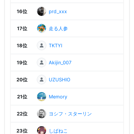
16位
prd_xxx
1,63
17位
走る人参
1,63
18位
TKTYI
1,62
19位
Akijin_007
1,62
20位
UZUSHIO
1,6
21位
Memory
1,60
22位
ヨシフ・スターリン
1,58
23位
しばねこ
1,58