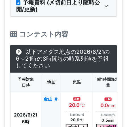
予報資料 (〆切前日より随時公
開/更新)
コンテスト内容
以下アメダス地点の2026/6/21の
6～21時の3時間毎の時系列値を予報
してください
予報対象
前1時間降水
地点
気温
日時
量
金山
正解
正解
20.0
0.0
℃
mm
2026/6/21
Naminami
Naminami
20.9
0.5
℃
mm
6時