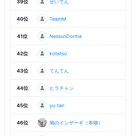
39位
せいてん
1,31
40位
TeamM
1,29
41位
NessunDorma
1,28
42位
kotetsu
1,20
43位
てんてん
1,19
44位
ヒラチャン
1,1
45位
yu-tan
1,1
46位
鳩のインザーギ（本物）
1,13