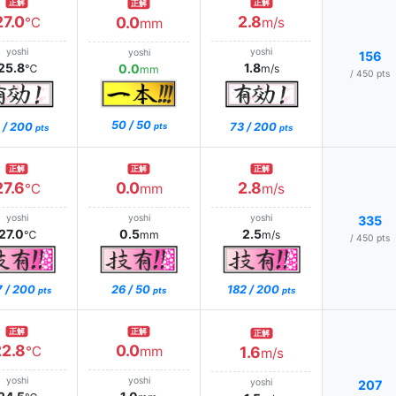
正解
正解
正解
27.0
2.8
0.0
℃
m/s
mm
yoshi
yoshi
yoshi
156
25.8
1.8
0.0
℃
m/s
mm
/ 450 pts
50 / 50
 / 200
73 / 200
pts
pts
pts
正解
正解
正解
27.6
0.0
2.8
℃
mm
m/s
yoshi
yoshi
yoshi
335
27.0
0.5
2.5
℃
mm
m/s
/ 450 pts
7 / 200
26 / 50
182 / 200
pts
pts
pts
正解
正解
正解
22.8
0.0
℃
mm
1.6
m/s
yoshi
yoshi
yoshi
207