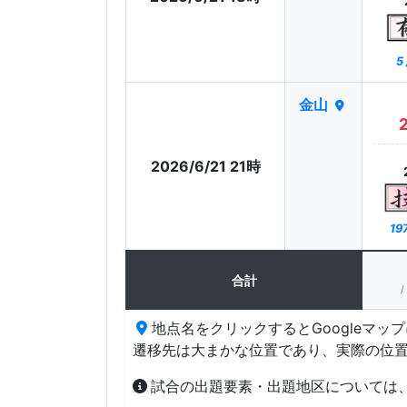
5
金山
2026/6/21 21時
19
合計
/
地点名をクリックするとGoogleマッ
遷移先は大まかな位置であり、実際の位
試合の出題要素・出題地区については