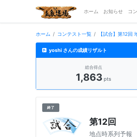
ホーム
お知らせ
コ
ホーム
コンテスト一覧
【試合】第12回
yoshi さんの成績リザルト
総合得点
1,863
pts
終了
第12回
地点時系列予報