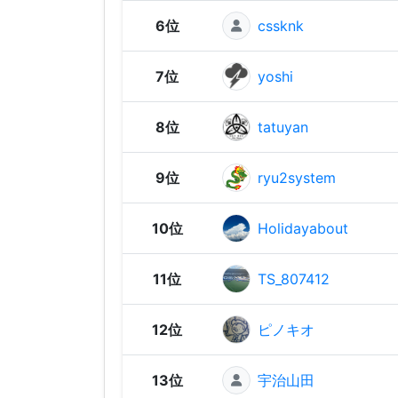
6位
cssknk
7位
yoshi
8位
tatuyan
9位
ryu2system
10位
Holidayabout
11位
TS_807412
12位
ピノキオ
13位
宇治山田