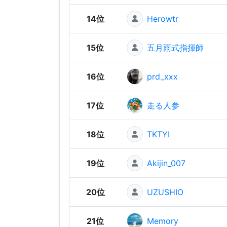
14位
Herowtr
15位
五月雨式指揮師
16位
prd_xxx
17位
走る人参
18位
TKTYI
19位
Akijin_007
20位
UZUSHIO
21位
Memory