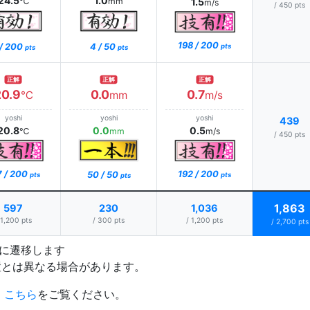
24.5
1.0
℃
mm
1.5
m/s
/ 450 pts
198 / 200
 / 200
4 / 50
pts
pts
pts
正解
正解
正解
20.9
0.0
0.7
℃
mm
m/s
yoshi
yoshi
yoshi
439
20.8
0.0
0.5
℃
mm
m/s
/ 450 pts
7 / 200
192 / 200
50 / 50
pts
pts
pts
1,863
597
230
1,036
 1,200 pts
/ 300 pts
/ 1,200 pts
/ 2,700 pts
プに遷移します
置とは異なる場合があります。
、
こちら
をご覧ください。