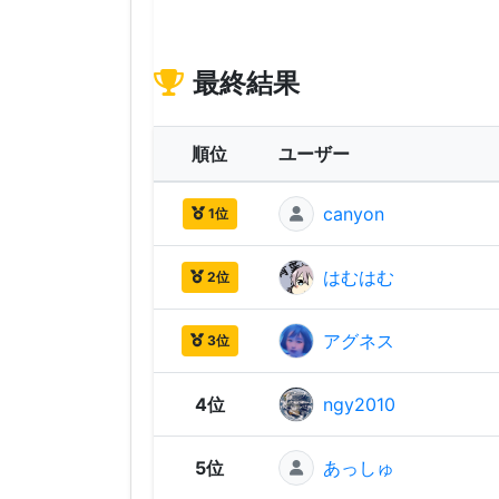
最終結果
順位
ユーザー
canyon
1位
はむはむ
2位
アグネス
3位
4位
ngy2010
5位
あっしゅ