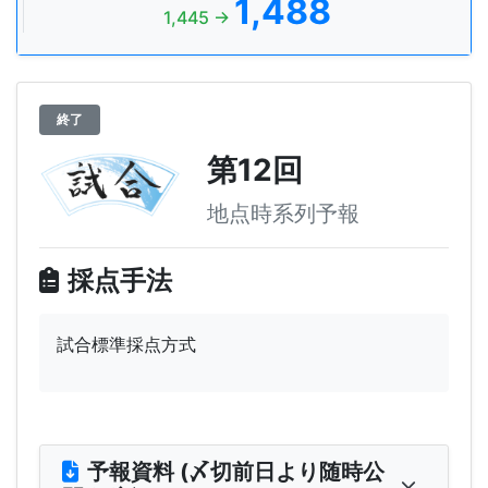
1,488
1,445 →
終了
第12回
地点時系列予報
採点手法
試合標準採点方式
予報資料 (〆切前日より随時公