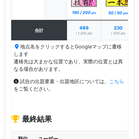
190 / 200
50 / 50
pts
pts
489
230
合計
/ 1,200 pts
/ 300 pts
地点名をクリックするとGoogleマップに遷移
します
遷移先は大まかな位置であり、実際の位置とは異
なる場合があります。
試合の出題要素・出題地区については、
こちら
をご覧ください。
最終結果
順位
ユーザー