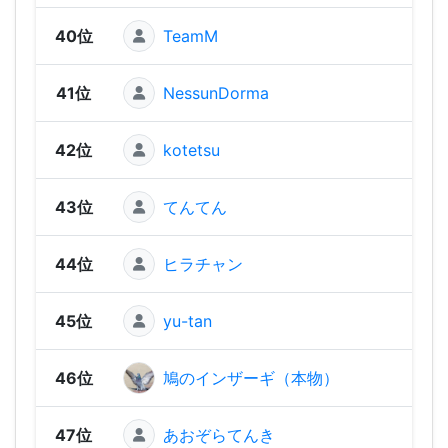
40位
TeamM
1,29
41位
NessunDorma
1,28
42位
kotetsu
1,20
43位
てんてん
1,19
44位
ヒラチャン
1,1
45位
yu-tan
1,1
46位
鳩のインザーギ（本物）
1,13
47位
あおぞらてんき
98