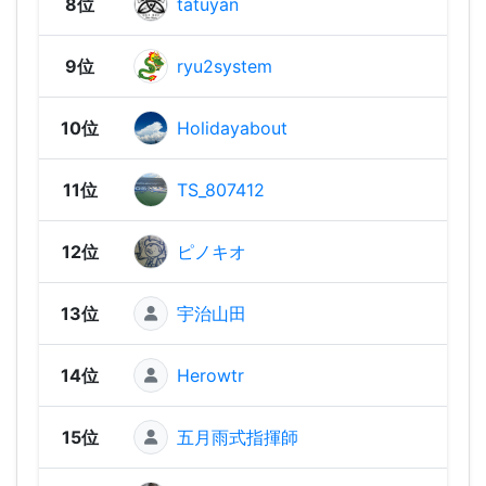
8位
tatuyan
1,85
9位
ryu2system
1,84
10位
Holidayabout
1,83
11位
TS_807412
1,80
12位
ピノキオ
1,79
13位
宇治山田
1,70
14位
Herowtr
1,65
15位
五月雨式指揮師
1,64