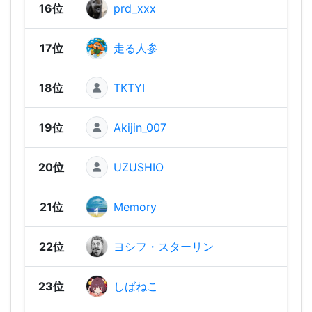
16位
prd_xxx
1,63
17位
走る人参
1,63
18位
TKTYI
1,62
19位
Akijin_007
1,62
20位
UZUSHIO
1,6
21位
Memory
1,60
22位
ヨシフ・スターリン
1,58
23位
しばねこ
1,58