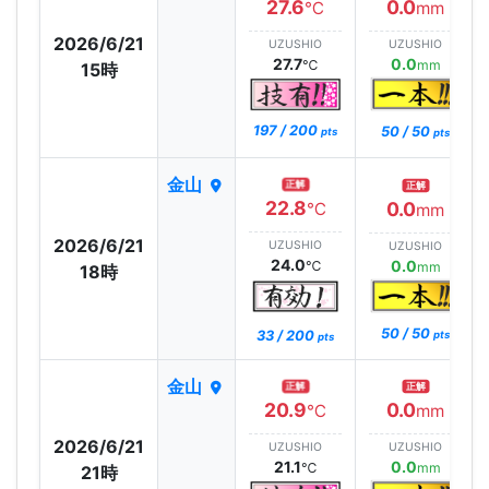
27.6
0.0
℃
mm
2026/6/21
UZUSHIO
UZUSHIO
27.7
0.0
℃
mm
15時
197 / 200
50 / 50
pts
pts
金山
正解
正解
22.8
0.0
℃
mm
2026/6/21
UZUSHIO
UZUSHIO
24.0
0.0
℃
mm
18時
50 / 50
33 / 200
pts
pts
金山
正解
正解
20.9
0.0
℃
mm
2026/6/21
UZUSHIO
UZUSHIO
21.1
0.0
℃
mm
21時