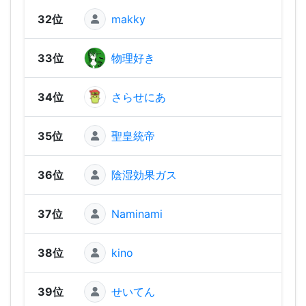
32位
makky
1,47
33位
物理好き
1,43
34位
さらせにあ
1,43
35位
聖皇統帝
1,41
36位
陰湿効果ガス
1,40
37位
Naminami
1,38
38位
kino
1,35
39位
せいてん
1,31