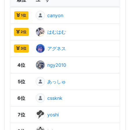
canyon
2,18
1位
はむはむ
2,09
2位
アグネス
2,02
3位
4位
ngy2010
1,97
5位
あっしゅ
1,91
6位
cssknk
1,86
7位
yoshi
1,86