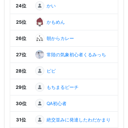
24位
かい
1,58
25位
かもめん
1,54
26位
朝からカレー
1,53
27位
常陸の気象初心者くるみっち
1,53
28位
ピピ
1,53
29位
もちまるピーチ
1,52
30位
QA初心者
1,52
31位
絶交並みに発達したわだかまり
1,50