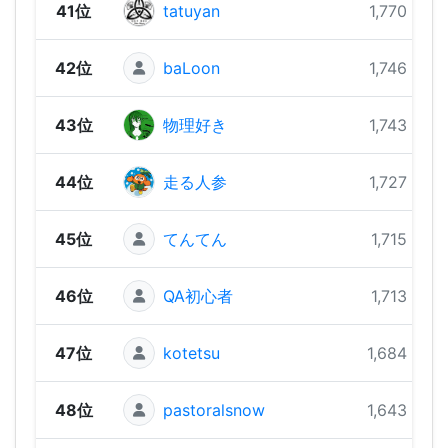
41位
tatuyan
1,770 pts
42位
baLoon
1,746 pts
43位
物理好き
1,743 pts
44位
走る人参
1,727 pts
45位
てんてん
1,715 pts
46位
QA初心者
1,713 pts
47位
kotetsu
1,684 pts
48位
pastoralsnow
1,643 pts