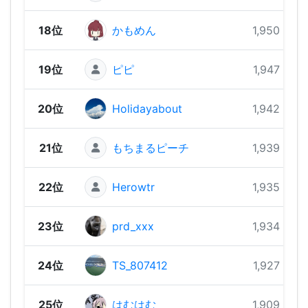
18位
かもめん
1,950 pts
19位
ピピ
1,947 pts
20位
Holidayabout
1,942 pts
21位
もちまるピーチ
1,939 pts
22位
Herowtr
1,935 pts
23位
prd_xxx
1,934 pts
24位
TS_807412
1,927 pts
25位
はむはむ
1,909 pts