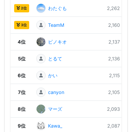
わたぐも
2,262 pts
2位
TeamM
2,160 pts
3位
4位
ピノキオ
2,137 pts
5位
とるて
2,136 pts
6位
かい
2,115 pts
7位
canyon
2,105 pts
8位
マーズ
2,093 pts
9位
Kawa_
2,087 pts