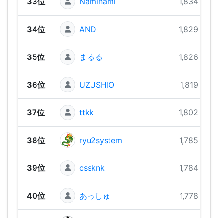
33位
Naminami
1,834 pts
34位
AND
1,829 pts
35位
まるる
1,826 pts
36位
UZUSHIO
1,819 pts
37位
ttkk
1,802 pts
38位
ryu2system
1,785 pts
39位
cssknk
1,784 pts
40位
あっしゅ
1,778 pts