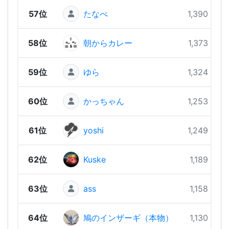
57位
たなべ
1,390 pts
58位
朝からカレー
1,373 pts
59位
ゆら
1,324 pts
60位
かっちゃん
1,253 pts
61位
yoshi
1,249 pts
62位
Kuske
1,189 pts
63位
ass
1,158 pts
64位
鳩のインザーギ（本物）
1,130 pts