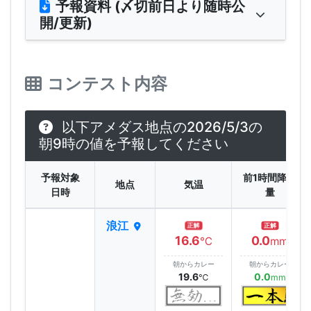
予報資料 (〆切前日より随時公
開/更新)
コンテスト内容
以下アメダス地点の2026/5/3の
朝9時の値を予報してください
予報対象
前1時間降水
地点
気温
日時
量
浪江
正解
正解
16.6
0.0
℃
mm
朝からカレー
朝からカレー
19.6
0.0
℃
mm