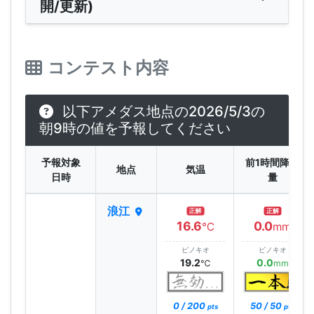
開/更新)
コンテスト内容
以下アメダス地点の2026/5/3の
朝9時の値を予報してください
予報対象
前1時間降水
地点
気温
日時
量
浪江
正解
正解
16.6
0.0
℃
mm
ピノキオ
ピノキオ
19.2
0.0
℃
mm
0 / 200
50 / 50
pts
pts