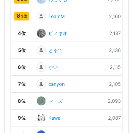
TeamM
2,160 pts
3位
4位
ピノキオ
2,137 pts
5位
とるて
2,136 pts
6位
かい
2,115 pts
7位
canyon
2,105 pts
8位
マーズ
2,093 pts
9位
Kawa_
2,087 pts