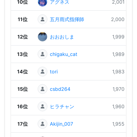
10位
アグネス
2,001 pts
11位
五月雨式指揮師
2,000 pts
12位
おおおしま
1,999 pts
13位
chigaku_cat
1,989 pts
14位
tori
1,983 pts
15位
csbd264
1,970 pts
16位
ヒラチャン
1,960 pts
17位
Akijin_007
1,955 pts