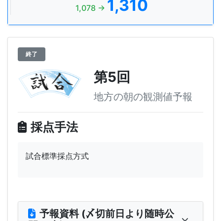
1,310
1,078 →
終了
第5回
地方の朝の観測値予報
採点手法
試合標準採点方式
予報資料 (〆切前日より随時公