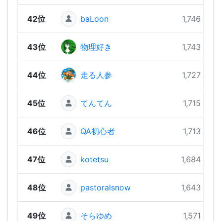
42位
baLoon
1,746 pts
43位
物理好き
1,743 pts
44位
走る人参
1,727 pts
45位
てんてん
1,715 pts
46位
QA初心者
1,713 pts
47位
kotetsu
1,684 pts
48位
pastoralsnow
1,643 pts
49位
そらゆめ
1,571 pts