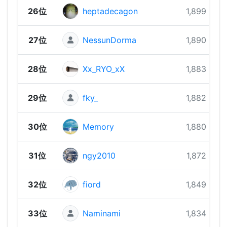
26位
heptadecagon
1,899 pts
27位
NessunDorma
1,890 pts
28位
Xx_RYO_xX
1,883 pts
29位
fky_
1,882 pts
30位
Memory
1,880 pts
31位
ngy2010
1,872 pts
32位
fiord
1,849 pts
33位
Naminami
1,834 pts