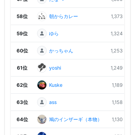
58位
朝からカレー
1,373 pts
59位
ゆら
1,324 pts
60位
かっちゃん
1,253 pts
61位
yoshi
1,249 pts
62位
Kuske
1,189 pts
63位
ass
1,158 pts
64位
鳩のインザーギ（本物）
1,130 pts