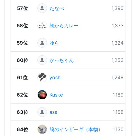
57位
たなべ
1,390 pts
58位
朝からカレー
1,373 pts
59位
ゆら
1,324 pts
60位
かっちゃん
1,253 pts
61位
yoshi
1,249 pts
62位
Kuske
1,189 pts
63位
ass
1,158 pts
64位
鳩のインザーギ（本物）
1,130 pts