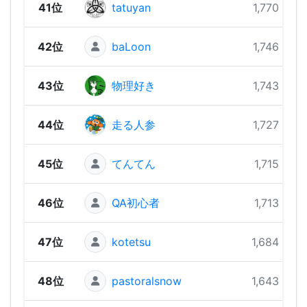
41位
tatuyan
1,770 pts
42位
baLoon
1,746 pts
43位
物理好き
1,743 pts
44位
走る人参
1,727 pts
45位
てんてん
1,715 pts
46位
QA初心者
1,713 pts
47位
kotetsu
1,684 pts
48位
pastoralsnow
1,643 pts