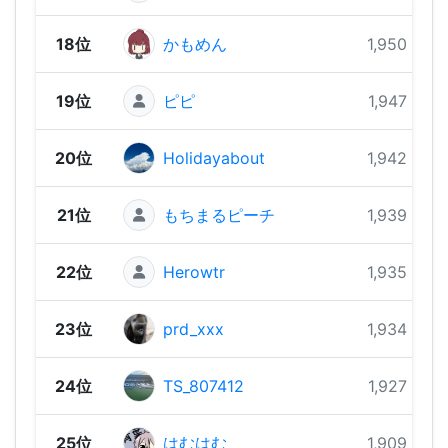
18位
かもめん
1,950 pts
19位
ピピ
1,947 pts
20位
Holidayabout
1,942 pts
21位
もちまるピーチ
1,939 pts
22位
Herowtr
1,935 pts
23位
prd_xxx
1,934 pts
24位
TS_807412
1,927 pts
25位
はむはむ
1,909 pts