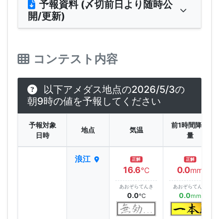
予報資料 (〆切前日より随時公
開/更新)
コンテスト内容
以下アメダス地点の2026/5/3の
朝9時の値を予報してください
予報対象
前1時間降水
地点
気温
日時
量
浪江
正解
正解
16.6
0.0
℃
mm
あおぞらてんき
あおぞらてんき
0.0
0.0
℃
mm