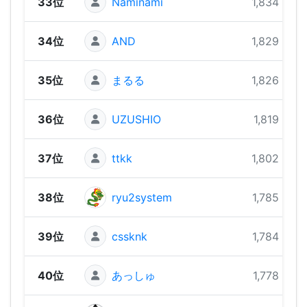
33位
Naminami
1,834 pts
34位
AND
1,829 pts
35位
まるる
1,826 pts
36位
UZUSHIO
1,819 pts
37位
ttkk
1,802 pts
38位
ryu2system
1,785 pts
39位
cssknk
1,784 pts
40位
あっしゅ
1,778 pts