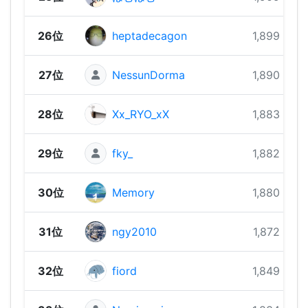
26位
heptadecagon
1,899 pts
27位
NessunDorma
1,890 pts
28位
Xx_RYO_xX
1,883 pts
29位
fky_
1,882 pts
30位
Memory
1,880 pts
31位
ngy2010
1,872 pts
32位
fiord
1,849 pts