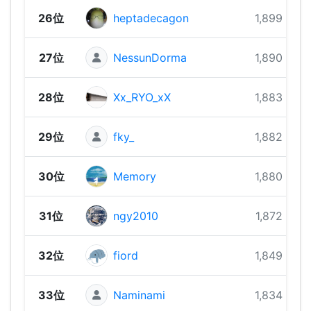
26位
heptadecagon
1,899 pts
27位
NessunDorma
1,890 pts
28位
Xx_RYO_xX
1,883 pts
29位
fky_
1,882 pts
30位
Memory
1,880 pts
31位
ngy2010
1,872 pts
32位
fiord
1,849 pts
33位
Naminami
1,834 pts