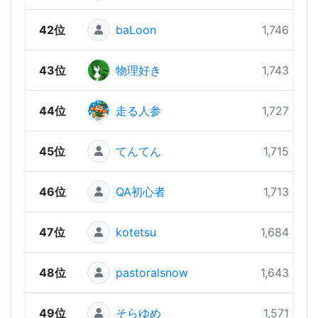
42位
baLoon
1,746 pts
43位
物理好き
1,743 pts
44位
走る人参
1,727 pts
45位
てんてん
1,715 pts
46位
QA初心者
1,713 pts
47位
kotetsu
1,684 pts
48位
pastoralsnow
1,643 pts
49位
そらゆめ
1,571 pts