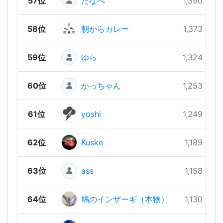
57位
たなべ
1,390 pts
58位
朝からカレー
1,373 pts
59位
ゆら
1,324 pts
60位
かっちゃん
1,253 pts
61位
yoshi
1,249 pts
62位
Kuske
1,189 pts
63位
ass
1,158 pts
64位
鳩のインザーギ（本物）
1,130 pts