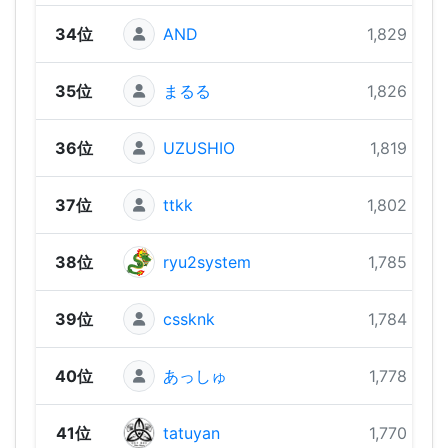
34位
AND
1,829 pts
35位
まるる
1,826 pts
36位
UZUSHIO
1,819 pts
37位
ttkk
1,802 pts
38位
ryu2system
1,785 pts
39位
cssknk
1,784 pts
40位
あっしゅ
1,778 pts
41位
tatuyan
1,770 pts