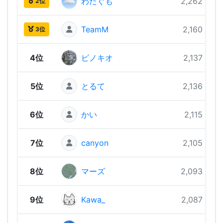
わたぐも
2,262 pts
2位
TeamM
2,160 pts
3位
4位
ピノキオ
2,137 pts
5位
とるて
2,136 pts
6位
かい
2,115 pts
7位
canyon
2,105 pts
8位
マーズ
2,093 pts
9位
Kawa_
2,087 pts