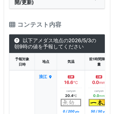
開/更新)
コンテスト内容
以下アメダス地点の2026/5/3の
朝9時の値を予報してください
予報対象
前1時間降水
地点
気温
日時
量
浪江
正解
正解
16.6
0.0
℃
mm
canyon
canyon
20.4
0.0
℃
mm
0 / 200
50 / 50
pts
pts