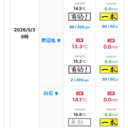
canyon
canyon
14.5
0.0
℃
mm
50 / 50
89 / 200
pts
pts
2026/5/3
9時
野辺地
正解
正解
13.3
0.0
℃
mm
canyon
canyon
15.2
0.0
℃
mm
50 / 50
2 / 200
pts
pts
白石
正解
正解
14.1
0.0
℃
mm
canyon
canyon
16.6
0.0
℃
mm