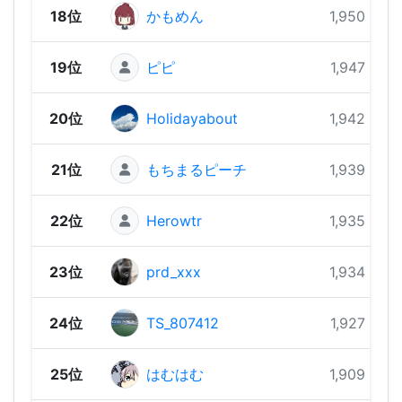
18位
かもめん
1,950 pts
19位
ピピ
1,947 pts
20位
Holidayabout
1,942 pts
21位
もちまるピーチ
1,939 pts
22位
Herowtr
1,935 pts
23位
prd_xxx
1,934 pts
24位
TS_807412
1,927 pts
25位
はむはむ
1,909 pts