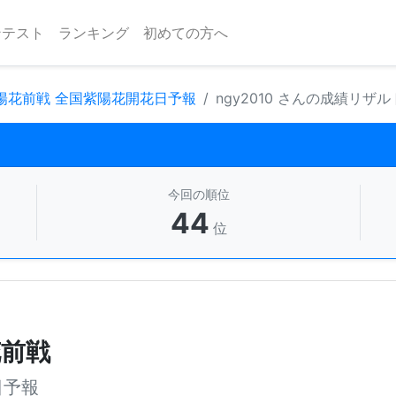
ンテスト
ランキング
初めての方へ
紫陽花前戦 全国紫陽花開花日予報
ngy2010 さんの成績リザル
今回の順位
44
位
花前戦
日予報