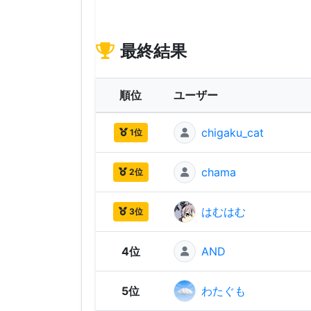
最終結果
順位
ユーザー
chigaku_cat
1位
chama
2位
はむはむ
3位
4位
AND
5位
わたぐも