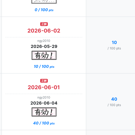
0 / 100
pts
正解
2026-06-02
ngy2010
10
2026-05-29
/ 100 pts
10 / 100
pts
正解
2026-06-01
ngy2010
40
2026-06-04
/ 100 pts
40 / 100
pts