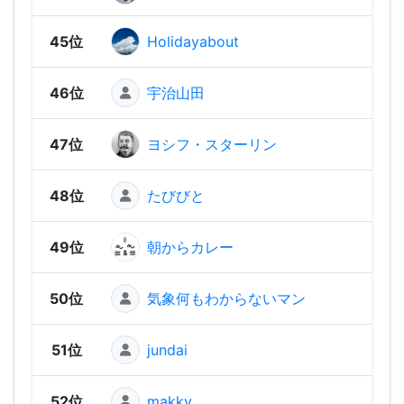
45位
Holidayabout
230 
46位
宇治山田
230 
47位
ヨシフ・スターリン
230 
48位
たびびと
220 
49位
朝からカレー
220 
50位
気象何もわからないマン
220 
51位
jundai
190 
52位
makky
190 