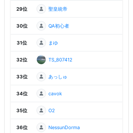
29位
聖皇統帝
310 
30位
QA初心者
300 
31位
まゆ
290 
32位
TS_807412
290 
33位
あっしゅ
290 
34位
cavok
280 
35位
O2
280 
36位
NessunDorma
270 