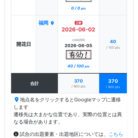
0 / 0
pts
福岡
正解
2026-06-02
csbd264
40
開花日
2026-06-05
/ 100 pts
40 / 100
pts
370
370
合計
/ 900 pts
/ 900 pts
地点名をクリックするとGoogleマップに遷移
します
遷移先は大まかな位置であり、実際の位置とは異
なる場合があります。
試合の出題要素・出題地区については、
こちら