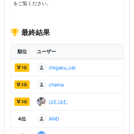
をご覧ください。
最終結果
順位
ユーザー
ス
chigaku_cat
550 
1位
chama
530 
2位
はむはむ
500 
3位
4位
AND
480 