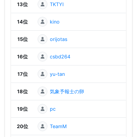
13位
TKTYI
380 
14位
kino
370 
15位
orijotas
370 
16位
csbd264
370 
17位
yu-tan
370 
18位
気象予報士の卵
360 
19位
pc
360 
20位
TeamM
350 