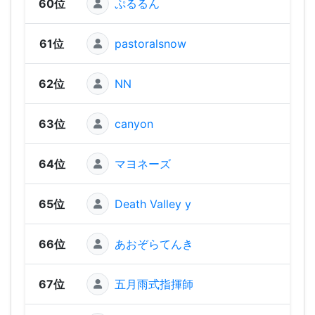
60位
ぷるるん
110 
61位
pastoralsnow
110 
62位
NN
110 
63位
canyon
110 
64位
マヨネーズ
90 
65位
Death Valley y
80 
66位
あおぞらてんき
70 
67位
五月雨式指揮師
60 