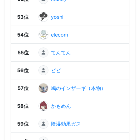
53位
yoshi
180 
54位
elecom
180 
55位
てんてん
170 
56位
ピピ
150 
57位
鳩のインザーギ（本物）
140 
58位
かもめん
120 
59位
陰湿効果ガス
120 