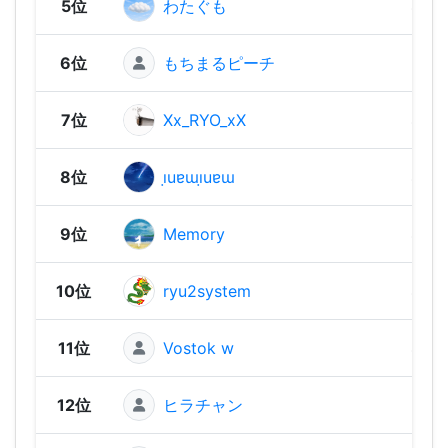
5位
わたぐも
480 
6位
もちまるピーチ
470 
7位
Xx_RYO_xX
460 
8位
ı̣uɐɯı̣uɐɯ
460 
9位
Memory
430 
10位
ryu2system
430 
11位
Vostok w
400 
12位
ヒラチャン
380 