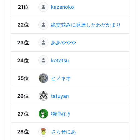
21位
kazenoko
350 
22位
絶交並みに発達したわだかまり
340 
23位
ああややや
330 
24位
kotetsu
320 
25位
ピノキオ
320 
26位
tatuyan
320 
27位
物理好き
320 
28位
さらせにあ
310 