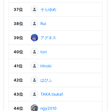
37位
そらゆめ
270 
38位
Rui
270 
39位
アグネス
270 
40位
tori
260 
41位
Hiroki
260 
42位
はひふ
260 
43位
TAKA.tsuka1
250 
44位
ngy2010
240 