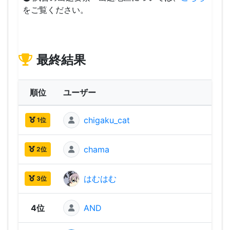
をご覧ください。
最終結果
順位
ユーザー
ス
chigaku_cat
550 
1位
chama
530 
2位
はむはむ
500 
3位
4位
AND
480 