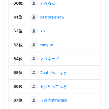
60位
ぷるるん
110 
61位
pastoralsnow
110 
62位
NN
110 
63位
canyon
110 
64位
マヨネーズ
90 
65位
Death Valley y
80 
66位
あおぞらてんき
70 
67位
五月雨式指揮師
60 