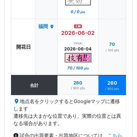
0 / 0
pts
福岡
正解
2026-06-02
Hiroki
70
開花日
2026-06-04
/ 100 pts
70 / 100
pts
260
260
合計
/ 900 pts
/ 900 pts
地点名をクリックするとGoogleマップに遷移
します
遷移先は大まかな位置であり、実際の位置とは異
なる場合があります。
試合の出題要素・出題地区については、
こちら