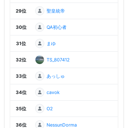
29位
聖皇統帝
310 
30位
QA初心者
300 
31位
まゆ
290 
32位
TS_807412
290 
33位
あっしゅ
290 
34位
cavok
280 
35位
O2
280 
36位
NessunDorma
270 