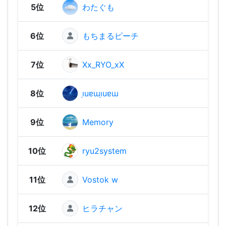
5位
わたぐも
480 
6位
もちまるピーチ
470 
7位
Xx_RYO_xX
460 
8位
ı̣uɐɯı̣uɐɯ
460 
9位
Memory
430 
10位
ryu2system
430 
11位
Vostok w
400 
12位
ヒラチャン
380 