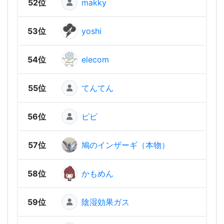
52位
makky
190 
53位
yoshi
180 
54位
elecom
180 
55位
てんてん
170 
56位
ピピ
150 
57位
鳩のインザーギ（本物）
140 
58位
かもめん
120 
59位
陰湿効果ガス
120 