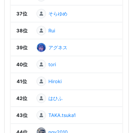
37位
そらゆめ
270 
38位
Rui
270 
39位
アグネス
270 
40位
tori
260 
41位
Hiroki
260 
42位
はひふ
260 
43位
TAKA.tsuka1
250 
44位
ngy2010
240 