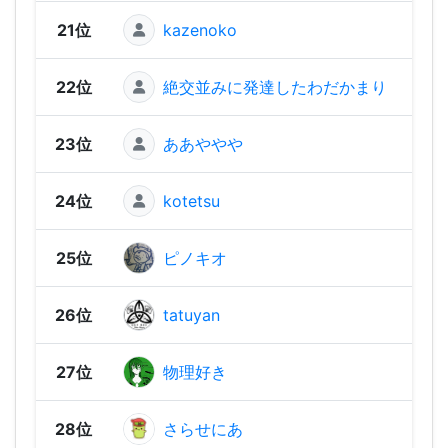
21位
kazenoko
350 
22位
絶交並みに発達したわだかまり
340 
23位
ああややや
330 
24位
kotetsu
320 
25位
ピノキオ
320 
26位
tatuyan
320 
27位
物理好き
320 
28位
さらせにあ
310 