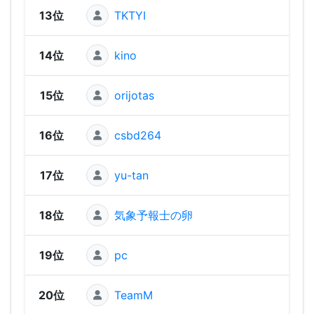
13位
TKTYI
380 
14位
kino
370 
15位
orijotas
370 
16位
csbd264
370 
17位
yu-tan
370 
18位
気象予報士の卵
360 
19位
pc
360 
20位
TeamM
350 