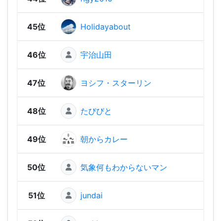
45位
Holidayabout
230 
46位
宇治山田
230 
47位
ヨシフ・スターリン
230 
48位
たびびと
220 
49位
朝からカレー
220 
50位
気象何もわからないマン
220 
51位
jundai
190 