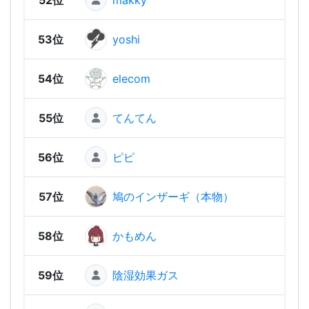
53位
yoshi
180 
54位
elecom
180 
55位
てんてん
170 
56位
ピピ
150 
57位
鳩のインザーギ（本物）
140 
58位
かもめん
120 
59位
陰湿効果ガス
120 