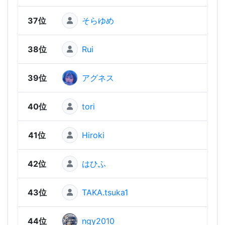
37位
そらゆめ
270 
38位
Rui
270 
39位
アグネス
270 
40位
tori
260 
41位
Hiroki
260 
42位
はひふ
260 
43位
TAKA.tsuka1
250 
44位
ngy2010
240 