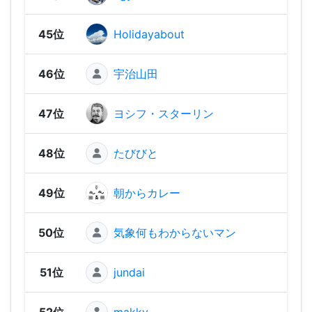
45位
Holidayabout
230 
46位
宇治山田
230 
47位
ヨシフ・スターリン
230 
48位
たびびと
220 
49位
朝からカレー
220 
50位
気象何もわからないマン
220 
51位
jundai
190 
52位
makky
190 