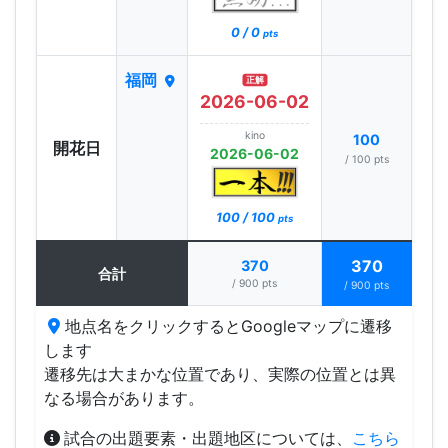
0 / 0
pts
福岡
正解
2026-06-02
kino
100
開花日
2026-06-02
/ 100 pts
100 / 100
pts
370
370
合計
/ 900 pts
/ 900 pts
地点名をクリックするとGoogleマップに遷移
します
遷移先は大まかな位置であり、実際の位置とは異
なる場合があります。
試合の出題要素・出題地区については、
こちら