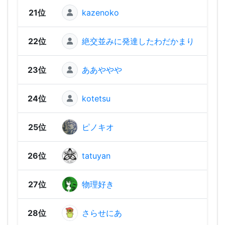
21位
kazenoko
350 
22位
絶交並みに発達したわだかまり
340 
23位
ああややや
330 
24位
kotetsu
320 
25位
ピノキオ
320 
26位
tatuyan
320 
27位
物理好き
320 
28位
さらせにあ
310 