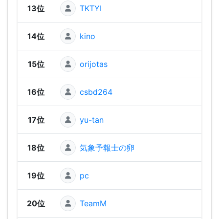
13位
TKTYI
380 
14位
kino
370 
15位
orijotas
370 
16位
csbd264
370 
17位
yu-tan
370 
18位
気象予報士の卵
360 
19位
pc
360 
20位
TeamM
350 