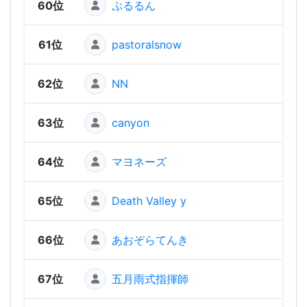
60位
ぷるるん
110 
61位
pastoralsnow
110 
62位
NN
110 
63位
canyon
110 
64位
マヨネーズ
90 
65位
Death Valley y
80 
66位
あおぞらてんき
70 
67位
五月雨式指揮師
60 