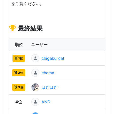
をご覧ください。
最終結果
順位
ユーザー
ス
chigaku_cat
550 
1位
chama
530 
2位
はむはむ
500 
3位
4位
AND
480 