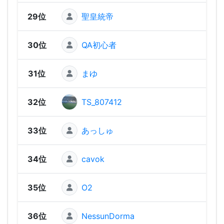
29位
聖皇統帝
310 
30位
QA初心者
300 
31位
まゆ
290 
32位
TS_807412
290 
33位
あっしゅ
290 
34位
cavok
280 
35位
O2
280 
36位
NessunDorma
270 