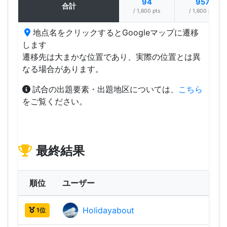
94
957
合計
/ 1,600 pts
/ 1,600 pts
地点名をクリックするとGoogleマップに遷移
します
遷移先は大まかな位置であり、実際の位置とは異
なる場合があります。
試合の出題要素・出題地区については、
こちら
をご覧ください。
最終結果
順位
ユーザー
Holidayabout
2,14
1位