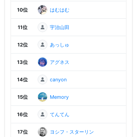
10位
はむはむ
1,76
11位
宇治山田
1,73
12位
あっしゅ
1,72
13位
アグネス
1,71
14位
canyon
1,67
15位
Memory
1,64
16位
てんてん
1,60
17位
ヨシフ・スターリン
1,55