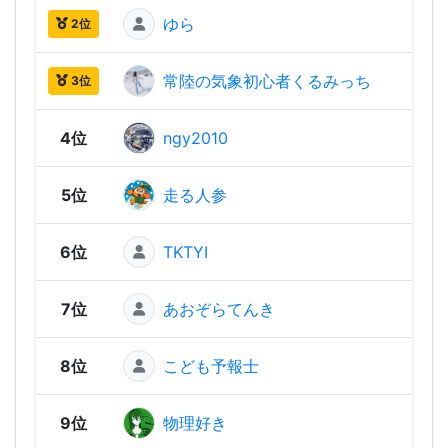
ゆら
2,07
2位
常陸の気象初心者くるみっち
2,04
3位
4位
ngy2010
1,99
5位
走る人参
1,93
6位
TKTYI
1,89
7位
あおぞらてんき
1,80
8位
こども予報士
1,77
9位
物理好き
1,76