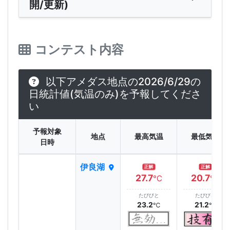
開/更新)
コンテスト内容
以下アメダス地点の2026/6/29の
日統計値(気温のみ)を予報してくださ
い
予報対象
地点
最高気温
最低気温
日時
伊良湖
正解
正解
27.7
20.7
℃
℃
たびびと
たびびと
23.2
21.2
℃
℃