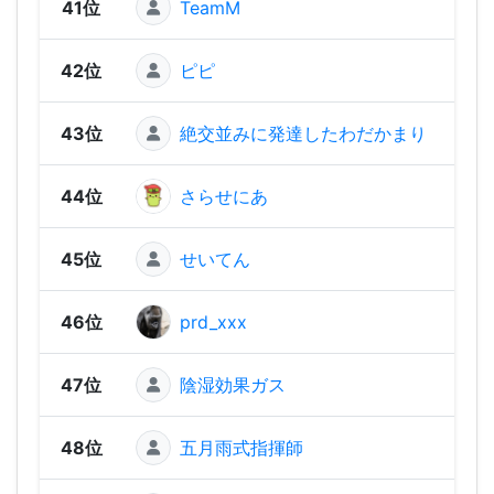
41位
TeamM
97
42位
ピピ
96
43位
絶交並みに発達したわだかまり
95
44位
さらせにあ
86
45位
せいてん
64
46位
prd_xxx
35
47位
陰湿効果ガス
27
48位
五月雨式指揮師
18