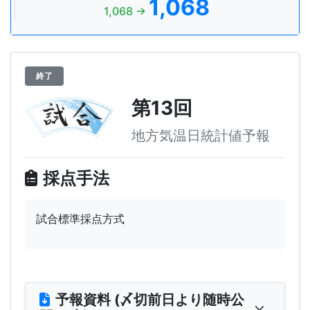
1,068
1,068 →
終了
第13回
地方気温日統計値予報
採点手法
試合標準採点方式
予報資料 (〆切前日より随時公