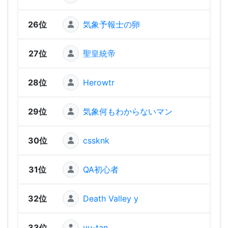
26位
気象予報士の卵
1,32
27位
聖皇統帝
1,31
28位
Herowtr
1,29
29位
気象何もわからないマン
1,26
30位
cssknk
1,22
31位
QA初心者
1,18
32位
Death Valley y
1,1
33位
yu-tan
1,16