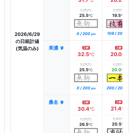
℃
℃
たびびと
たびびと
25.5
19.5
℃
℃
2026/6/29
108 / 200
0 / 200
pts
pts
の日統計値
美濃
(気温のみ)
正解
正解
32.5
20.0
℃
℃
たびびと
たびびと
25.5
20.0
℃
℃
0 / 200
200 / 200
pts
pts
桑名
正解
正解
21.4
30.4
℃
℃
たびびと
たびびと
20.5
26.5
℃
℃