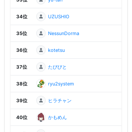
34位
UZUSHIO
1,15
35位
NessunDorma
1,07
36位
kotetsu
1,06
37位
たびびと
1,05
38位
ryu2system
1,03
39位
ヒラチャン
1,00
40位
かもめん
98