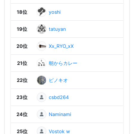
18位
yoshi
1,51
19位
tatuyan
1,49
20位
Xx_RYO_xX
1,39
21位
朝からカレー
1,39
22位
ピノキオ
1,38
23位
csbd264
1,35
24位
Naminami
1,34
25位
Vostok w
1,32