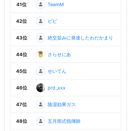
41位
TeamM
97
42位
ピピ
96
43位
絶交並みに発達したわだかまり
95
44位
さらせにあ
86
45位
せいてん
64
46位
prd_xxx
35
47位
陰湿効果ガス
27
48位
五月雨式指揮師
18