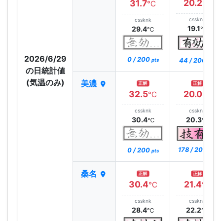
20.2
31.7
℃
℃
cssknk
cssknk
19.1
29.4
℃
℃
2026/6/29
0 / 200
44 / 200
pts
pts
の日統計値
(気温のみ)
美濃
正解
正解
32.5
20.0
℃
℃
cssknk
cssknk
30.4
20.3
℃
℃
178 / 200
0 / 200
pts
pts
桑名
正解
正解
30.4
21.4
℃
℃
cssknk
cssknk
28.4
22.2
℃
℃