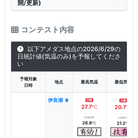
開/更新)
コンテスト内容
以下アメダス地点の2026/6/29の
日統計値(気温のみ)を予報してくださ
い
予報対象
地点
最高気温
最低気温
日時
伊良湖
正解
正解
27.7
20.7
℃
℃
cssknk
cssknk
26.8
21.2
℃
℃