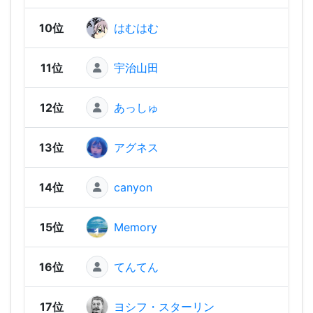
10位
はむはむ
1,76
11位
宇治山田
1,73
12位
あっしゅ
1,72
13位
アグネス
1,71
14位
canyon
1,67
15位
Memory
1,64
16位
てんてん
1,60
17位
ヨシフ・スターリン
1,55