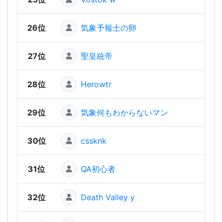
26位
気象予報士の卵
1,32
27位
聖皇統帝
1,31
28位
Herowtr
1,29
29位
気象何もわからないマン
1,26
30位
cssknk
1,22
31位
QA初心者
1,18
32位
Death Valley y
1,1