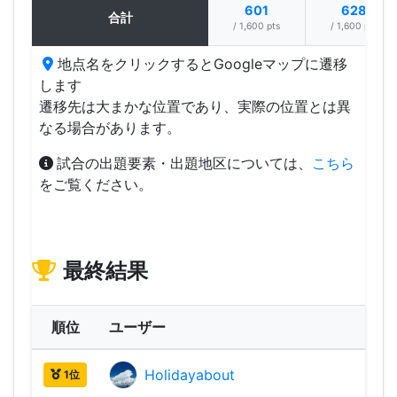
601
628
合計
/ 1,600 pts
/ 1,600 pts
地点名をクリックするとGoogleマップに遷移
します
遷移先は大まかな位置であり、実際の位置とは異
なる場合があります。
試合の出題要素・出題地区については、
こちら
をご覧ください。
最終結果
順位
ユーザー
Holidayabout
2,14
1位