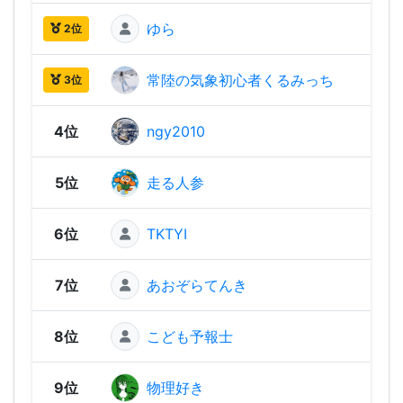
ゆら
2,07
2位
常陸の気象初心者くるみっち
2,04
3位
4位
ngy2010
1,99
5位
走る人参
1,93
6位
TKTYI
1,89
7位
あおぞらてんき
1,80
8位
こども予報士
1,77
9位
物理好き
1,76