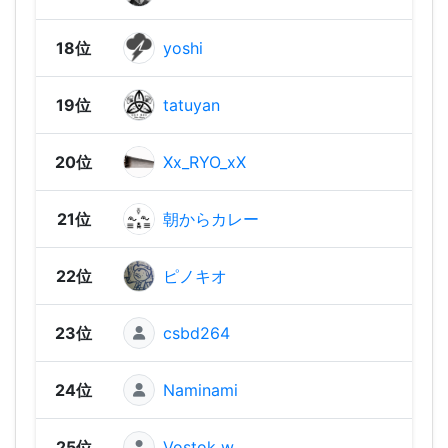
18位
yoshi
1,51
19位
tatuyan
1,49
20位
Xx_RYO_xX
1,39
21位
朝からカレー
1,39
22位
ピノキオ
1,38
23位
csbd264
1,35
24位
Naminami
1,34
25位
Vostok w
1,32