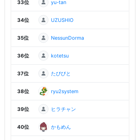
33位
yu-tan
1,16
34位
UZUSHIO
1,15
35位
NessunDorma
1,07
36位
kotetsu
1,06
37位
たびびと
1,05
38位
ryu2system
1,03
39位
ヒラチャン
1,00
40位
かもめん
98