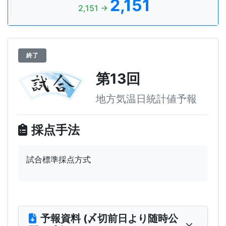
2,151
2,151 →
終了
第13回
地方気温日統計値予報
採点手法
試合標準採点方式
予報資料 (〆切前日より随時公