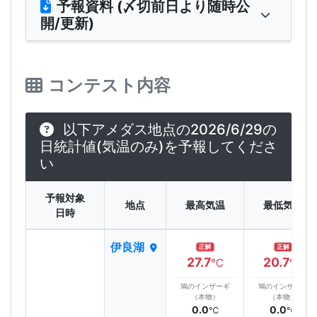
予報資料 (〆切前日より随時公
開/更新)
コンテスト内容
以下アメダス地点の2026/6/29の
日統計値(気温のみ)を予報してくださ
い
予報対象
地点
最高気温
最低気温
日時
伊良湖
正解
正解
27.7
20.7
℃
℃
鳩のインザーギ
鳩のインザーギ
（本物）
（本物）
0.0
0.0
℃
℃