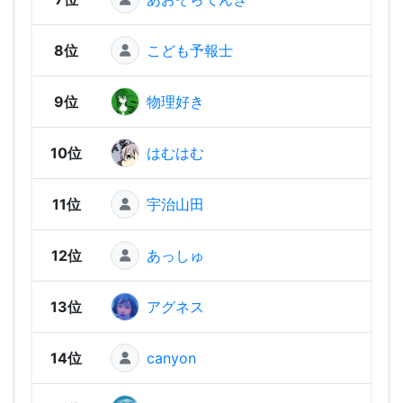
8位
こども予報士
1,77
9位
物理好き
1,76
10位
はむはむ
1,76
11位
宇治山田
1,73
12位
あっしゅ
1,72
13位
アグネス
1,71
14位
canyon
1,67