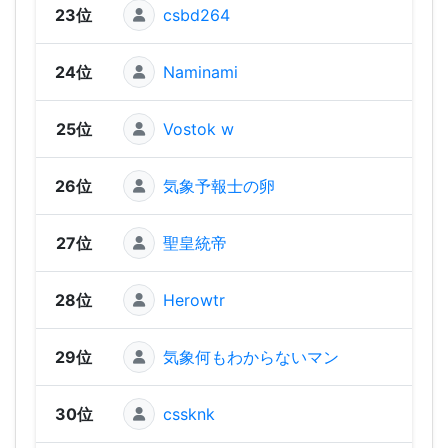
23位
csbd264
1,35
24位
Naminami
1,34
25位
Vostok w
1,32
26位
気象予報士の卵
1,32
27位
聖皇統帝
1,31
28位
Herowtr
1,29
29位
気象何もわからないマン
1,26
30位
cssknk
1,22