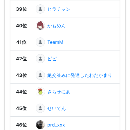
39位
ヒラチャン
1,00
40位
かもめん
98
41位
TeamM
97
42位
ピピ
96
43位
絶交並みに発達したわだかまり
95
44位
さらせにあ
86
45位
せいてん
64
46位
prd_xxx
35