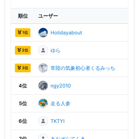
順位
ユーザー
Holidayabout
2,14
1位
ゆら
2,07
2位
常陸の気象初心者くるみっち
2,04
3位
4位
ngy2010
1,99
5位
走る人参
1,93
6位
TKTYI
1,89
7位
あおぞらてんき
1,80