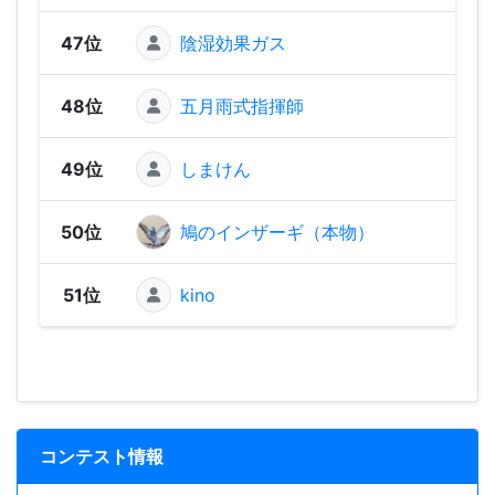
47位
陰湿効果ガス
27
48位
五月雨式指揮師
18
49位
しまけん
7
50位
鳩のインザーギ（本物）
51位
kino
コンテスト情報