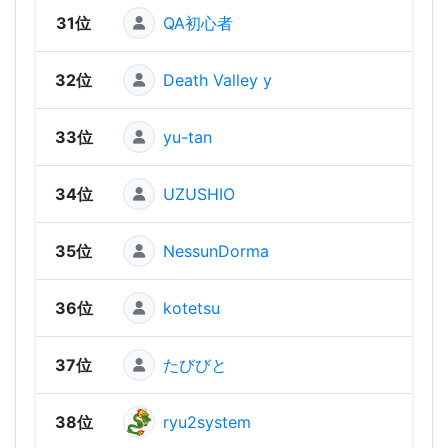
31位
QA初心者
1,18
32位
Death Valley y
1,1
33位
yu-tan
1,16
34位
UZUSHIO
1,15
35位
NessunDorma
1,07
36位
kotetsu
1,06
37位
たびびと
1,05
38位
ryu2system
1,03