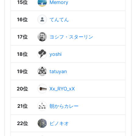
15位
Memory
1,64
16位
てんてん
1,60
17位
ヨシフ・スターリン
1,55
18位
yoshi
1,51
19位
tatuyan
1,49
20位
Xx_RYO_xX
1,39
21位
朝からカレー
1,39
22位
ピノキオ
1,38