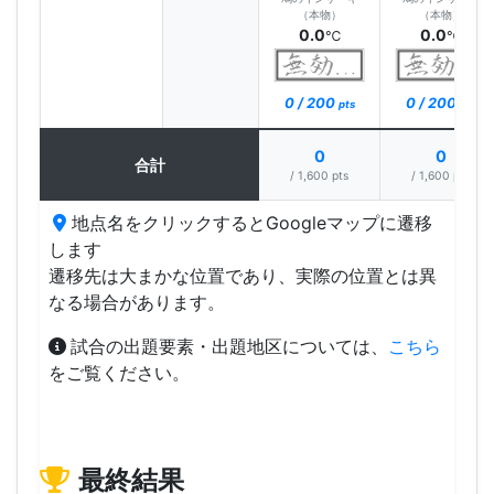
（本物）
（本物）
0.0
0.0
℃
℃
0 / 200
0 / 200
pts
pts
0
0
合計
/ 1,600 pts
/ 1,600 pts
地点名をクリックするとGoogleマップに遷移
します
遷移先は大まかな位置であり、実際の位置とは異
なる場合があります。
試合の出題要素・出題地区については、
こちら
をご覧ください。
最終結果