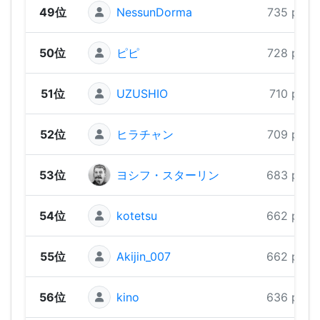
49位
NessunDorma
735 pts
50位
ピピ
728 pts
51位
UZUSHIO
710 pts
52位
ヒラチャン
709 pts
53位
ヨシフ・スターリン
683 pts
54位
kotetsu
662 pts
55位
Akijin_007
662 pts
56位
kino
636 pts