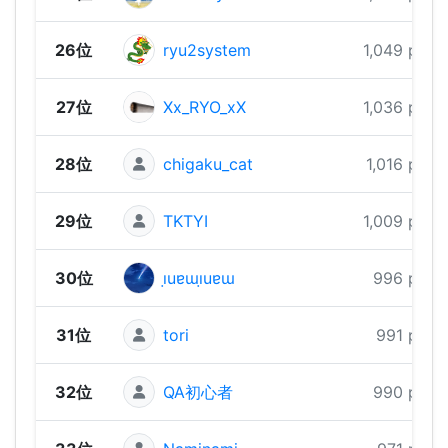
26位
ryu2system
1,049 pts
27位
Xx_RYO_xX
1,036 pts
28位
chigaku_cat
1,016 pts
29位
TKTYI
1,009 pts
30位
ı̣uɐɯı̣uɐɯ
996 pts
31位
tori
991 pts
32位
QA初心者
990 pts