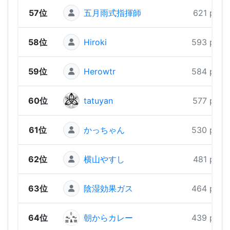
57位
五月雨式指揮師
621 pts
58位
Hiroki
593 pts
59位
Herowtr
584 pts
60位
tatuyan
577 pts
61位
かっちゃん
530 pts
62位
横山やすし
481 pts
63位
陰湿効果ガス
464 pts
64位
朝からカレー
439 pts