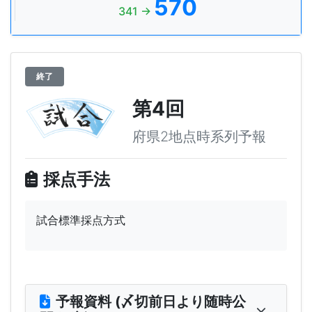
570
341 →
終了
第4回
府県2地点時系列予報
採点手法
試合標準採点方式
予報資料 (〆切前日より随時公