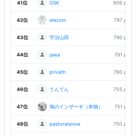
41位
OSK
806 pts
42位
elecom
797 pts
43位
宇治山田
790 pts
44位
jawa
781 pts
45位
privath
780 pts
46位
てんてん
755 pts
47位
鳩のインザーギ（本物）
751 pts
48位
pastoralsnow
750 pts