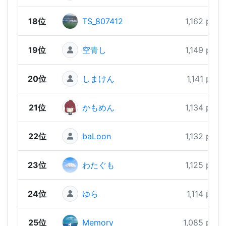
18位
TS_807412
1,162 pts
19位
空青し
1,149 pts
20位
しまけん
1,141 pts
21位
かもめん
1,134 pts
22位
baLoon
1,132 pts
23位
わたぐも
1,125 pts
24位
ゆら
1,114 pts
25位
Memory
1,085 pts