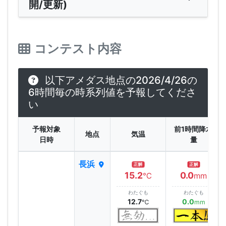
開/更新)
コンテスト内容
以下アメダス地点の2026/4/26の
6時間毎の時系列値を予報してくださ
い
予報対象
前1時間降水
地点
気温
日時
量
長浜
正解
正解
15.2
0.0
℃
mm
わたぐも
わたぐも
12.7
0.0
℃
mm