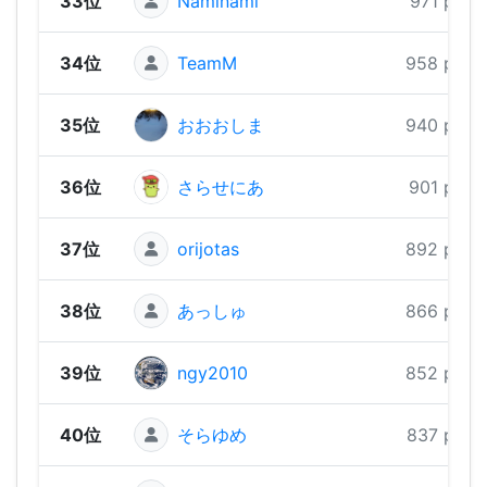
33位
Naminami
971 pts
34位
TeamM
958 pts
35位
おおおしま
940 pts
36位
さらせにあ
901 pts
37位
orijotas
892 pts
38位
あっしゅ
866 pts
39位
ngy2010
852 pts
40位
そらゆめ
837 pts