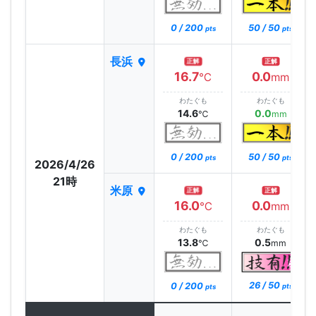
0 / 200
50 / 50
pts
pts
長浜
正解
正解
16.7
0.0
℃
mm
わたぐも
わたぐも
14.6
0.0
℃
mm
0 / 200
50 / 50
pts
pts
2026/4/26
21時
米原
正解
正解
16.0
0.0
℃
mm
わたぐも
わたぐも
13.8
0.5
℃
mm
26 / 50
0 / 200
pts
pts