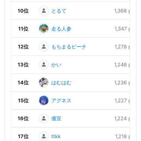
10位
とるて
1,368 pts
11位
走る人参
1,347 pts
12位
もちまるピーチ
1,278 pts
13位
かい
1,246 pts
14位
はむはむ
1,236 pts
15位
アグネス
1,227 pts
16位
優宜
1,224 pts
17位
ttkk
1,218 pts