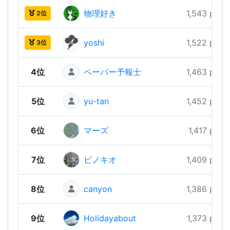
物理好き
1,543 pts
2位
yoshi
1,522 pts
3位
4位
ペーパー予報士
1,463 pts
5位
yu-tan
1,452 pts
6位
マーズ
1,417 pts
7位
ピノキオ
1,409 pts
8位
canyon
1,386 pts
9位
Holidayabout
1,373 pts