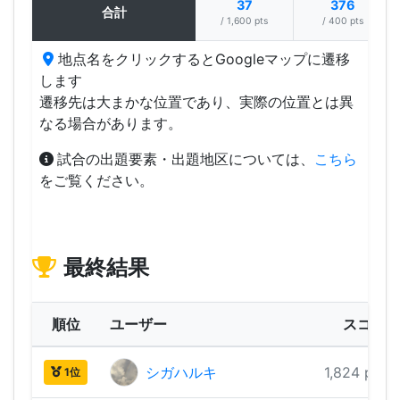
37
376
合計
/ 1,600 pts
/ 400 pts
地点名をクリックするとGoogleマップに遷移
します
遷移先は大まかな位置であり、実際の位置とは異
なる場合があります。
試合の出題要素・出題地区については、
こちら
をご覧ください。
最終結果
順位
ユーザー
スコア
シガハルキ
1,824 pts
1位