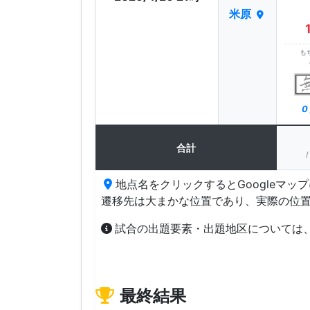
米原
も
0
合計
/
地点名をクリックするとGoogleマッ
遷移先は大まかな位置であり、実際の位
試合の出題要素・出題地区については
最終結果