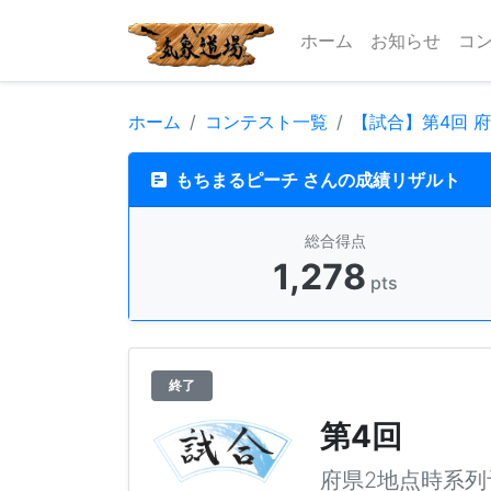
ホーム
お知らせ
コ
ホーム
コンテスト一覧
【試合】第4回 
もちまるピーチ さんの成績リザルト
総合得点
1,278
pts
終了
第4回
府県2地点時系列