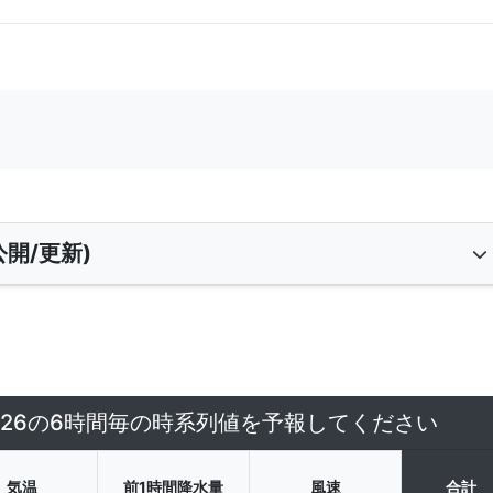
開/更新)
4/26の6時間毎の時系列値を予報してください
気温
前1時間降水量
風速
合計