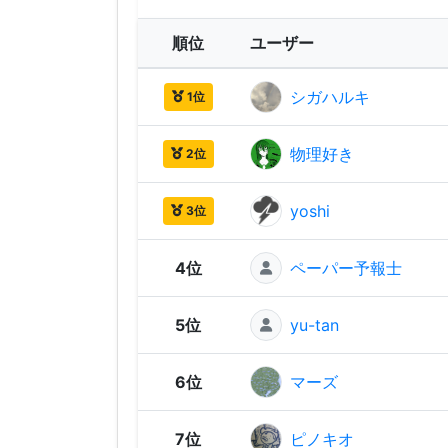
順位
ユーザー
シガハルキ
1位
物理好き
2位
yoshi
3位
4位
ペーパー予報士
5位
yu-tan
6位
マーズ
7位
ピノキオ