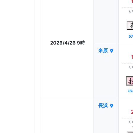
も
57
2026/4/26 9時
米原
も
16
長浜
も