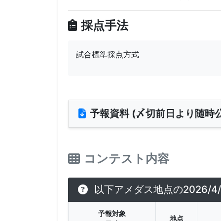
採点手法
試合標準採点方式
予報資料 (〆切前日より随時公
コンテスト内容
以下アメダス地点の2026/
予報対象
地点