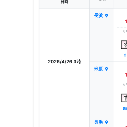
日時
長浜
も
2
2026/4/26 3時
米原
も
89
長浜