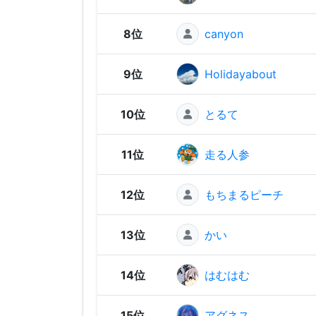
8位
canyon
9位
Holidayabout
10位
とるて
11位
走る人参
12位
もちまるピーチ
13位
かい
14位
はむはむ
15位
アグネス