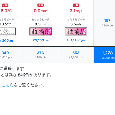
正解
正解
正解
16.0
0.0
3.1
℃
mm
m/s
ちまるピーチ
もちまるピーチ
もちまるピーチ
157
13.5
0.5
3.5
℃
mm
m/s
/ 400 pts
26 / 50
131 / 150
 / 200
pts
pts
pts
1,278
349
376
553
 1,600 pts
/ 400 pts
/ 1,200 pts
/ 3,200 pts
プに遷移します
置とは異なる場合があります。
、
こちら
をご覧ください。