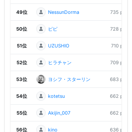
49位
NessunDorma
735 pts
50位
ピピ
728 pts
51位
UZUSHIO
710 pts
52位
ヒラチャン
709 pts
53位
ヨシフ・スターリン
683 pts
54位
kotetsu
662 pts
55位
Akijin_007
662 pts
56位
kino
636 pts