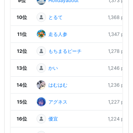
9位
Holidayabout
1,373 pts
10位
とるて
1,368 pts
11位
走る人参
1,347 pts
12位
もちまるピーチ
1,278 pts
13位
かい
1,246 pts
14位
はむはむ
1,236 pts
15位
アグネス
1,227 pts
16位
優宜
1,224 pts