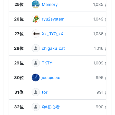
25位
Memory
1,085 pts
26位
ryu2system
1,049 pts
27位
Xx_RYO_xX
1,036 pts
28位
chigaku_cat
1,016 pts
29位
TKTYI
1,009 pts
30位
ı̣uɐɯı̣uɐɯ
996 pts
31位
tori
991 pts
32位
QA初心者
990 pts