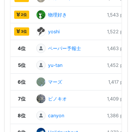
物理好き
1,543 pts
2位
yoshi
1,522 pts
3位
4位
ペーパー予報士
1,463 pts
5位
yu-tan
1,452 pts
6位
マーズ
1,417 pts
7位
ピノキオ
1,409 pts
8位
canyon
1,386 pts