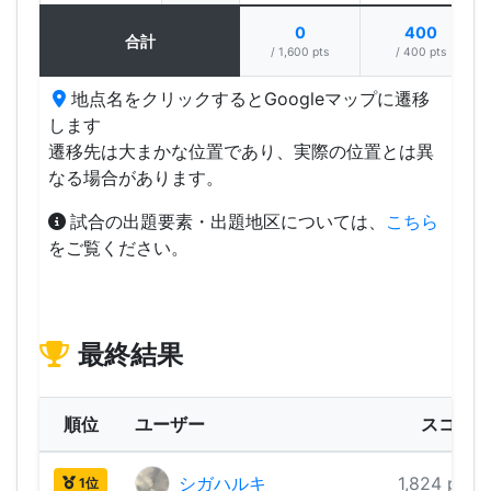
0
400
合計
/ 1,600 pts
/ 400 pts
地点名をクリックするとGoogleマップに遷移
します
遷移先は大まかな位置であり、実際の位置とは異
なる場合があります。
試合の出題要素・出題地区については、
こちら
をご覧ください。
最終結果
順位
ユーザー
スコア
シガハルキ
1,824 pts
1位