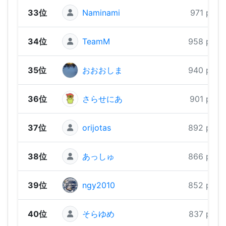
33位
Naminami
971 pts
34位
TeamM
958 pts
35位
おおおしま
940 pts
36位
さらせにあ
901 pts
37位
orijotas
892 pts
38位
あっしゅ
866 pts
39位
ngy2010
852 pts
40位
そらゆめ
837 pts