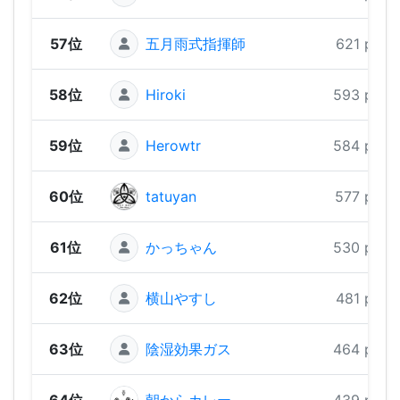
57位
五月雨式指揮師
621 pts
58位
Hiroki
593 pts
59位
Herowtr
584 pts
60位
tatuyan
577 pts
61位
かっちゃん
530 pts
62位
横山やすし
481 pts
63位
陰湿効果ガス
464 pts
64位
朝からカレー
439 pts