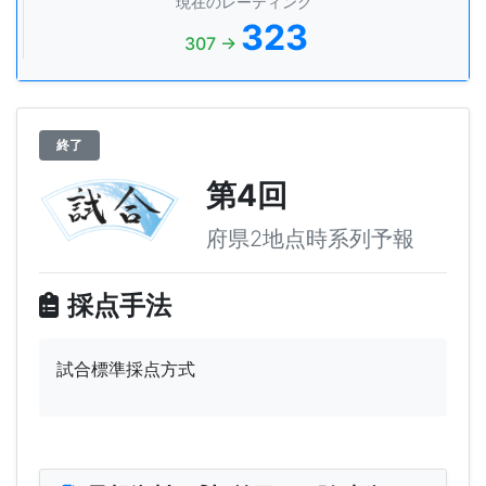
現在のレーティング
323
307 →
終了
第4回
府県2地点時系列予報
採点手法
試合標準採点方式