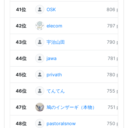
41位
OSK
806 pts
42位
elecom
797 pts
43位
宇治山田
790 pts
44位
jawa
781 pts
45位
privath
780 pts
46位
てんてん
755 pts
47位
鳩のインザーギ（本物）
751 pts
48位
pastoralsnow
750 pts