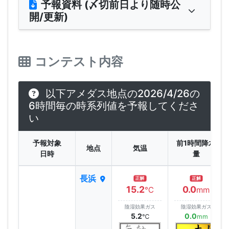
予報資料 (〆切前日より随時公
開/更新)
コンテスト内容
以下アメダス地点の2026/4/26の
6時間毎の時系列値を予報してくださ
い
予報対象
前1時間降水
地点
気温
日時
量
長浜
正解
正解
15.2
0.0
℃
mm
陰湿効果ガス
陰湿効果ガス
5.2
0.0
℃
mm