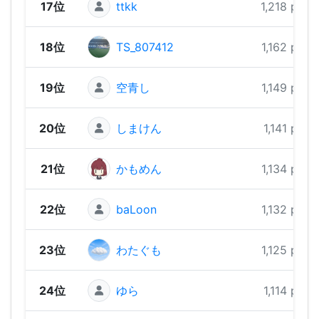
17位
ttkk
1,218 pts
18位
TS_807412
1,162 pts
19位
空青し
1,149 pts
20位
しまけん
1,141 pts
21位
かもめん
1,134 pts
22位
baLoon
1,132 pts
23位
わたぐも
1,125 pts
24位
ゆら
1,114 pts