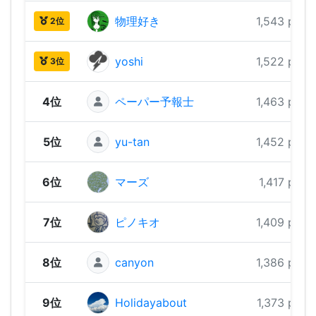
物理好き
1,543 pts
2位
yoshi
1,522 pts
3位
4位
ペーパー予報士
1,463 pts
5位
yu-tan
1,452 pts
6位
マーズ
1,417 pts
7位
ピノキオ
1,409 pts
8位
canyon
1,386 pts
9位
Holidayabout
1,373 pts