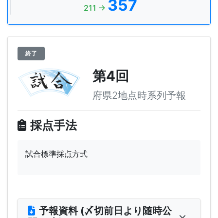
357
211 →
終了
第4回
府県2地点時系列予報
採点手法
試合標準採点方式
予報資料 (〆切前日より随時公