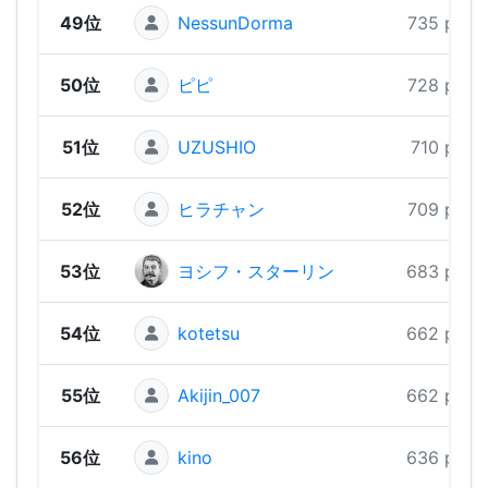
49位
NessunDorma
735 pts
50位
ピピ
728 pts
51位
UZUSHIO
710 pts
52位
ヒラチャン
709 pts
53位
ヨシフ・スターリン
683 pts
54位
kotetsu
662 pts
55位
Akijin_007
662 pts
56位
kino
636 pts