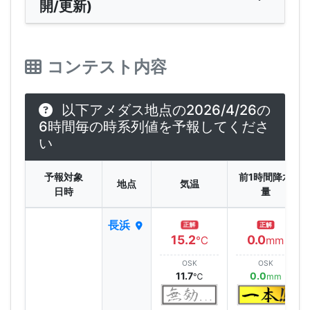
開/更新)
コンテスト内容
以下アメダス地点の2026/4/26の
6時間毎の時系列値を予報してくださ
い
予報対象
前1時間降水
地点
気温
日時
量
長浜
正解
正解
15.2
0.0
℃
mm
OSK
OSK
11.7
0.0
℃
mm