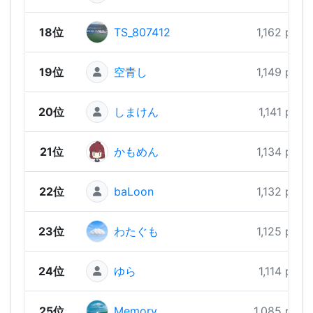
18位
TS_807412
1,162 pts
19位
空青し
1,149 pts
20位
しまけん
1,141 pts
21位
かもめん
1,134 pts
22位
baLoon
1,132 pts
23位
わたぐも
1,125 pts
24位
ゆら
1,114 pts
25位
Memory
1,085 pts