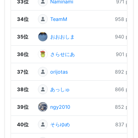
33位
Naminami
971 pts
34位
TeamM
958 pts
35位
おおおしま
940 pts
36位
さらせにあ
901 pts
37位
orijotas
892 pts
38位
あっしゅ
866 pts
39位
ngy2010
852 pts
40位
そらゆめ
837 pts