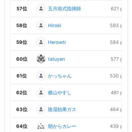
57位
五月雨式指揮師
621 pts
58位
Hiroki
593 pts
59位
Herowtr
584 pts
60位
tatuyan
577 pts
61位
かっちゃん
530 pts
62位
横山やすし
481 pts
63位
陰湿効果ガス
464 pts
64位
朝からカレー
439 pts