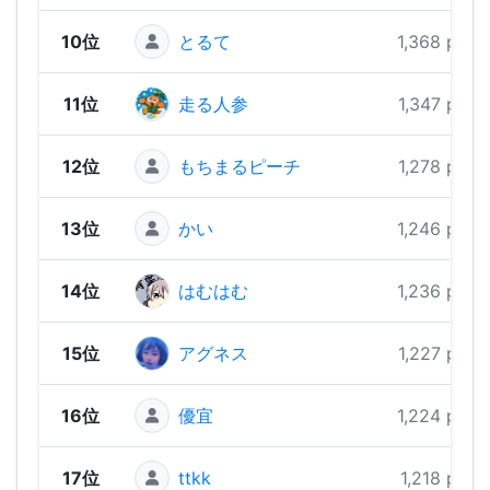
10位
とるて
1,368 pts
11位
走る人参
1,347 pts
12位
もちまるピーチ
1,278 pts
13位
かい
1,246 pts
14位
はむはむ
1,236 pts
15位
アグネス
1,227 pts
16位
優宜
1,224 pts
17位
ttkk
1,218 pts