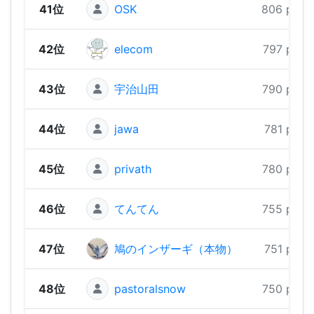
41位
OSK
806 pts
42位
elecom
797 pts
43位
宇治山田
790 pts
44位
jawa
781 pts
45位
privath
780 pts
46位
てんてん
755 pts
47位
鳩のインザーギ（本物）
751 pts
48位
pastoralsnow
750 pts