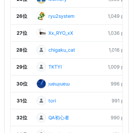
26位
ryu2system
1,049 pts
27位
Xx_RYO_xX
1,036 pts
28位
chigaku_cat
1,016 pts
29位
TKTYI
1,009 pts
30位
ı̣uɐɯı̣uɐɯ
996 pts
31位
tori
991 pts
32位
QA初心者
990 pts